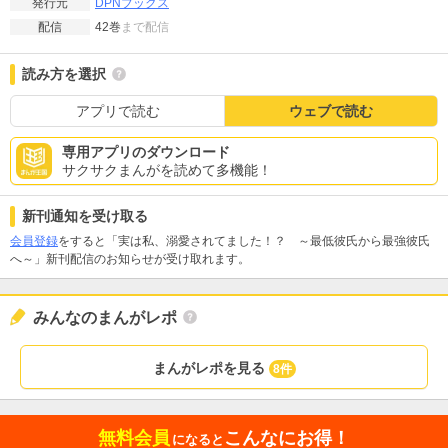
DPNブックス
発行元
42巻
まで配信
配信
読み方を選択
アプリで読む
ウェブで読む
専用アプリのダウンロード
サクサクまんがを読めて多機能！
新刊通知を受け取る
会員登録
をすると「実は私、溺愛されてました！？ ～最低彼氏から最強彼氏
へ～」新刊配信のお知らせが受け取れます。
みんなのまんがレポ
まんがレポを見る
8件
無料会員
こんなにお得！
になると