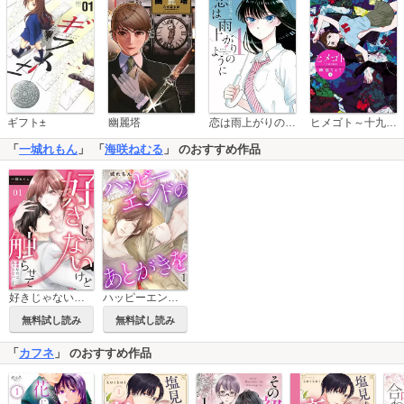
恋は雨上がりのように
ギフト±
幽麗塔
ヒメゴト～十九歳の制服～
「
一城れもん
」 「
海咲ねむる
」 のおすすめ作品
好きじゃないけど触らせて～運命なのに気づかない二人～
ハッピーエンドのあとがきを
無料試し読み
無料試し読み
「
カフネ
」 のおすすめ作品