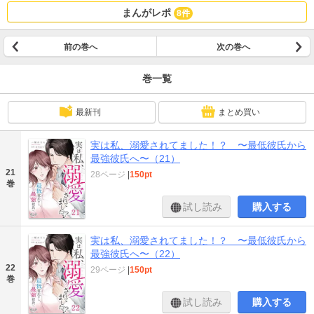
まんがレポ
8件
前の巻へ
次の巻へ
巻一覧
最新刊
まとめ買い
実は私、溺愛されてました！？ 〜最低彼氏から
最強彼氏へ〜（21）
21
28ページ
|
150pt
巻
試し読み
購入する
実は私、溺愛されてました！？ 〜最低彼氏から
最強彼氏へ〜（22）
22
29ページ
|
150pt
巻
試し読み
購入する