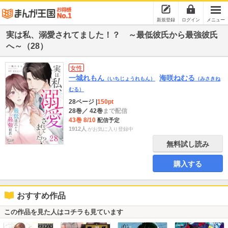
新規登録
ログイン
メニュー
実は私、溺愛されてました！？ ～最低彼氏から最強彼氏
へ～（28）
女性
一城れもん
海咲ねむる
（いちじょうれもん）
（みさきね
むる）
28ページ
|
150pt
28巻
／ 42巻
まで配信
43巻 8/10
配信予定
1912人
がお気に入り登録中
無料試し読み
購入する
おすすめ作品
この作品を見た人はコチラも見ています