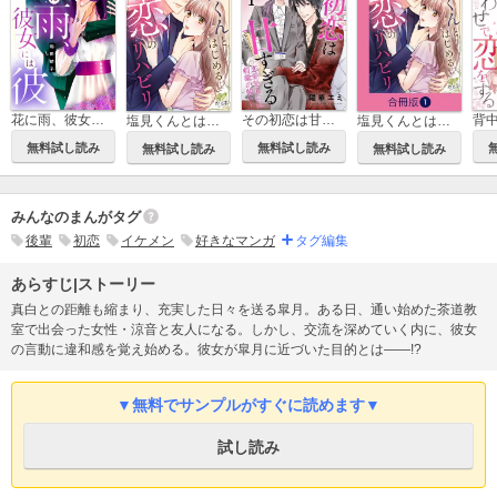
その初恋は甘すぎる～恋愛処女には刺激が強い～
花に雨、彼女には彼
塩見くんとはじめる恋のリハビリ
塩見くんとはじめる恋のリハビリ【合冊版】
無料試し読み
無料試し読み
無料試し読み
無料試し読み
みんなのまんがタグ
後輩
初恋
イケメン
好きなマンガ
タグ編集
あらすじ|ストーリー
真白との距離も縮まり、充実した日々を送る皐月。ある日、通い始めた茶道教
室で出会った女性・涼音と友人になる。しかし、交流を深めていく内に、彼女
の言動に違和感を覚え始める。彼女が皐月に近づいた目的とは――!?
▼無料でサンプルがすぐに読めます▼
試し読み