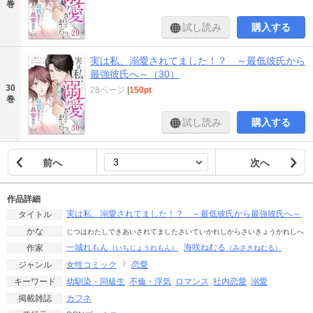
巻
試し読み
購入する
実は私、溺愛されてました！？ ～最低彼氏から
最強彼氏へ～（30）
30
28ページ
|
150pt
巻
試し読み
購入する
前へ
次へ
作品詳細
実は私、溺愛されてました！？ ～最低彼氏から最強彼氏へ～
タイトル
かな
じつはわたしできあいされてましたさいていかれしからさいきょうかれしへ
一城れもん
海咲ねむる
作家
（いちじょうれもん）
（みさきねむる）
女性コミック
恋愛
ジャンル
幼馴染・同級生
不倫・浮気
ロマンス
社内恋愛
溺愛
キーワード
カフネ
掲載雑誌