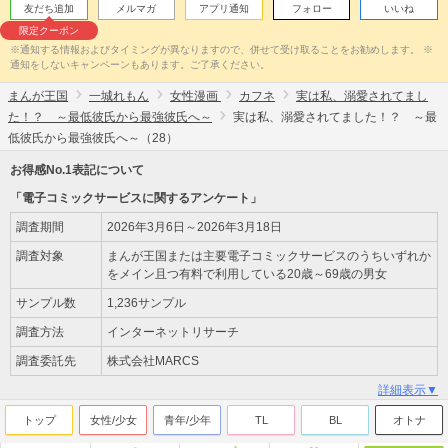
友だち追加
メルマガ
アプリ通知
フォロー
いいね
限定クーポン
※通知する情報およびタイミングが異なりますので、併せて受け取ることをお勧めします。 ※
通知をしないキャンペーンもあります。ご了承ください。
まんが王国
一城れもん
女性漫画
カフネ
実は私、溺愛されてまし
た！？ ～最低彼氏から最強彼氏へ～
実は私、溺愛されてました！？ ～最
低彼氏から最強彼氏へ～（28）
お得感No.1表記について
「電子コミックサービスに関するアンケート」
調査期間
2026年3月6日～2026年3月18日
調査対象
まんが王国または主要電子コミックサービスのうちいずれか
をメイン且つ有料で利用している20歳～69歳の男女
サンプル数
1,236サンプル
調査方法
インターネットリサーチ
調査委託先
株式会社MARCS
詳細表示▼
トップ
女性/少女
青年/少年
TL
BL
オトナ