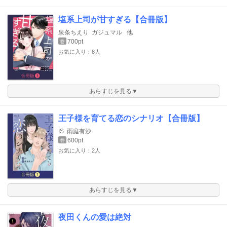
塩系上司が甘すぎる【合冊版】
泉条ちえり
ガジュマル
他
700pt
巻
お気に入り：8人
あらすじを見る▼
王子様を育てる恋のシナリオ【合冊版】
IS
雨庭有沙
600pt
巻
お気に入り：2人
あらすじを見る▼
夜田くんの愛は絶対