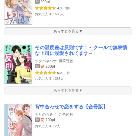
200pt
巻
4.3
（3件）
お気に入り：585人
あらすじを見る▼
その温度差は反則です！～クールで無表情
な上司に溺愛されてます～
ツクバネハナ
風華弓弦
完
200pt
巻
5.0
（1件）
お気に入り：335人
あらすじを見る▼
背中合わせで恋をする【合冊版】
もりのもみじ
九条睦月
完
700pt
巻
お気に入り：2人