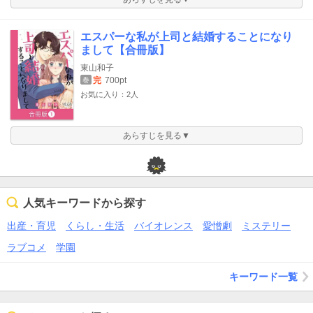
エスパーな私が上司と結婚することになり
まして【合冊版】
東山和子
完
700pt
巻
お気に入り：2人
あらすじを見る▼
人気キーワードから探す
出産・育児
くらし・生活
バイオレンス
愛憎劇
ミステリー
ラブコメ
学園
キーワード一覧