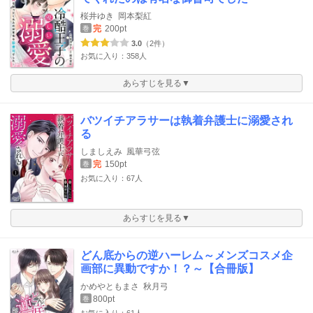
桜井ゆき
岡本梨紅
完
200pt
巻
3.0
（2件）
お気に入り：358人
あらすじを見る▼
バツイチアラサーは執着弁護士に溺愛され
る
しましえみ
風華弓弦
完
150pt
巻
お気に入り：67人
あらすじを見る▼
どん底からの逆ハーレム～メンズコスメ企
画部に異動ですか！？～【合冊版】
かめやともまさ
秋月弓
800pt
巻