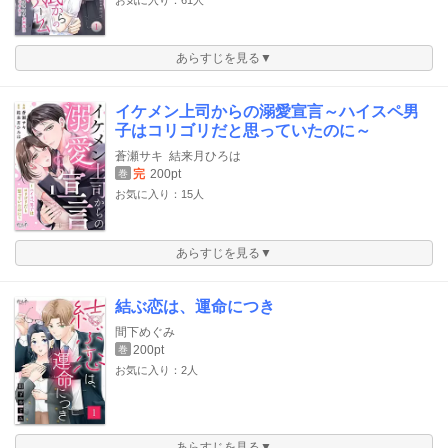
お気に入り：61人
あらすじを見る▼
イケメン上司からの溺愛宣言～ハイスペ男
子はコリゴリだと思っていたのに～
蒼瀬サキ
結来月ひろは
完
200pt
巻
お気に入り：15人
あらすじを見る▼
結ぶ恋は、運命につき
間下めぐみ
200pt
巻
お気に入り：2人
あらすじを見る▼