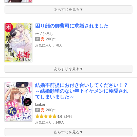
あらすじを見る▼
困り顔の御曹司に求婚されました
松ノひろし
完
200pt
巻
お気に入り：78人
あらすじを見る▼
結婚不前提にお付き合いしてください！？
～結婚願望のない年下イケメンに溺愛され
てしまいました～
koikoi
完
200pt
巻
5.0
（2件）
お気に入り：149人
あらすじを見る▼