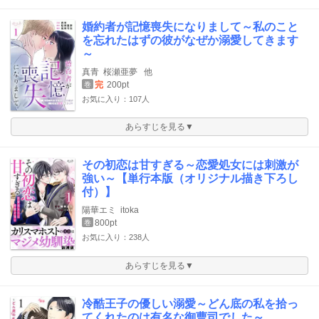
婚約者が記憶喪失になりまして～私のこと
を忘れたはずの彼がなぜか溺愛してきます
～
真青
桜瀬亜夢
他
完
200pt
巻
お気に入り：107人
あらすじを見る▼
その初恋は甘すぎる～恋愛処女には刺激が
強い～【単行本版（オリジナル描き下ろし
付）】
陽華エミ
itoka
800pt
巻
お気に入り：238人
あらすじを見る▼
冷酷王子の優しい溺愛～どん底の私を拾っ
てくれたのは有名な御曹司でした～