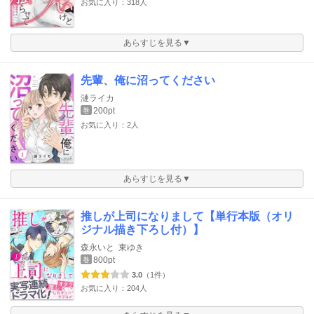
お気に入り：318人
あらすじを見る▼
先輩、俺に沼ってください
漣ライカ
200pt
巻
お気に入り：2人
あらすじを見る▼
推しが上司になりまして【単行本版（オリ
ジナル描き下ろし付）】
森永いと
東ゆき
800pt
巻
3.0
（1件）
お気に入り：204人