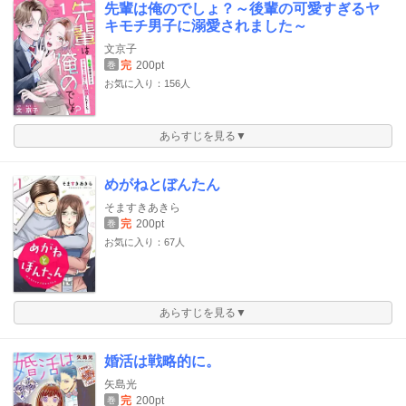
先輩は俺のでしょ？～後輩の可愛すぎるヤ
キモチ男子に溺愛されました～
文京子
完
200pt
巻
お気に入り：156人
あらすじを見る▼
めがねとぼんたん
そますきあきら
完
200pt
巻
お気に入り：67人
あらすじを見る▼
婚活は戦略的に。
矢島光
完
200pt
巻