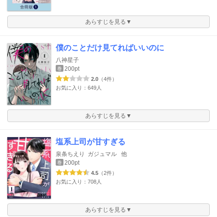
あらすじを見る▼
僕のことだけ見てればいいのに
八神星子
200pt
巻
2.0
（4件）
お気に入り：649人
あらすじを見る▼
塩系上司が甘すぎる
泉条ちえり
ガジュマル
他
200pt
巻
4.5
（2件）
お気に入り：708人
あらすじを見る▼