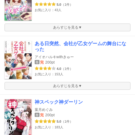
5.0
（1件）
お気に入り：43人
あらすじを見る▼
ある日突然、会社が乙女ゲームの舞台にな
った
アイオハルキwithきゅー
完
200pt
巻
4.0
（1件）
お気に入り：153人
あらすじを見る▼
神スペック神ダーリン
葉月めぐみ
完
200pt
巻
5.0
（1件）
お気に入り：183人