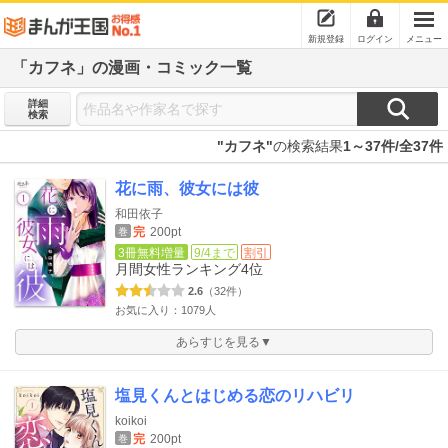
新規登録
ログイン
メニュー
「カフネ」の漫画・コミック一覧
詳細
検索
"カフネ"
の検索結果
1～37件/全37件
花に雨、彼女には彼
和田依子
完
200pt
巻
3冊無料増量
9/4まで
割引
月間女性ランキング
4位
2.6
（32件）
お気に入り：1079人
あらすじを見る▼
塩見くんとはじめる恋のリハビリ
koikoi
完
200pt
巻