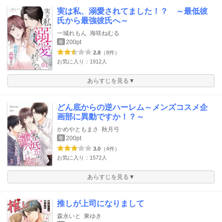
実は私、溺愛されてました！？ ～最低彼
氏から最強彼氏へ～
一城れもん
海咲ねむる
200pt
巻
2.8
（8件）
お気に入り：1912人
あらすじを見る▼
どん底からの逆ハーレム～メンズコスメ企
画部に異動ですか！？～
かめやともまさ
秋月弓
200pt
巻
3.0
（4件）
お気に入り：1572人
あらすじを見る▼
推しが上司になりまして
森永いと
東ゆき