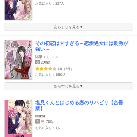
お気に入り：227人
あらすじを見る▼
その初恋は甘すぎる～恋愛処女には刺激が
強い～
陽華エミ
itoka
200pt
巻
4.0
（3件）
お気に入り：1892人
あらすじを見る▼
塩見くんとはじめる恋のリハビリ【合冊
版】
koikoi
完
700pt
巻
お気に入り：1人