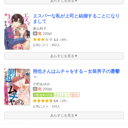
あらすじを見る▼
エスパーな私が上司と結婚することになり
まして
東山和子
完
200pt
巻
3.3
（4件）
お気に入り：652人
あらすじを見る▼
朔也さんはムチャをする～女装男子の憂鬱
～
小村あゆみ
完
200pt
巻
2冊無料増量
8/12まで
割引
5.0
（1件）
お気に入り：224人
あらすじを見る▼