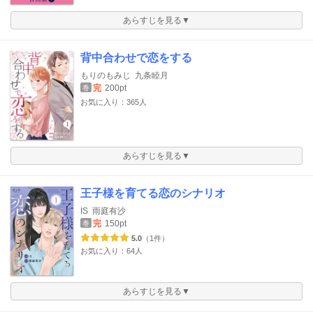
あらすじを見る▼
背中合わせで恋をする
もりのもみじ
九条睦月
完
200pt
巻
お気に入り：365人
あらすじを見る▼
王子様を育てる恋のシナリオ
IS
雨庭有沙
完
150pt
巻
5.0
（1件）
お気に入り：64人
あらすじを見る▼