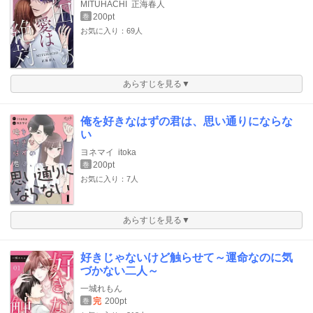
MITUHACHI
正海春人
200pt
巻
お気に入り：69人
あらすじを見る▼
俺を好きなはずの君は、思い通りにならな
い
ヨネマイ
itoka
200pt
巻
お気に入り：7人
あらすじを見る▼
好きじゃないけど触らせて～運命なのに気
づかない二人～
一城れもん
完
200pt
巻