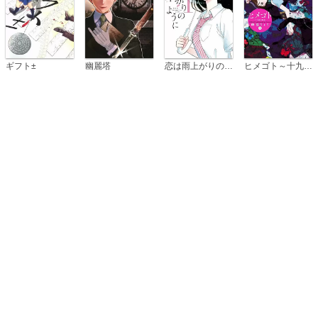
恋は雨上がりのように
ギフト±
幽麗塔
ヒメゴト～十九歳の制服～