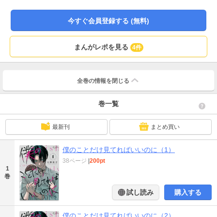
は、会社でハイスペックと話題の萱沼潤だった。潤からの猛アプローチに最初
は困惑するも、徐々に惹かれていく香澄。しかし、潤はとんでもない沼系男子
今すぐ会員登録する (無料)
で――!?
まんがレポを見る
4件
全巻の情報を
閉じる
巻一覧
最新刊
まとめ買い
僕のことだけ見てればいいのに（1）
38ページ
|
200pt
1
巻
試し読み
購入する
僕のことだけ見てればいいのに（2）