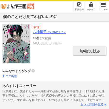
新規登録
ログイン
メニュー
僕のことだけ見てればいいのに
女性
八神星子
（やがみほしこ）
10巻
まで配信
649人
がお気に入り登録中
無料試し読み
みんなのまんがタグ
タグ編集
あらすじ | ストーリー
沼系男子に、愛されたら――真面目で頑張り屋な霧島香澄は、日々頼まれた仕
事を完璧にこなしていたが、社内恋愛中の爽太との同棲生活にはすれ違いが生
じていた。すれ違いを解消すべく、いつもより早めに仕事を切り上げて家に帰
ると、爽太と後輩の春陽との浮気現場に遭遇してしまった…。突然の出来事に
もっと詳細を見る▼
混乱するも、気丈に振る舞い家を出ていく香澄。そんな香澄を救ってくれたの