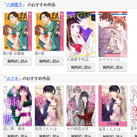
「
八神星子
」 のおすすめ作品
熟×彼 分冊版
熟×彼
八神星子作品集「世界できみだけわからない」
スイートバニラビーンズ
無料試し読み
無料試し読み
無料試し読み
無料試し読み
「
カフネ
」のおすすめ作品
その初恋は甘すぎる～恋愛処女には刺激が強い～
花に雨、彼女には彼
塩見くんとはじめる恋のリハビリ
塩見くんとはじめる恋のリハビリ【合冊版】
無料試し読み
無料試し読み
無料試し読み
無料試し読み