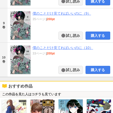
試し読み
購入する
僕のことだけ見てればいいのに（9）
35ページ
|
200pt
9
巻
試し読み
購入する
僕のことだけ見てればいいのに（10）
33ページ
|
200pt
10
巻
試し読み
購入する
おすすめ作品
この作品を見た人はコチラも見ています