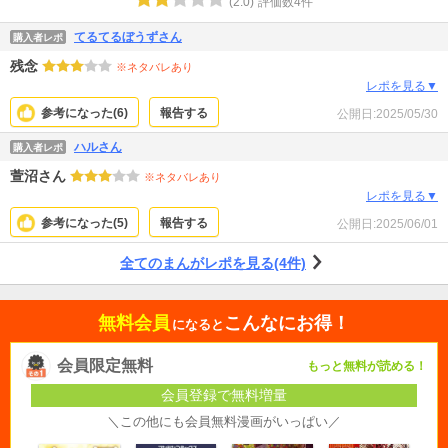
(
2.0
)
評価数
4
件
てるてるぼうずさん
購入者レポ
残念
※ネタバレあり
レポを見る▼
参考になった(
6
)
報告する
公開日:
2025/05/30
ハルさん
購入者レポ
萱沼さん
※ネタバレあり
レポを見る▼
参考になった(
5
)
報告する
公開日:
2025/06/01
全てのまんがレポを見る(4件)
無料会員
こんなにお得！
になると
会員限定無料
もっと無料が読める！
会員登録で無料増量
＼この他にも会員無料漫画がいっぱい／