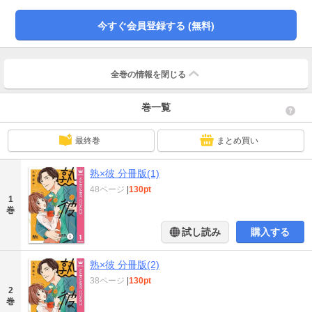
今すぐ会員登録する (無料)
全巻の情報を
閉じる
巻一覧
最終巻
まとめ買い
熟×彼 分冊版(1)
48ページ
|
130pt
1
巻
試し読み
購入する
熟×彼 分冊版(2)
38ページ
|
130pt
2
巻