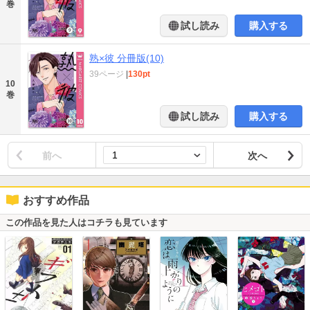
巻
試し読み
購入する
熟×彼 分冊版(10)
39ページ
|
130pt
10
巻
試し読み
購入する
前へ
次へ
おすすめ作品
この作品を見た人はコチラも見ています