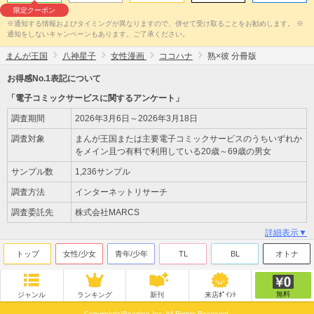
限定クーポン
※通知する情報およびタイミングが異なりますので、併せて受け取ることをお勧めします。 ※
通知をしないキャンペーンもあります。ご了承ください。
まんが王国
八神星子
女性漫画
ココハナ
熟×彼 分冊版
お得感No.1表記について
「電子コミックサービスに関するアンケート」
調査期間
2026年3月6日～2026年3月18日
調査対象
まんが王国または主要電子コミックサービスのうちいずれか
をメイン且つ有料で利用している20歳～69歳の男女
サンプル数
1,236サンプル
調査方法
インターネットリサーチ
調査委託先
株式会社MARCS
詳細表示▼
トップ
女性/少女
青年/少年
TL
BL
オトナ
無料
ジャンル
ランキング
新刊
来店ﾎﾟｲﾝﾄ
Copyright(c)Beaglee Inc. All Rights Reserved.