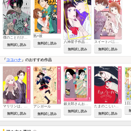
熟×彼
僕のことだけ見てればいいのに
八神星子作品集「世界できみだけわからない」
スイートバニラビーンズ
無料試し読み
無料試し読み
無料試し読み
無料試し読み
「
ココハナ
」のおすすめ作品
1日
銀太郎さんお頼み申す
マリリンは、いなくなった
たまのこしいれ ―アシガールEDO―
アシガール
無料試し読み
無料試し読み
無料試し読み
無料試し読み