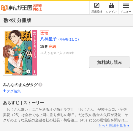
新規登録
ログイン
メニュー
熟×彼 分冊版
女性
八神星子
（やがみほしこ）
15巻
完結
11人
がお気に入り登録中
無料試し読み
みんなのまんがタグ
タグ編集
あらすじ | ストーリー
「おじさん嫌い」にこそ送るオジ萌えラブ!! 「おじさん」が苦手なOL・宇佐
美花（25）は会社でも上司に謝り倒しの毎日。だが父の借金＆失踪が発覚、ヤ
クザのような風貌の金融会社の社長・菊谷蓮二（45）に父の居場所を聞かれた
せいで、会社に彼との関係を怪しまれクビに…。切迫した状況を見かねた蓮二
もっと詳細を見る▼
は「責任をとる」と自分の会社で雇うが、美花の運命は…!?