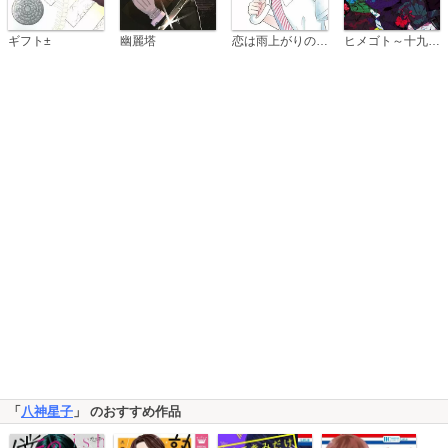
恋は雨上がりのように
ギフト±
幽麗塔
ヒメゴト～十九歳の制服～
「
八神星子
」 のおすすめ作品