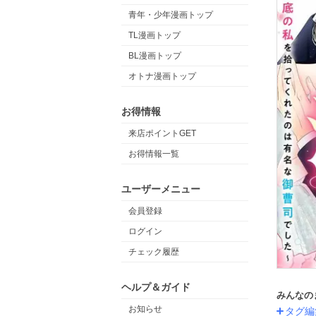
青年・少年漫画トップ
TL漫画トップ
BL漫画トップ
オトナ漫画トップ
お得情報
来店ポイントGET
お得情報一覧
ユーザーメニュー
会員登録
ログイン
チェック履歴
ヘルプ＆ガイド
みんなの
お知らせ
タグ編