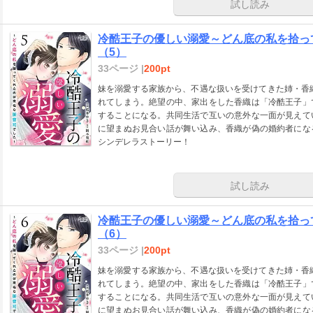
試し読み
冷酷王子の優しい溺愛～どん底の私を拾っ
（5）
33ページ |
200pt
妹を溺愛する家族から、不遇な扱いを受けてきた姉・香
れてしまう。絶望の中、家出をした香織は「冷酷王子」
することになる。共同生活で互いの意外な一面が見えて
に望まぬお見合い話が舞い込み、香織が偽の婚約者にな
シンデレラストーリー！
試し読み
冷酷王子の優しい溺愛～どん底の私を拾っ
（6）
33ページ |
200pt
妹を溺愛する家族から、不遇な扱いを受けてきた姉・香
れてしまう。絶望の中、家出をした香織は「冷酷王子」
することになる。共同生活で互いの意外な一面が見えて
に望まぬお見合い話が舞い込み、香織が偽の婚約者にな