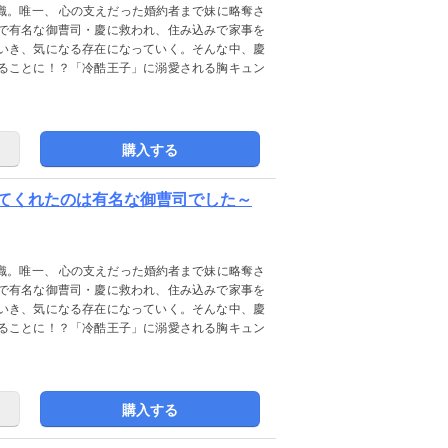
織。唯一、 心の支えだった婚約者まで妹に略奪さ
で有名な御曹司・慶に救われ、住み込みで家事を
いき、気になる存在になっていく。そんな中、慶
ることに！？「冷酷王子」に溺愛される胸キュン
購入する
てくれたのは有名な御曹司でした～
織。唯一、 心の支えだった婚約者まで妹に略奪さ
で有名な御曹司・慶に救われ、住み込みで家事を
いき、気になる存在になっていく。そんな中、慶
ることに！？「冷酷王子」に溺愛される胸キュン
購入する