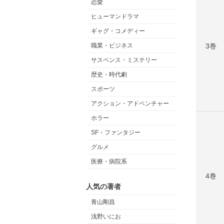
恋愛
ヒューマンドラマ
ギャグ・コメディー
3巻
職業・ビジネス
サスペンス・ミステリー
歴史・時代劇
スポーツ
アクション・アドベンチャー
ホラー
SF・ファンタジー
グルメ
医療・病院系
4巻
人気の著者
青山剛昌
浅野いにお