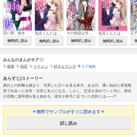
その初恋は甘すぎる～恋愛処女には刺激が強い～
花に雨、彼女には彼
塩見くんとはじめる恋のリハビリ
塩見くんとはじめる恋のリハビリ【合冊版】
無料試し読み
無料試し読み
無料試し読み
無料試し読み
みんなのまんがタグ
後輩
初恋
イケメン
好きなマンガ
タグ編集
あらすじ|ストーリー
真白との距離も縮まり、充実した日々を送る皐月。ある日、通い始めた茶道教
室で出会った女性・涼音と友人になる。しかし、交流を深めていく内に、彼女
の言動に違和感を覚え始める。彼女が皐月に近づいた目的とは――!?
▼無料でサンプルがすぐに読めます▼
試し読み