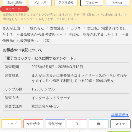
友だち追加
メルマガ
アプリ通知
フォロー
いいね
限定クーポン
※通知する情報およびタイミングが異なりますので、併せて受け取ることをお勧めします。 ※
通知をしないキャンペーンもあります。ご了承ください。
まんが王国
一城れもん
女性漫画
カフネ
実は私、溺愛されてまし
た！？ ～最低彼氏から最強彼氏へ～
実は私、溺愛されてました！？ ～最
低彼氏から最強彼氏へ～（23）
お得感No.1表記について
「電子コミックサービスに関するアンケート」
調査期間
2026年3月6日～2026年3月18日
調査対象
まんが王国または主要電子コミックサービスのうちいずれか
をメイン且つ有料で利用している20歳～69歳の男女
サンプル数
1,236サンプル
調査方法
インターネットリサーチ
調査委託先
株式会社MARCS
詳細表示▼
トップ
女性/少女
青年/少年
TL
BL
オトナ