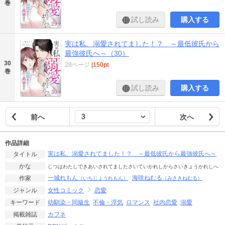
巻
試し読み
購入する
実は私、溺愛されてました！？ ～最低彼氏から
最強彼氏へ～（30）
30
28ページ
|
150pt
巻
試し読み
購入する
前へ
次へ
作品詳細
実は私、溺愛されてました！？ ～最低彼氏から最強彼氏へ～
タイトル
かな
じつはわたしできあいされてましたさいていかれしからさいきょうかれしへ
一城れもん
海咲ねむる
作家
（いちじょうれもん）
（みさきねむる）
女性コミック
恋愛
ジャンル
幼馴染・同級生
不倫・浮気
ロマンス
社内恋愛
溺愛
キーワード
カフネ
掲載雑誌