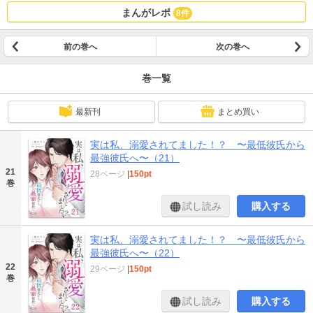
まんがレポ
8件
前の巻へ
次の巻へ
巻一覧
最新刊
まとめ買い
実は私、溺愛されてました！？ 〜最低彼氏から
最強彼氏へ〜（21）
21
28ページ
|
150pt
巻
試し読み
購入する
実は私、溺愛されてました！？ 〜最低彼氏から
最強彼氏へ〜（22）
22
29ページ
|
150pt
巻
試し読み
購入する