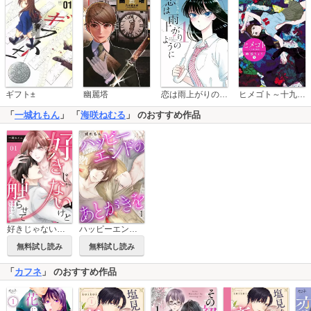
恋は雨上がりのように
ギフト±
幽麗塔
ヒメゴト～十九歳の制服～
「
一城れもん
」 「
海咲ねむる
」 のおすすめ作品
好きじゃないけど触らせて～運命なのに気づかない二人～
ハッピーエンドのあとがきを
無料試し読み
無料試し読み
「
カフネ
」 のおすすめ作品