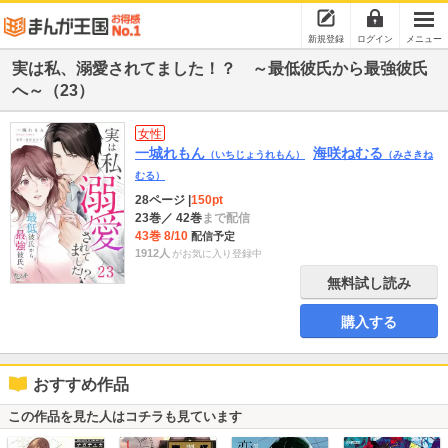
新規登録
ログイン
メニュー
実は私、溺愛されてました！？ ～最低彼氏から最強彼氏
へ～（23）
女性
一城れもん
海咲ねむる
（いちじょうれもん）
（みさきね
むる）
28ページ
|
150pt
23巻
／ 42巻
まで配信
43巻 8/10
配信予定
1912人
がお気に入り登録中
無料試し読み
購入する
おすすめ作品
この作品を見た人はコチラも見ています