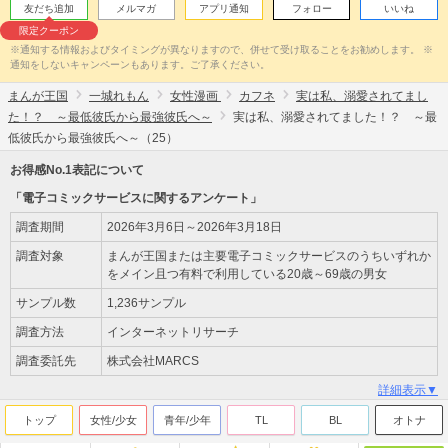
友だち追加
メルマガ
アプリ通知
フォロー
いいね
限定クーポン
※通知する情報およびタイミングが異なりますので、併せて受け取ることをお勧めします。 ※
通知をしないキャンペーンもあります。ご了承ください。
まんが王国
一城れもん
女性漫画
カフネ
実は私、溺愛されてまし
た！？ ～最低彼氏から最強彼氏へ～
実は私、溺愛されてました！？ ～最
低彼氏から最強彼氏へ～（25）
お得感No.1表記について
「電子コミックサービスに関するアンケート」
調査期間
2026年3月6日～2026年3月18日
調査対象
まんが王国または主要電子コミックサービスのうちいずれか
をメイン且つ有料で利用している20歳～69歳の男女
サンプル数
1,236サンプル
調査方法
インターネットリサーチ
調査委託先
株式会社MARCS
詳細表示▼
トップ
女性/少女
青年/少年
TL
BL
オトナ