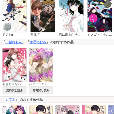
恋は雨上がりのように
ギフト±
幽麗塔
ヒメゴト～十九歳の制服～
「
一城れもん
」 「
海咲ねむる
」 のおすすめ作品
好きじゃないけど触らせて～運命なのに気づかない二人～
ハッピーエンドのあとがきを
無料試し読み
無料試し読み
「
カフネ
」 のおすすめ作品