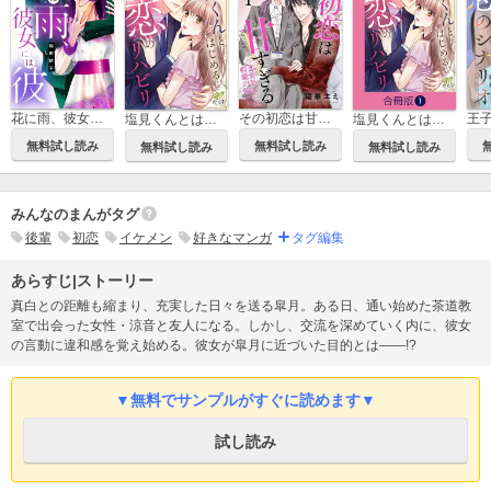
その初恋は甘すぎる～恋愛処女には刺激が強い～
花に雨、彼女には彼
塩見くんとはじめる恋のリハビリ
塩見くんとはじめる恋のリハビリ【合冊版】
無料試し読み
無料試し読み
無料試し読み
無料試し読み
みんなのまんがタグ
後輩
初恋
イケメン
好きなマンガ
タグ編集
あらすじ|ストーリー
真白との距離も縮まり、充実した日々を送る皐月。ある日、通い始めた茶道教
室で出会った女性・涼音と友人になる。しかし、交流を深めていく内に、彼女
の言動に違和感を覚え始める。彼女が皐月に近づいた目的とは――!?
▼無料でサンプルがすぐに読めます▼
試し読み