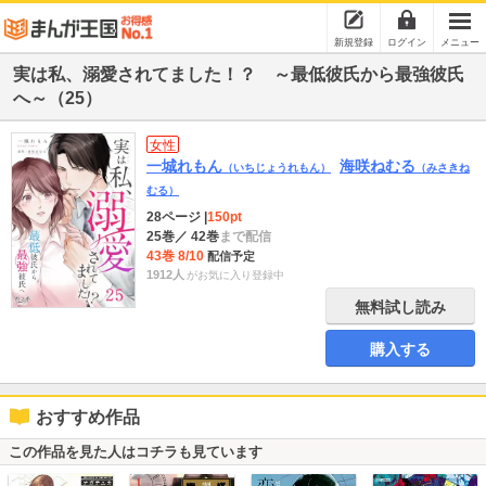
新規登録
ログイン
メニュー
実は私、溺愛されてました！？ ～最低彼氏から最強彼氏
へ～（25）
女性
一城れもん
海咲ねむる
（いちじょうれもん）
（みさきね
むる）
28ページ
|
150pt
25巻
／ 42巻
まで配信
43巻 8/10
配信予定
1912人
がお気に入り登録中
無料試し読み
購入する
おすすめ作品
この作品を見た人はコチラも見ています