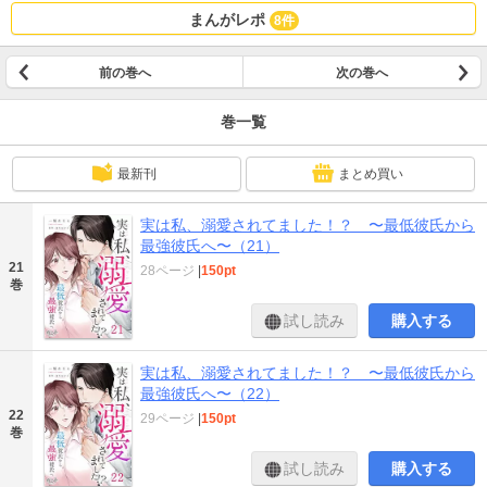
まんがレポ
8件
前の巻へ
次の巻へ
巻一覧
最新刊
まとめ買い
実は私、溺愛されてました！？ 〜最低彼氏から
最強彼氏へ〜（21）
21
28ページ
|
150pt
巻
試し読み
購入する
実は私、溺愛されてました！？ 〜最低彼氏から
最強彼氏へ〜（22）
22
29ページ
|
150pt
巻
試し読み
購入する