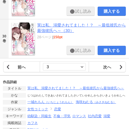
巻
試し読み
購入する
実は私、溺愛されてました！？ ～最低彼氏から
最強彼氏へ～（30）
30
28ページ
|
150pt
巻
試し読み
購入する
前へ
次へ
作品詳細
実は私、溺愛されてました！？ ～最低彼氏から最強彼氏へ～
タイトル
かな
じつはわたしできあいされてましたさいていかれしからさいきょうかれしへ
一城れもん
海咲ねむる
作家
（いちじょうれもん）
（みさきねむる）
女性コミック
恋愛
ジャンル
幼馴染・同級生
不倫・浮気
ロマンス
社内恋愛
溺愛
キーワード
カフネ
掲載雑誌