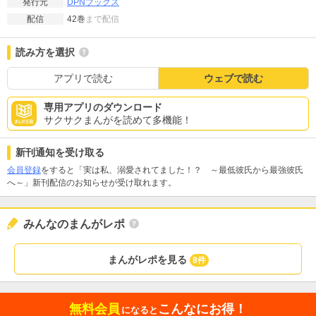
DPNブックス
発行元
42巻
まで配信
配信
読み方を選択
アプリで読む
ウェブで読む
専用アプリのダウンロード
サクサクまんがを読めて多機能！
新刊通知を受け取る
会員登録
をすると「実は私、溺愛されてました！？ ～最低彼氏から最強彼氏
へ～」新刊配信のお知らせが受け取れます。
みんなのまんがレポ
まんがレポを見る
8件
無料会員
こんなにお得！
になると