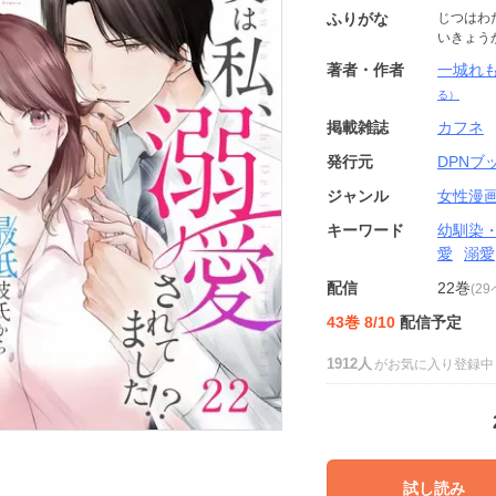
ふりがな
じつはわ
いきょう
著者・作者
一城れ
る）
掲載雑誌
カフネ
発行元
DPNブ
ジャンル
女性漫
キーワード
幼馴染
愛
溺愛
配信
22巻
(2
43巻 8/10
配信予定
1912人
がお気に入り登録中
試し読み