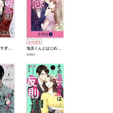
女性漫画
その初恋は甘すぎる～恋愛処女には刺激が強い～
塩見くんとはじめる恋のリハビリ【合冊版】
koikoi