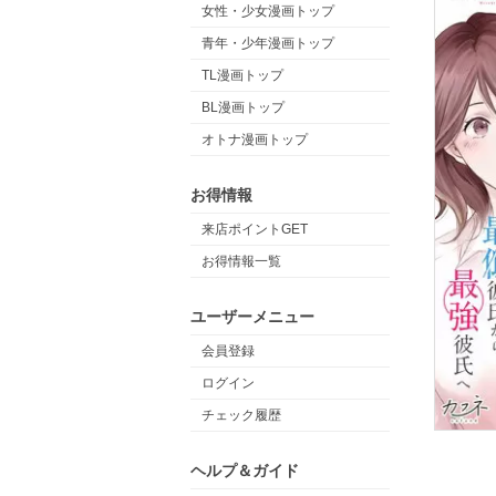
女性・少女漫画トップ
青年・少年漫画トップ
TL漫画トップ
BL漫画トップ
オトナ漫画トップ
お得情報
来店ポイントGET
お得情報一覧
ユーザーメニュー
会員登録
ログイン
チェック履歴
ヘルプ＆ガイド