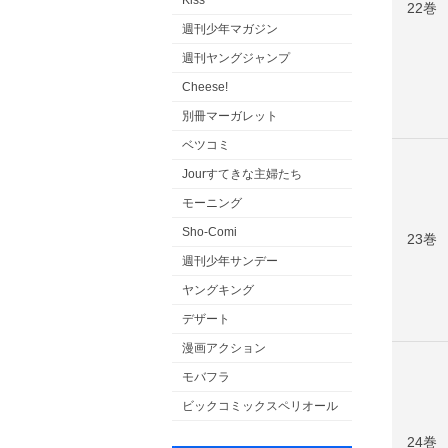
Kiss
22巻
週刊少年マガジン
週刊ヤングジャンプ
Cheese!
別冊マーガレット
ベツコミ
Jourすてきな主婦たち
モーニング
Sho-Comi
23巻
週刊少年サンデー
ヤングキング
デザート
漫画アクション
モバフラ
ビックコミックスペリオール
24巻