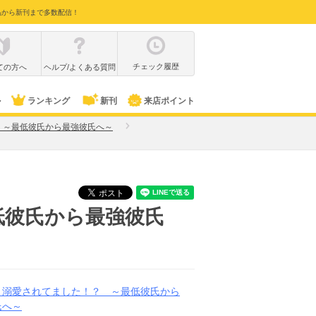
品から新刊まで多数配信！
チェック履歴
ての方へ
ヘルプ/よくある質問
ル
ランキング
新刊
来店ポイント
 ～最低彼氏から最強彼氏へ～
低彼氏から最強彼氏
、溺愛されてました！？ ～最低彼氏から
氏へ～