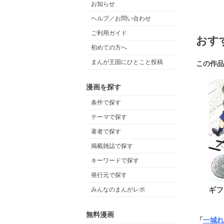
お知らせ
ヘルプ／お問い合わせ
ご利用ガイド
おす
初めての方へ
まんが王国にひとこと投稿
この作品
漫画を探す
条件で探す
テーマで探す
著者で探す
掲載雑誌で探す
キーワードで探す
発行元で探す
ギフ
みんなのまんがレポ
無料漫画
「
一城れ