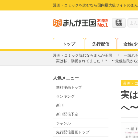
漫画・コミックを読むなら国内最大級サイトのまん
詳細
検索
トップ
先行配信
女性/
漫画・コミック読むならまんが王国
一城れ
実は私、溺愛されてました！？ 〜最低彼氏から
人気メニュー
漫画・
無料漫画トップ
実
ランキング
へ〜
新刊
新刊配信予定
ジャンル
先行配信漫画トップ