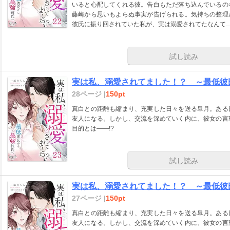
いると心配してくれる彼。告白もただ落ち込んでいるの
藤崎から思いもよらぬ事実が告げられる。気持ちの整理
彼氏に振り回されていた私が、実は溺愛されてたなんて
試し読み
実は私、溺愛されてました！？ ～最低彼
28ページ |
150pt
真白との距離も縮まり、充実した日々を送る皐月。ある
友人になる。しかし、交流を深めていく内に、彼女の言
目的とは――!?
試し読み
実は私、溺愛されてました！？ ～最低彼
27ページ |
150pt
真白との距離も縮まり、充実した日々を送る皐月。ある
友人になる。しかし、交流を深めていく内に、彼女の言