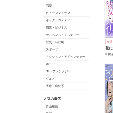
恋愛
ヒューマンドラマ
ギャグ・コメディー
職業・ビジネス
サスペンス・ミステリー
女性
歴史・時代劇
花に
スポーツ
和田
アクション・アドベンチャー
ホラー
SF・ファンタジー
グルメ
医療・病院系
人気の著者
青山剛昌