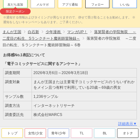
友だち追加
メルマガ
アプリ通知
フォロー
いいね
限定クーポン
※通知する情報およびタイミングが異なりますので、併せて受け取ることをお勧めします。 ※
通知をしないキャンペーンもあります。ご了承ください。
まんが王国
白石新
少年漫画
マンガUP！
落第賢者の学院無双 ～
二度目の転生、Sランクチート魔術師冒険録～
落第賢者の学院無双 ～二度
目の転生、Ｓランクチート魔術師冒険録～ 6巻
お得感No.1表記について
「電子コミックサービスに関するアンケート」
調査期間
2026年3月6日～2026年3月18日
調査対象
まんが王国または主要電子コミックサービスのうちいずれか
をメイン且つ有料で利用している20歳～69歳の男女
サンプル数
1,236サンプル
調査方法
インターネットリサーチ
調査委託先
株式会社MARCS
詳細表示▼
トップ
女性/少女
青年/少年
TL
BL
オトナ