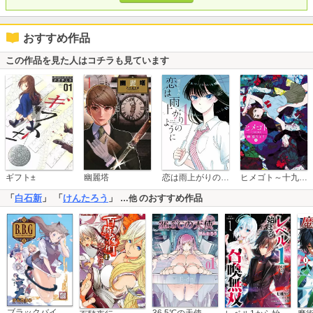
おすすめ作品
この作品を見た人はコチラも見ています
恋は雨上がりのように
ギフト±
幽麗塔
ヒメゴト～十九歳の制服～
「
白石新
」 「
けんたろう
」
のおすすめ作品
…他
ブラックバイヤーガールズ - 帝国百貨店裏外商部 -
36.5℃の天使