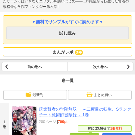
たサーシャはいきなりエフタルを襲いはじめ――…!?絶望から転生した賢者の
規格外な学院ファンタジー第六巻！
▼無料でサンプルがすぐに読めます▼
試し読み
まんがレポ
3件
前の巻へ
次の巻へ
巻一覧
最新刊
まとめ買い
落第賢者の学院無双 ～二度目の転生、Sランク
チート魔術師冒険録～ 1巻
200ページ
|
700pt
1
巻
8/20 23:59
まで
1冊無料