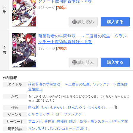
クチート魔術師冒険録～ 8巻
8
198ページ
|
700pt
巻
試し読み
購入する
落第賢者の学院無双 ～二度目の転生、Ｓラン
クチート魔術師冒険録～ 9巻
9
198ページ
|
700pt
巻
試し読み
購入する
作品詳細
落第賢者の学院無双 ～二度目の転生、Sランクチート魔術師
タイトル
冒険録～
かな
らくだいけんじゃのがくいんむそうにどめのてんせいえすらんくちーとまじ
ゅつしぼうけんろく
白石新
けんたろう
…他
作家
（しらいしあらた）
（けんたろう）
少年コミック
SF・ファンタジー
ジャンル
アニメ化
異世界
異種族
幽霊・妖怪・モンスター
メディア化
キーワード
マンガUP！
ガンガンコミックスUP！
掲載雑誌