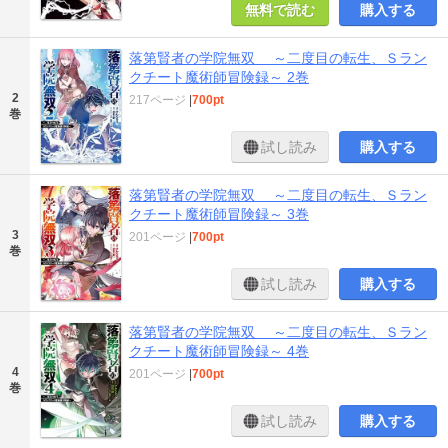
無料で読む
購入する
落第賢者の学院無双 ～二度目の転生、Ｓラン
クチート魔術師冒険録～ 2巻
2
217ページ
|
700pt
巻
試し読み
購入する
落第賢者の学院無双 ～二度目の転生、Ｓラン
クチート魔術師冒険録～ 3巻
3
201ページ
|
700pt
巻
試し読み
購入する
落第賢者の学院無双 ～二度目の転生、Ｓラン
クチート魔術師冒険録～ 4巻
4
201ページ
|
700pt
巻
試し読み
購入する