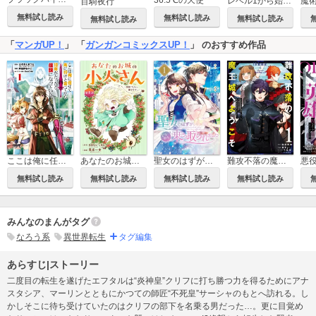
レベル1から始まる召喚無双 THE COMIC
百騎夜行
無料試し読み
無料試し読み
無料試し読み
無料試し読み
「
マンガUP！
」 「
ガンガンコミックスUP！
」 のおすすめ作品
ここは俺に任せて先に行けと言ってから10年がたったら伝説になっていた。
あなたのお城の小人さん ～御飯下さい、働きますっ～（コミック）【分冊版】
聖女のはずが、どうやら乗っ取られました
難攻不落の魔王城へようこそ～デバフは不要と勇者パーティーを追い出された黒魔導士、魔王軍の最高幹部に迎えられる～
無料試し読み
無料試し読み
無料試し読み
無料試し読み
みんなのまんがタグ
なろう系
異世界転生
タグ編集
あらすじ|ストーリー
二度目の転生を遂げたエフタルは“炎神皇”クリフに打ち勝つ力を得るためにアナ
スタシア、マーリンとともにかつての師匠“不死皇”サーシャのもとへ訪れる。し
かしそこに待ち受けていたのはクリフの部下を名乗る男だった…。更に目覚め