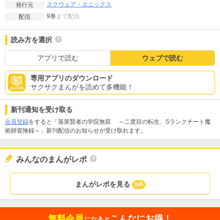
スクウェア・エニックス
発行元
9巻
まで配信
配信
読み方を選択
アプリで読む
ウェブで読む
専用アプリのダウンロード
サクサクまんがを読めて多機能！
新刊通知を受け取る
会員登録
をすると「落第賢者の学院無双 ～二度目の転生、Sランクチート魔
術師冒険録～」新刊配信のお知らせが受け取れます。
みんなのまんがレポ
まんがレポを見る
3件
無料会員
こんなにお得！
になると