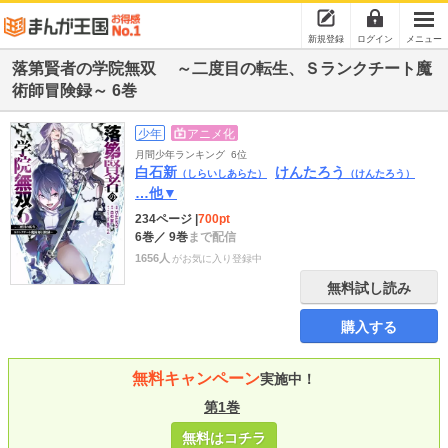
新規登録
ログイン
メニュー
落第賢者の学院無双 ～二度目の転生、Ｓランクチート魔
術師冒険録～ 6巻
少年
アニメ化
月間少年ランキング
6位
白石新
けんたろう
（しらいしあらた）
（けんたろう）
…他▼
234ページ
|
700pt
6巻
／ 9巻
まで配信
1656人
がお気に入り登録中
無料試し読み
購入する
無料キャンペーン
実施中！
第1巻
無料はコチラ