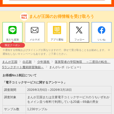
まんが王国のお得情報を受け取ろう
友だち追加
メルマガ
アプリ通知
フォロー
いいね
限定クーポン
※通知する情報およびタイミングが異なりますので、併せて受け取ることをお勧めします。 ※
通知をしないキャンペーンもあります。ご了承ください。
まんが王国
白石新
少年漫画
落第賢者の学院無双 ～二度目の転生、
Sランクチート魔術師冒険録～
まんがレポ（レビュー）
お得感No.1表記について
「電子コミックサービスに関するアンケート」
調査期間
2026年3月6日～2026年3月18日
調査対象
まんが王国または主要電子コミックサービスのうちいずれか
をメイン且つ有料で利用している20歳～69歳の男女
サンプル数
1,236サンプル