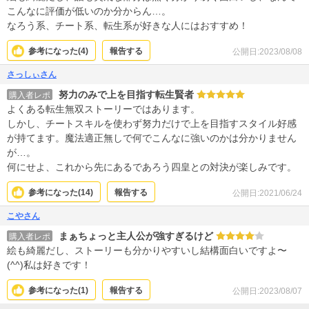
こんなに評価が低いのか分からん…。
なろう系、チート系、転生系が好きな人にはおすすめ！
参考になった(
4
)
報告する
公開日:2023/08/08
さっしぃさん
努力のみで上を目指す転生賢者
購入者レポ
よくある転生無双ストーリーではあります。
しかし、チートスキルを使わず努力だけで上を目指すスタイル好感
が持てます。魔法適正無しで何でこんなに強いのかは分かりません
が…。
何にせよ、これから先にあるであろう四皇との対決が楽しみです。
参考になった(
14
)
報告する
公開日:2021/06/24
こやさん
まぁちょっと主人公が強すぎるけど
購入者レポ
絵も綺麗だし、ストーリーも分かりやすいし結構面白いですよ〜
(^^)私は好きです！
参考になった(
1
)
報告する
公開日:2023/08/07