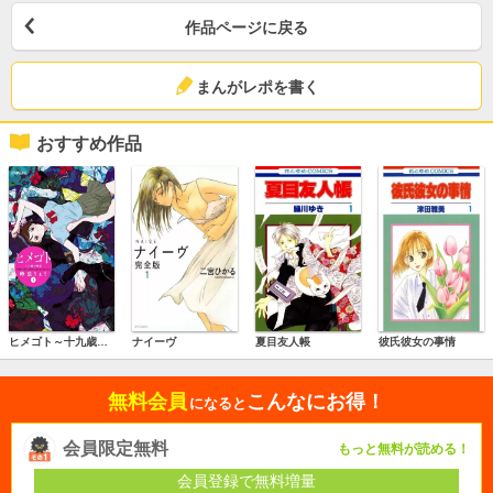
作品ページに戻る
まんがレポを書く
おすすめ作品
ヒメゴト～十九歳の制服～
ナイーヴ
夏目友人帳
彼氏彼女の事情
無料会員
こんなにお得！
になると
会員限定無料
もっと無料が読める！
会員登録で無料増量