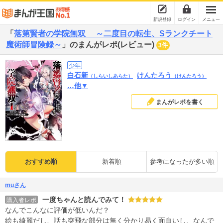
新規登録
ログイン
メニュー
「
落第賢者の学院無双 ～二度目の転生、Sランクチート
魔術師冒険録～
」のまんがレポ(レビュー)
3件
少年
白石新
けんたろう
（しらいしあらた）
（けんたろう）
…他▼
まんがレポを書く
おすすめ順
新着順
参考になったが多い順
muさん
一度ちゃんと読んでみて！
購入者レポ
なんでこんなに評価が低いんだ？
絵も綺麗だし、話も突飛な部分は無く分かり易く面白いし、なんで