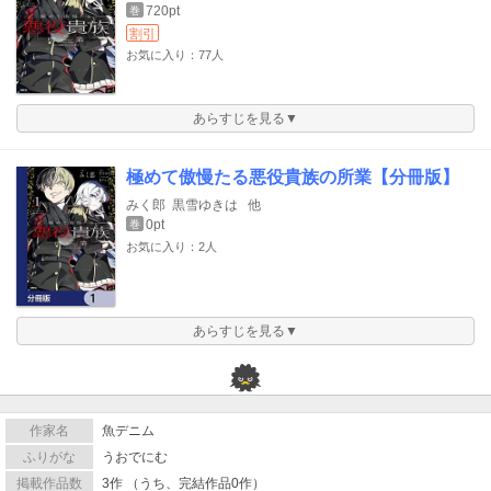
720pt
巻
割引
お気に入り：77人
あらすじを見る▼
極めて傲慢たる悪役貴族の所業【分冊版】
みく郎
黒雪ゆきは
他
0pt
巻
お気に入り：2人
あらすじを見る▼
作家名
魚デニム
ふりがな
うおでにむ
掲載作品数
3作 （うち、完結作品0作）