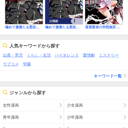
極めて傲慢たる悪役貴族の所業
極めて傲慢たる悪役貴族の所業【分冊版】
落第賢者の学院無双 ～二度目の転生、Sランクチート魔術師冒険録～
人気キーワードから探す
出産・育児
くらし・生活
バイオレンス
愛憎劇
ミステリー
ラブコメ
学園
キーワード一覧
ジャンルから探す
女性漫画
少女漫画
青年漫画
少年漫画