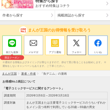
特集から探す
おすすめ特集はコチラ
作者から探す
掲載雑誌から探す
まんが王国のお得情報を受け取ろう
友だち追加
メルマガ
アプリ通知
フォロー
いいね
限定クーポン
※通知する情報およびタイミングが異なりますので、併せて受け取ることをお勧めします。 ※
通知をしないキャンペーンもあります。ご了承ください。
まんが王国
著者・作者
「魚デニム」の漫画
お得感No.1表記について
「電子コミックサービスに関するアンケート」
調査期間
2026年3月6日～2026年3月18日
調査対象
まんが王国または主要電子コミックサービスのうちいずれか
をメイン且つ有料で利用している20歳～69歳の男女