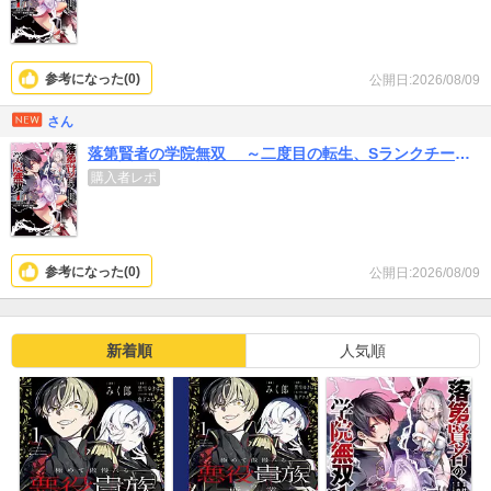
参考になった(
0
)
公開日:2026/08/09
さん
落第賢者の学院無双 ～二度目の転生、Sランクチート魔術師冒険録～
購入者レポ
参考になった(
0
)
公開日:2026/08/09
新着順
人気順