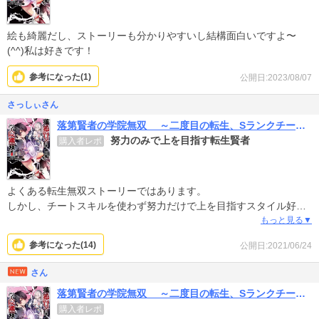
絵も綺麗だし、ストーリーも分かりやすいし結構面白いですよ〜
(^^)私は好きです！
参考になった(
1
)
公開日:2023/08/07
さっしぃさん
落第賢者の学院無双 ～二度目の転生、Sランクチート魔術師冒険録～
努力のみで上を目指す転生賢者
購入者レポ
よくある転生無双ストーリーではあります。
しかし、チートスキルを使わず努力だけで上を目指すスタイル好感
が持てます。魔法適正無しで何でこんなに強いのかは分かりません
もっと見る▼
が…。
参考になった(
14
)
公開日:2021/06/24
何にせよ、これから先にあるであろう四皇との対決が楽しみです。
さん
落第賢者の学院無双 ～二度目の転生、Sランクチート魔術師冒険録～
購入者レポ