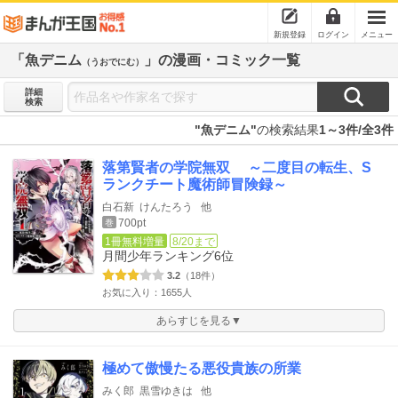
新規登録
ログイン
メニュー
「魚デニム
」の漫画・コミック一覧
（うおでにむ）
詳細
検索
"魚デニム"
の検索結果
1～3件/全3件
落第賢者の学院無双 ～二度目の転生、S
ランクチート魔術師冒険録～
白石新
けんたろう
他
700pt
巻
1冊無料増量
8/20まで
月間少年ランキング
6位
3.2
（18件）
お気に入り：1655人
あらすじを見る▼
極めて傲慢たる悪役貴族の所業
みく郎
黒雪ゆきは
他