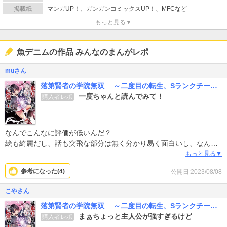
掲載紙
マンガUP！、ガンガンコミックスUP！、MFCなど
もっと見る▼
魚デニムの作品 みんなのまんがレポ
muさん
落第賢者の学院無双 ～二度目の転生、Sランクチート魔術師冒険録～
一度ちゃんと読んでみて！
購入者レポ
なんでこんなに評価が低いんだ？
絵も綺麗だし、話も突飛な部分は無く分かり易く面白いし、なんで
こんなに評価が低いのか分からん…。
もっと見る▼
なろう系、チート系、転生系が好きな人にはおすすめ！
参考になった(
4
)
公開日:2023/08/08
こやさん
落第賢者の学院無双 ～二度目の転生、Sランクチート魔術師冒険録～
まぁちょっと主人公が強すぎるけど
購入者レポ