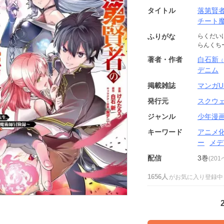
タイトル
落第賢
チート
ふりがな
らくだい
らんくち
著者・作者
白石新
（
デニム
掲載雑誌
マンガU
発行元
スクウ
ジャンル
少年漫
キーワード
アニメ
ー
メデ
配信
3巻
(20
1656人
がお気に入り登録中