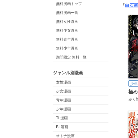
無料漫画トップ
「
白石新
無料漫画一覧
無料女性漫画
無料少女漫画
無料青年漫画
無料少年漫画
期間限定 無料一覧
ジャンル別漫画
女性漫画
少年
少女漫画
みく
青年漫画
少年漫画
TL漫画
BL漫画
オトナ漫画