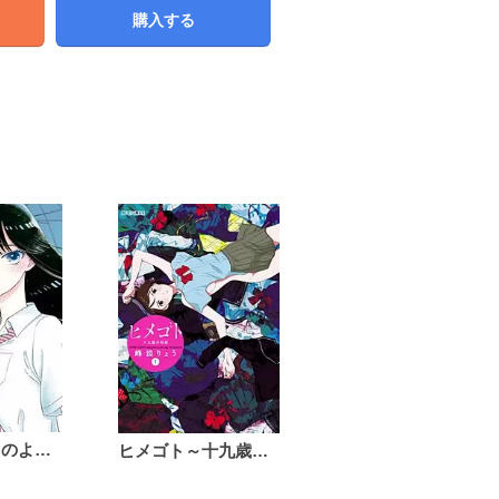
購入する
恋は雨上がりのように
ヒメゴト～十九歳の制服～