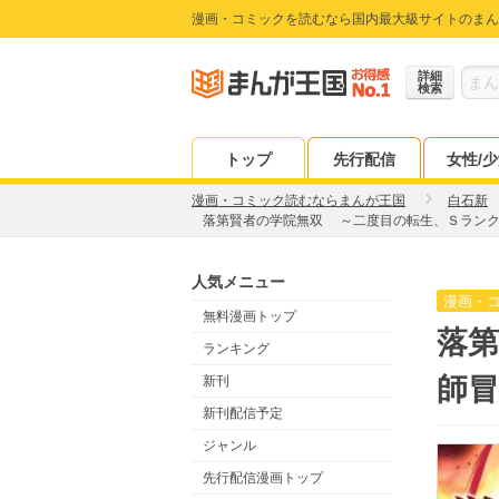
漫画・コミックを読むなら国内最大級サイトのまん
詳細
検索
トップ
先行配信
女性/
漫画・コミック読むならまんが王国
白石新
落第賢者の学院無双 ～二度目の転生、Ｓランク
人気メニュー
漫画・
無料漫画トップ
落
ランキング
師冒
新刊
新刊配信予定
ジャンル
先行配信漫画トップ