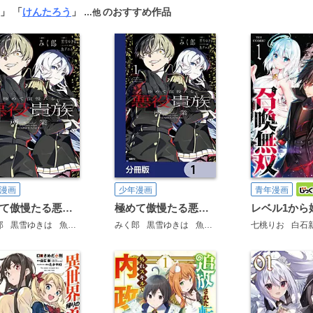
」 「
けんたろう
」
のおすすめ作品
…他
漫画
少年漫画
青年漫画
極めて傲慢たる悪役貴族の所業
極めて傲慢たる悪役貴族の所業【分冊版】
郎
黒雪ゆきは
魚デニム
みく郎
黒雪ゆきは
魚デニム
七桃りお
白石