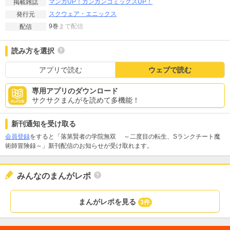
マンガUP！
ガンガンコミックスUP！
掲載雑誌
スクウェア・エニックス
発行元
9巻
まで配信
配信
読み方を選択
アプリで読む
ウェブで読む
専用アプリのダウンロード
サクサクまんがを読めて多機能！
新刊通知を受け取る
会員登録
をすると「落第賢者の学院無双 ～二度目の転生、Sランクチート魔
術師冒険録～」新刊配信のお知らせが受け取れます。
みんなのまんがレポ
まんがレポを見る
3件