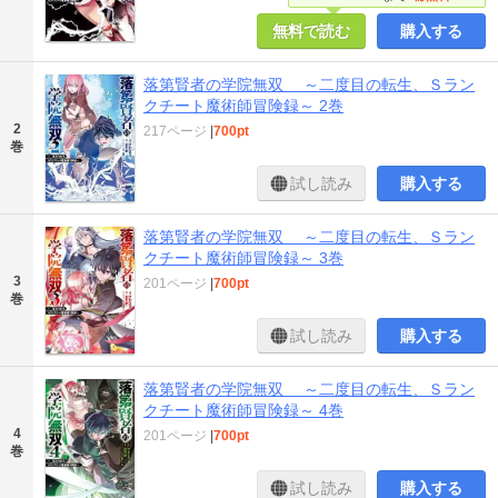
無料で読む
購入する
落第賢者の学院無双 ～二度目の転生、Ｓラン
クチート魔術師冒険録～ 2巻
2
217ページ
|
700pt
巻
試し読み
購入する
落第賢者の学院無双 ～二度目の転生、Ｓラン
クチート魔術師冒険録～ 3巻
3
201ページ
|
700pt
巻
試し読み
購入する
落第賢者の学院無双 ～二度目の転生、Ｓラン
クチート魔術師冒険録～ 4巻
4
201ページ
|
700pt
巻
試し読み
購入する