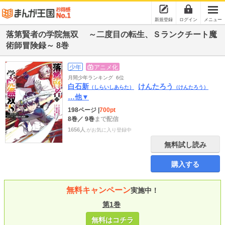
新規登録
ログイン
メニュー
落第賢者の学院無双 ～二度目の転生、Ｓランクチート魔
術師冒険録～ 8巻
少年
アニメ化
月間少年ランキング
6位
白石新
けんたろう
（しらいしあらた）
（けんたろう）
…他▼
198ページ
|
700pt
8巻
／ 9巻
まで配信
1656人
がお気に入り登録中
無料試し読み
購入する
無料キャンペーン
実施中！
第1巻
無料はコチラ