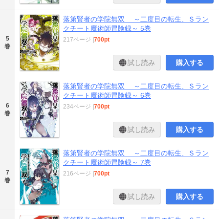
落第賢者の学院無双 ～二度目の転生、Ｓラン
クチート魔術師冒険録～ 5巻
5
217ページ
|
700pt
巻
試し読み
購入する
落第賢者の学院無双 ～二度目の転生、Ｓラン
クチート魔術師冒険録～ 6巻
6
234ページ
|
700pt
巻
試し読み
購入する
落第賢者の学院無双 ～二度目の転生、Ｓラン
クチート魔術師冒険録～ 7巻
7
216ページ
|
700pt
巻
試し読み
購入する