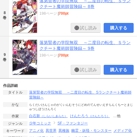
落第賢者の学院無双 ～二度目の転生、Ｓラン
クチート魔術師冒険録～ 8巻
8
198ページ
|
700pt
巻
試し読み
購入する
落第賢者の学院無双 ～二度目の転生、Ｓラン
クチート魔術師冒険録～ 9巻
9
198ページ
|
700pt
巻
試し読み
購入する
作品詳細
落第賢者の学院無双 ～二度目の転生、Sランクチート魔術師
タイトル
冒険録～
かな
らくだいけんじゃのがくいんむそうにどめのてんせいえすらんくちーとまじ
ゅつしぼうけんろく
白石新
けんたろう
…他
作家
（しらいしあらた）
（けんたろう）
少年コミック
SF・ファンタジー
ジャンル
アニメ化
異世界
異種族
幽霊・妖怪・モンスター
メディア化
キーワード