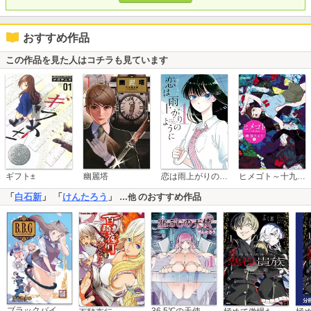
おすすめ作品
この作品を見た人はコチラも見ています
恋は雨上がりのように
ギフト±
幽麗塔
ヒメゴト～十九歳の制服～
「
白石新
」 「
けんたろう
」
のおすすめ作品
…他
ブラックバイヤーガールズ - 帝国百貨店裏外商部 -
36.5℃の天使