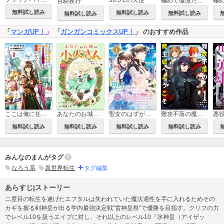
極めて傲慢たる悪役貴族の所業
百騎夜行
無料試し読み
無料試し読み
無料試し読み
無料試し読み
「
マンガUP！
」 「
ガンガンコミックスUP！
」 のおすすめ作品
ここは俺に任せて先に行けと言ってから10年がたったら伝説になっていた。
あなたのお城の小人さん ～御飯下さい、働きますっ～（コミック）【分冊版】
聖女のはずが、どうやら乗っ取られました
難攻不落の魔王城へようこそ～デバフは不要と勇者パーティーを追い出された黒魔導士、魔王軍の最高幹部に迎えられる～
無料試し読み
無料試し読み
無料試し読み
無料試し読み
みんなのまんがタグ
なろう系
異世界転生
タグ編集
あらすじ|ストーリー
二度目の転生を遂げたエフタルは失われていた魔法適性を手に入れるためその
カギを握る剣神皇が出る学内最強決定戦”雷神皇祭”で優勝を目指す。クリフの力
でレベル10を扱うエイブに対し、それ以上のレベル10『氷神皇（アイザッ