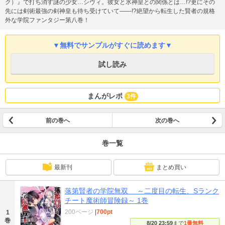
ク）』で打ち消す謎の少女…シヴィ。彼女と氷神皇との関係とは…!?更にその
先には剣術最強の剣神皇も待ち受けていて――!?絶望から転生した賢者の規格
外な学院ファンタジー第八巻！
▼無料でサンプルがすぐに読めます▼
試し読み
まんがレポ
3件
前の巻へ
次の巻へ
巻一覧
最新刊
まとめ買い
落第賢者の学院無双 ～二度目の転生、Sランク
チート魔術師冒険録～ 1巻
200ページ
|
700pt
1
巻
8/20 23:59
まで
1冊無料