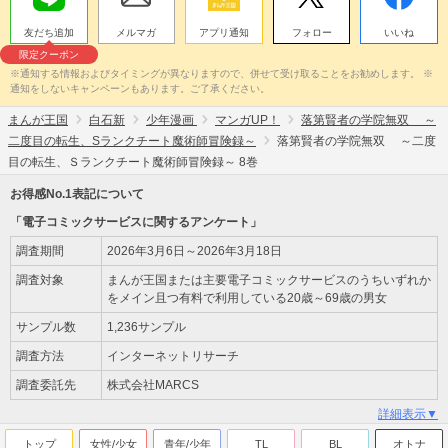
友だち追加
メルマガ
アプリ通知
フォロー
いいね
限定クーポン
※通知する情報およびタイミングが異なりますので、併せて受け取ることをお勧めします。 ※
通知をしないキャンペーンもあります。ご了承ください。
まんが王国
白石新
少年漫画
マンガUP！
落第賢者の学院無双 ～
二度目の転生、Sランクチート魔術師冒険録～
落第賢者の学院無双 ～二度
目の転生、Ｓランクチート魔術師冒険録～ 8巻
お得感No.1表記について
「電子コミックサービスに関するアンケート」
調査期間
2026年3月6日～2026年3月18日
調査対象
まんが王国または主要電子コミックサービスのうちいずれか
をメイン且つ有料で利用している20歳～69歳の男女
サンプル数
1,236サンプル
調査方法
インターネットリサーチ
調査委託先
株式会社MARCS
詳細表示▼
トップ
女性/少女
青年/少年
TL
BL
オトナ