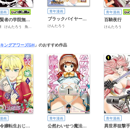
青年漫画
漫画
青年漫画
ブラックバイヤーガールズ - 帝国百貨店裏外商部 -
落第賢者の学院無双 ～二度目の転生、Sランクチート魔術師冒険録～
百騎夜行
けんたろう
新
けんたろう
魚デニム
けんたろう
キングアワーズGH
」のおすすめ作品
漫画
青年漫画
青年漫画
悪役令嬢転生おじさん
公然わいせつ魔法少女