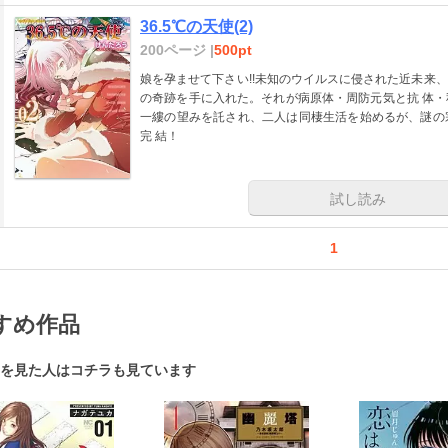
36.5℃の天使(2)
200ページ |
500pt
娘を孕ませて下さい!!未知のウイルスに侵された近未来
の奇跡を手に入れた。それが病原体・周防元気と抗 体
一縷の望みを託され、二人は同棲生活を始めるが、謎の
完 結！
試し読み
1
すめ作品
を見た人はコチラも見ています