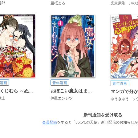
道郎
亜桜まる
光永康則
いの
漫画
青年漫画
青年漫画
かみくじむら ～ぬめりロワイヤル～
おぼこい魔女はまじわりたい！
武士
仲邑エンジツ
ゆうきゆう
ソ
新刊通知を受け取る
会員登録
をすると「36.5℃の天使」新刊配信のお知らせ