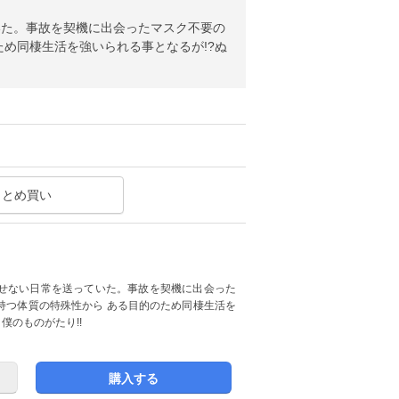
いた。事故を契機に出会ったマスク不要の
め同棲生活を強いられる事となるが!?ぬ
まとめ買い
せない日常を送っていた。事故を契機に出会った
持つ体質の特殊性から ある目的のため同棲生活を
僕のものがたり!!
購入する