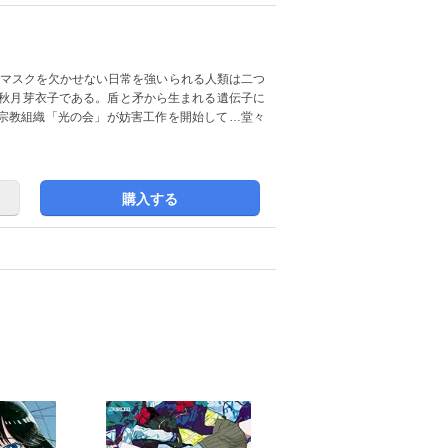
、マスクを欠かせない日常を強いられる人類は二つ
・秋月芽衣子である。盾と矛から生まれる遺伝子に
宗教組織「光の会」が妨害工作を開始して…堂々
購入する