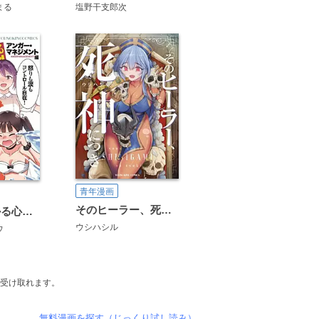
まる
塩野干支郎次
青年漫画
そのヒーラー、死神につき
マンガで分かる心療内科 アンガー・マネジメント編
ウシハシル
ウ
が受け取れます。
無料漫画を探す（じっくり試し読み）