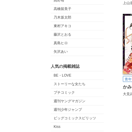
高野苺
上山
高橋留美子
乃木坂太郎
東村アキコ
藤沢とおる
真島ヒロ
矢沢あい
人気の掲載雑誌
BE・LOVE
青年
ストーリーな女たち
プチコミック
大見
週刊ヤングマガジン
週刊少年ジャンプ
ビッグコミックスピリッツ
Kiss