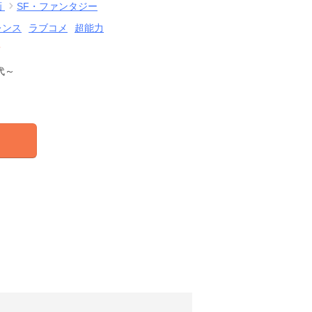
画
SF・ファンタジー
レンス
ラブコメ
超能力
結
代～