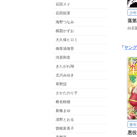
石田スイ
少年
石田拓実
海野つなみ
白石
楳図かずお
大久保ヒロミ
「
ヤング
御茶漬海苔
河原和音
きたがわ翔
北川みゆき
草野誼
さかたのり子
椎名軽穂
新條まゆ
清野とおる
青年
曽根富美子