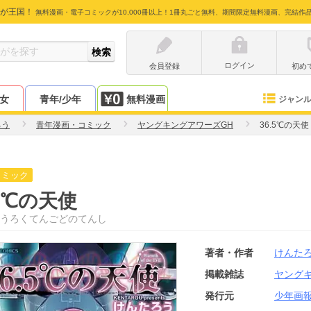
が王国！
無料漫画・電子コミックが10,000冊以上！1冊丸ごと無料、期間限定無料漫画、完結作
ログイン
会員登録
初め
少女
青年/少年
無料漫画
ジャン
ろう
青年漫画・コミック
ヤングキングアワーズGH
36.5℃の天使
コミック
.5℃の天使
うろくてんごどのてんし
著者・作者
けんた
掲載雑誌
ヤング
発行元
少年画