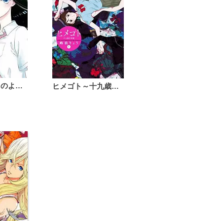
恋は雨上がりのように
ヒメゴト～十九歳の制服～