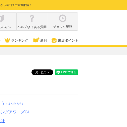
品から新刊まで多数配信！
チェック履歴
ての方へ
ヘルプ/よくある質問
ル
ランキング
新刊
来店ポイント
ろう
（けんたろう）
キングアワーズGH
報社