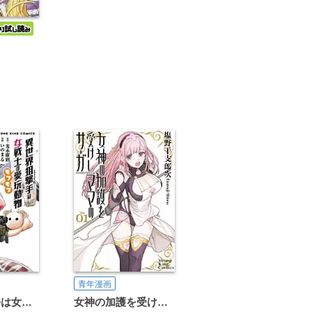
青年漫画
異世界狙撃手は女戦士のモフモフ愛玩動物
女神の加護を受けしママのサーガ