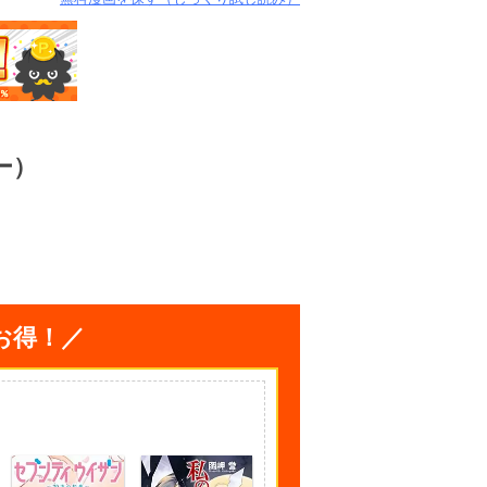
ー）
お得！／