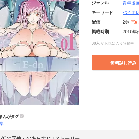
ジャンル
青年漫
キーワード
バイオ
配信
2巻
完
掲載時期
2010年
30人
がお気に入り登録中
無料試し読み
まんがタグ
集
.5℃の天使」のあらすじ | ストーリー