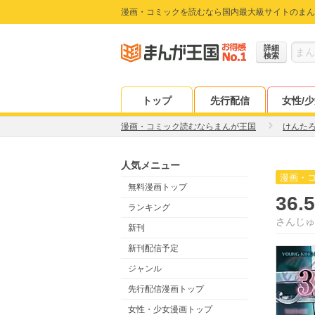
漫画・コミックを読むなら国内最大級サイトのまん
詳細
検索
トップ
先行配信
女性/
漫画・コミック読むならまんが王国
けんた
人気メニュー
漫画・
無料漫画トップ
36
ランキング
さんじゅ
新刊
新刊配信予定
ジャンル
先行配信漫画トップ
女性・少女漫画トップ