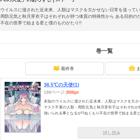
のウイルスに侵された近未来、人類はマスクを欠かせない日常を送って
周防元気と秋月芽衣子はそれぞれが持つ体質の特殊性から ある目的のた
不在の世界で始まる君と僕のものがたり!!
巻一覧
最終巻
36.5℃の天使(1)
198ページ |
500pt
未知のウイルスに侵された近未来、人類はマスクを欠か
マスク不要の人類・周防元気と秋月芽衣子はそれぞれが
強いられる事となるが!?ぬくもり不在の世界で始まる君と
試し読み