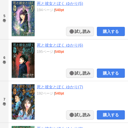
死と彼女とぼく ゆかり(5)
194ページ
|
540pt
5
巻
試し読み
購入する
死と彼女とぼく ゆかり(6)
195ページ
|
540pt
6
巻
試し読み
購入する
死と彼女とぼく ゆかり(7)
192ページ
|
540pt
7
巻
試し読み
購入する