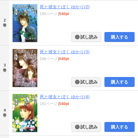
死と彼女とぼく ゆかり(2)
186ページ
|
540pt
2
巻
試し読み
購入する
死と彼女とぼく ゆかり(3)
186ページ
|
540pt
3
巻
試し読み
購入する
死と彼女とぼく ゆかり(4)
191ページ
|
540pt
4
巻
試し読み
購入する