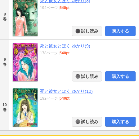
死と彼女とぼく ゆかり(8)
194ページ
|
540pt
8
巻
試し読み
購入する
死と彼女とぼく ゆかり(9)
178ページ
|
540pt
9
巻
試し読み
購入する
死と彼女とぼく ゆかり(10)
192ページ
|
540pt
10
巻
試し読み
購入する