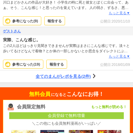
川口まどかさんの作品が大好き！ 小学生の時に死と彼女とぼくに出会って、あ
ぁ、そう、こんな感じ！と思ったのを覚えています。 人の弱さ、ずるさ、悪
意。 人の強は、優しさ、愛情。 こんなにも繊細に描けるまどかさん、さすがで
もっと見る▼
す。 胸が苦しくなったり、心が暖かくなったり、涙無しには読めないお話もあ
参考になった(
9
)
報告する
公開日:
2020/11/10
ったり。 とても生きていることに感謝をしたくなる、大事な人達に優しくした
くなる、全ての人を応援したくなる、そんなシリーズです！ ホラーが苦手な方
ゲストさん
でも読んで貰いやすい作品です！
実際、こんな感じ。
この2人ほどはっきり見聞きできませんが実際はまさにこんな感じです。淡々と
歩いてるけどなんで着物？とか体の一部しかないとか思念をダイレクトにぶつ
けてくるとか。 どのオカルト・ホラー漫画よりもリアル。 でも読んでるだけで
もっと見る▼
寄ってこられるので自分は試し読みのみ。 日頃、気のせいだとかそんなわけな
参考になった(
19
)
報告する
公開日:
2018/01/09
いと声高らかに言う人が読んでくれたら少しは伝わるかな。
全てのまんがレポを見る(2件)
無料会員
こんなにお得！
になると
会員限定無料
もっと無料が読める！
会員登録で無料増量
＼この他にも会員無料漫画がいっぱい／