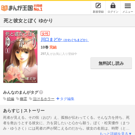
新規登録
ログイン
メニュー
死と彼女とぼく ゆかり
女性
川口まどか
（かわぐちまどか）
10巻
完結
297人
がお気に入り登録中
無料試し読み
みんなのまんがタグ
続編
幽霊
泣けるホラー
タグ編集
あらすじ | ストーリー
死者が見える。その怯（おび）え、孤独が伝わってくる。そんな力を持ち、死
者を救おうとする彼女に、力を貸したいと心から願う。ぼく・松実優作（まつ
み・ゆうさく）には死者の声が聞こえるのだから。彼女の名前は、時野（とき
の）ゆかり。死んでからも傷つき、忘れられない愛を抱えている死者たちは、
もっと詳細を見る▼