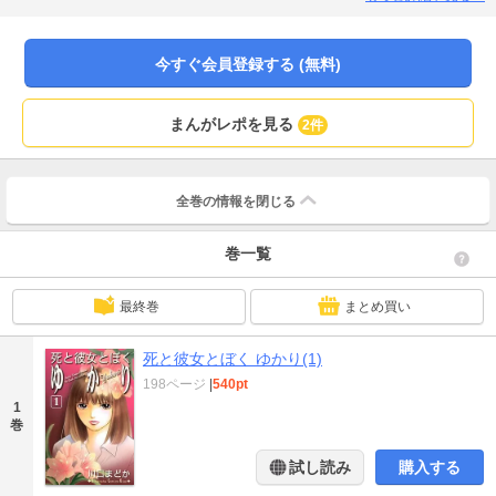
彼女を愛するぼくに似ている――。恐怖と感動の伝説コミック！
今すぐ会員登録する (無料)
まんがレポを見る
2件
全巻の情報を
閉じる
巻一覧
最終巻
まとめ買い
死と彼女とぼく ゆかり(1)
198ページ
|
540pt
1
巻
試し読み
購入する