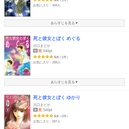
5.0
（1件）
お気に入り：394人
あらすじを見る▼
死と彼女とぼく めぐる
川口まどか
完
540pt
巻
5.0
（1件）
お気に入り：298人
あらすじを見る▼
死と彼女とぼく ゆかり
川口まどか
完
540pt
巻
5.0
（2件）
お気に入り：297人