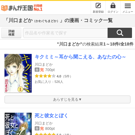
新規登録
ログイン
メニュー
「川口まどか
」の漫画・コミック一覧
（かわぐちまどか）
詳細
検索
"川口まどか"
の検索結果
1～18件/全18件
キクミミ～耳から聞こえる、あなたの心～
川口まどか
完
700pt
巻
4.0
（5件）
お気に入り：526人
あらすじを見る▼
死と彼女とぼく
川口まどか
完
800pt
巻