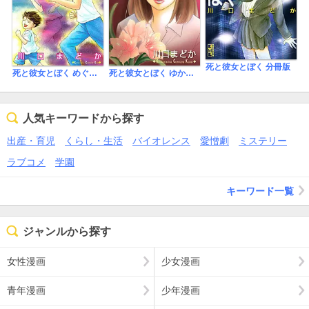
死と彼女とぼく 分冊版
死と彼女とぼく めぐる 分冊版
死と彼女とぼく ゆかり 分冊版
人気キーワードから探す
出産・育児
くらし・生活
バイオレンス
愛憎劇
ミステリー
ラブコメ
学園
キーワード一覧
ジャンルから探す
女性漫画
少女漫画
青年漫画
少年漫画