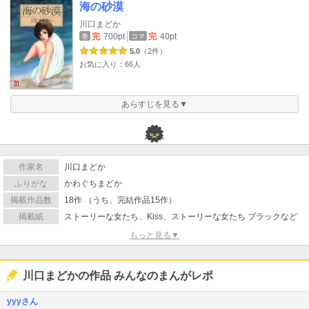
海の砂漠
川口まどか
完
700pt
完
40pt
巻
コマ
5.0
（2件）
お気に入り：66人
あらすじを見る▼
作家名
川口まどか
ふりがな
かわぐちまどか
掲載作品数
18作 （うち、完結作品15作）
掲載紙
ストーリーな女たち、Kiss、ストーリーな女たち ブラックなど
もっと見る▼
川口まどかの作品 みんなのまんがレポ
yyyさん