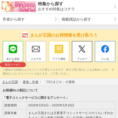
特集から探す
おすすめ特集はコチラ
作者から探す
掲載雑誌から探す
まんが王国のお得情報を受け取ろう
友だち追加
メルマガ
アプリ通知
フォロー
いいね
限定クーポン
※通知する情報およびタイミングが異なりますので、併せて受け取ることをお勧めします。 ※
通知をしないキャンペーンもあります。ご了承ください。
まんが王国
著者・作者
「川口まどか」の漫画
お得感No.1表記について
「電子コミックサービスに関するアンケート」
調査期間
2026年3月6日～2026年3月18日
調査対象
まんが王国または主要電子コミックサービスのうちいずれか
をメイン且つ有料で利用している20歳～69歳の男女