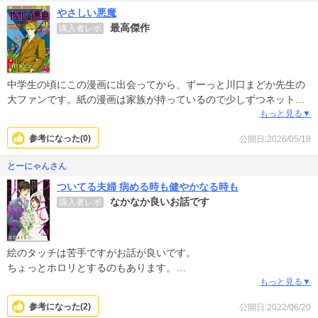
やさしい悪魔
最高傑作
購入者レポ
中学生の頃にこの漫画に出会ってから、ずーっと川口まどか先生の
大ファンです。紙の漫画は家族が持っているので少しずつネットで
購入していますが、中でも「やさしい悪魔」は本当名作！！この作
もっと見る▼
品の全てが大好きです。出会えて感謝！
参考になった(
0
)
公開日:2026/05/18
とーにゃんさん
ついてる夫婦 病める時も健やかなる時も
なかなか良いお話です
購入者レポ
絵のタッチは苦手ですがお話が良いです。
ちょっとホロリとするのもあります。
生きてるうちに幸せを噛み締めたくなりました。
もっと見る▼
参考になった(
2
)
公開日:2022/06/20