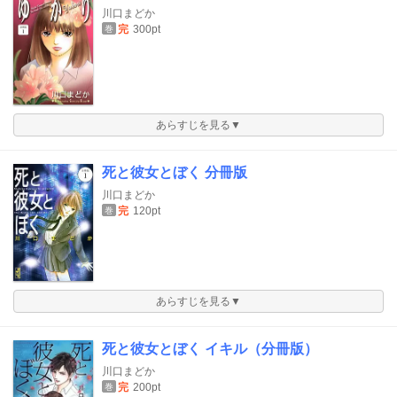
川口まどか
完
300pt
巻
あらすじを見る▼
死と彼女とぼく 分冊版
川口まどか
完
120pt
巻
あらすじを見る▼
死と彼女とぼく イキル（分冊版）
川口まどか
完
200pt
巻