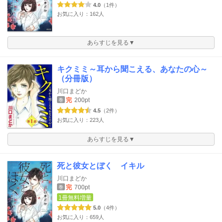
4.0
（1件）
お気に入り：162人
あらすじを見る▼
キクミミ～耳から聞こえる、あなたの心～
（分冊版）
川口まどか
完
200pt
巻
4.5
（2件）
お気に入り：223人
あらすじを見る▼
死と彼女とぼく イキル
川口まどか
完
700pt
巻
1冊無料増量
5.0
（4件）
お気に入り：659人