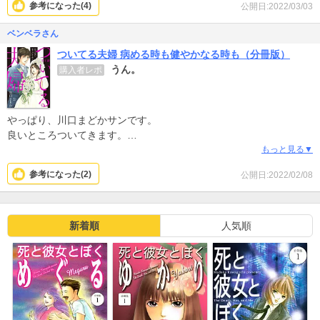
参考になった(
4
)
公開日:2022/03/03
ベンベラさん
ついてる夫婦 病める時も健やかなる時も（分冊版）
うん。
購入者レポ
やっぱり、川口まどかサンです。
良いところついてきます。
現実の中のマンガです。
もっと見る▼
参考になった(
2
)
公開日:2022/02/08
新着順
人気順