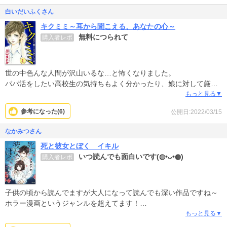
白いだいふくさん
キクミミ～耳から聞こえる、あなたの心～
無料につられて
購入者レポ
世の中色んな人間が沢山いるな…と怖くなりました。
パパ活をしたい高校生の気持ちもよく分かったり、娘に対して厳し
い主人公が自分のように見えてしまい、厳し過ぎるのもよくないな
もっと見る▼
と胸が痛くなりました。
参考になった(
6
)
公開日:2022/03/15
なかみつさん
死と彼女とぼく イキル
いつ読んでも面白いです(◍•ᴗ•◍)
購入者レポ
子供の頃から読んでますが大人になって読んでも深い作品ですね～
ホラー漫画というジャンルを超えてます！
泣ける話もスカッとする話もあります
もっと見る▼