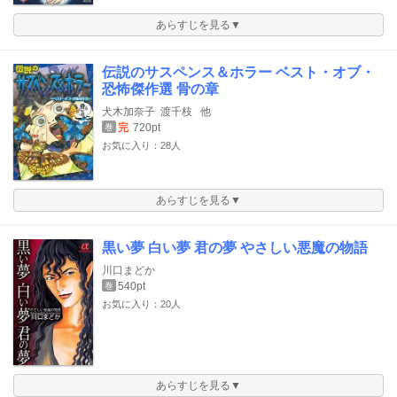
あらすじを見る▼
伝説のサスペンス＆ホラー ベスト・オブ・
恐怖傑作選 骨の章
犬木加奈子
渡千枝
他
完
720pt
巻
お気に入り：28人
あらすじを見る▼
黒い夢 白い夢 君の夢 やさしい悪魔の物語
川口まどか
540pt
巻
お気に入り：20人
あらすじを見る▼