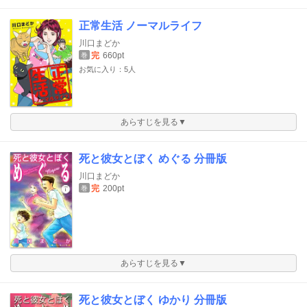
正常生活 ノーマルライフ
川口まどか
完
660pt
巻
お気に入り：5人
あらすじを見る▼
死と彼女とぼく めぐる 分冊版
川口まどか
完
200pt
巻
あらすじを見る▼
死と彼女とぼく ゆかり 分冊版