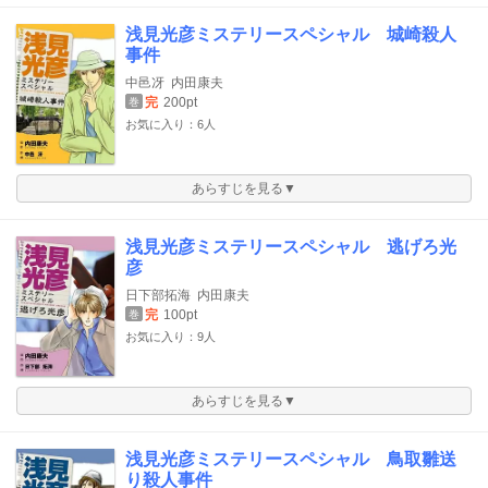
浅見光彦ミステリースペシャル 城崎殺人
事件
中邑冴
内田康夫
完
200pt
巻
お気に入り：6人
あらすじを見る▼
浅見光彦ミステリースペシャル 逃げろ光
彦
日下部拓海
内田康夫
完
100pt
巻
お気に入り：9人
あらすじを見る▼
浅見光彦ミステリースペシャル 鳥取雛送
り殺人事件