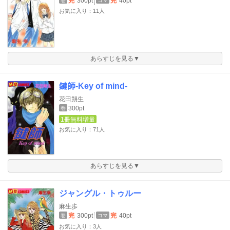
完
300pt
完
40pt
巻
コマ
お気に入り：11人
あらすじを見る▼
鍵師-Key of mind-
花田朔生
300pt
巻
1冊無料増量
お気に入り：71人
あらすじを見る▼
ジャングル・トゥルー
麻生歩
完
300pt
完
40pt
巻
コマ
お気に入り：3人