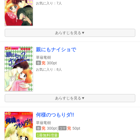
お気に入り：7人
あらすじを見る▼
親にもナイショで
草薙竜樹
完
300pt
巻
お気に入り：8人
あらすじを見る▼
何様のつもりダ!!
草薙竜樹
完
300pt
完
50pt
巻
コマ
1冊無料増量