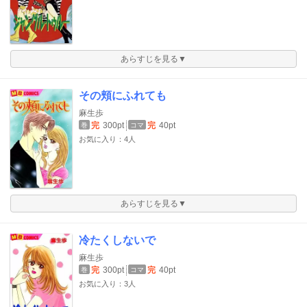
あらすじを見る▼
その頬にふれても
麻生歩
完
300pt
完
40pt
巻
コマ
お気に入り：4人
あらすじを見る▼
冷たくしないで
麻生歩
完
300pt
完
40pt
巻
コマ
お気に入り：3人