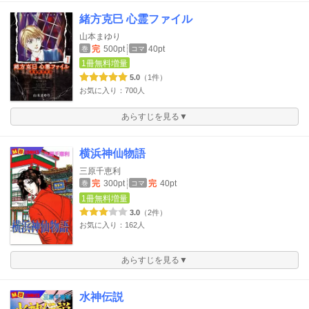
緒方克巳 心霊ファイル
山本まゆり
完
500pt
40pt
巻
コマ
1冊無料増量
5.0
（1件）
お気に入り：700人
あらすじを見る▼
横浜神仙物語
三原千恵利
完
300pt
完
40pt
巻
コマ
1冊無料増量
3.0
（2件）
お気に入り：162人
あらすじを見る▼
水神伝説