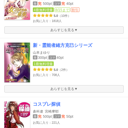
完
500pt
完
40pt
巻
コマ
4冊無料増量
8/15まで
割引
5.0
（10件）
お気に入り：1818人
あらすじを見る▼
新・霊能者緒方克巳シリーズ
山本まゆり
300pt
40pt
巻
コマ
1冊無料増量
5.0
（2件）
お気に入り：708人
あらすじを見る▼
コスプレ探偵
倉科遼
宮崎摩耶
完
500pt
完
50pt
巻
コマ
お気に入り：221人