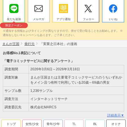
友だち追加
メルマガ
アプリ通知
フォロー
いいね
限定クーポン
※通知する情報およびタイミングが異なりますので、併せて受け取ることをお勧めします。 ※
通知をしないキャンペーンもあります。ご了承ください。
まんが王国
発行元
「実業之日本社」の漫画
お得感No.1表記について
「電子コミックサービスに関するアンケート」
調査期間
2026年3月6日～2026年3月18日
調査対象
まんが王国または主要電子コミックサービスのうちいずれか
をメイン且つ有料で利用している20歳～69歳の男女
サンプル数
1,236サンプル
調査方法
インターネットリサーチ
調査委託先
株式会社MARCS
詳細表示▼
トップ
女性/少女
青年/少年
TL
BL
オトナ