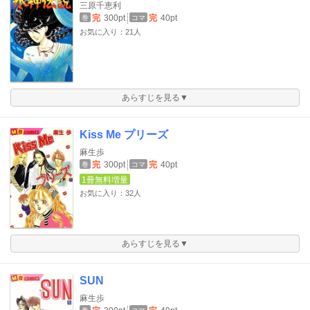
三原千恵利
完
300pt
完
40pt
巻
コマ
お気に入り：21人
あらすじを見る▼
Kiss Me プリーズ
麻生歩
完
300pt
完
40pt
巻
コマ
1冊無料増量
お気に入り：32人
あらすじを見る▼
SUN
麻生歩