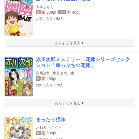
山本まゆり
完
800pt
完
40pt
巻
コマ
お気に入り：92人
あらすじを見る▼
赤川次郎ミステリー 花嫁シリーズセレク
ション「崖っぷちの花嫁」
赤川次郎
水月まな
他
完
480pt
巻
お気に入り：28人
あらすじを見る▼
まったり猫味
いわみちさくら
完
580pt
巻