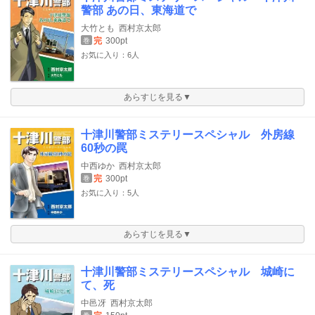
警部 あの日、東海道で
大竹とも
西村京太郎
完
300pt
巻
お気に入り：6人
あらすじを見る▼
十津川警部ミステリースペシャル 外房線
60秒の罠
中西ゆか
西村京太郎
完
300pt
巻
お気に入り：5人
あらすじを見る▼
十津川警部ミステリースペシャル 城崎に
て、死
中邑冴
西村京太郎