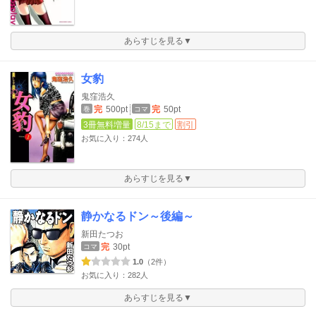
あらすじを見る▼
女豹
鬼窪浩久
完
500pt
完
50pt
巻
コマ
3冊無料増量
8/15まで
割引
お気に入り：274人
あらすじを見る▼
静かなるドン～後編～
新田たつお
完
30pt
コマ
1.0
（2件）
お気に入り：282人
あらすじを見る▼