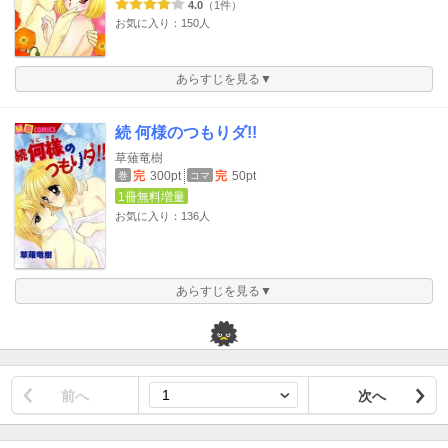
4.0
（1件）
お気に入り：150人
あらすじを見る▼
続 何様のつもりダ!!
草薙竜樹
完
300pt
完
50pt
巻
コマ
1冊無料増量
お気に入り：136人
あらすじを見る▼
前へ
次へ