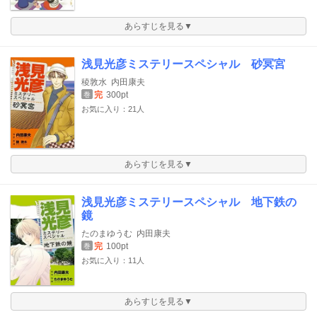
あらすじを見る▼
浅見光彦ミステリースペシャル 砂冥宮
稜敦水
内田康夫
完
300pt
巻
お気に入り：21人
あらすじを見る▼
浅見光彦ミステリースペシャル 地下鉄の
鏡
たのまゆうむ
内田康夫
完
100pt
巻
お気に入り：11人
あらすじを見る▼