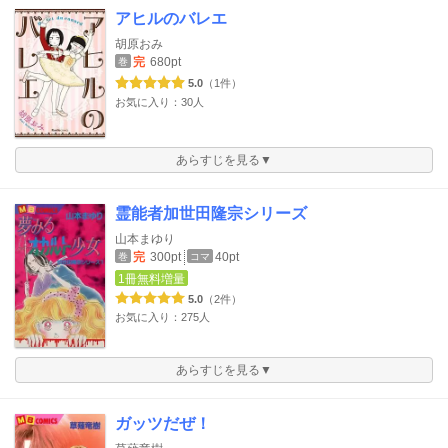
アヒルのバレエ
胡原おみ
完
680pt
巻
5.0
（1件）
お気に入り：30人
あらすじを見る▼
霊能者加世田隆宗シリーズ
山本まゆり
完
300pt
40pt
巻
コマ
1冊無料増量
5.0
（2件）
お気に入り：275人
あらすじを見る▼
ガッツだぜ！