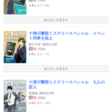
完
150pt
巻
お気に入り：6人
あらすじを見る▼
十津川警部ミステリースペシャル イベン
ト列車を狙え
野口千里
西村京太郎
完
150pt
巻
お気に入り：7人
あらすじを見る▼
十津川警部ミステリースペシャル 七人の
証人
苑場凌
西村京太郎
完
300pt
巻
お気に入り：11人