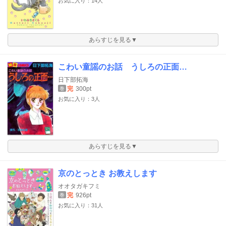
お気に入り：14人
あらすじを見る▼
こわい童謡のお話 うしろの正面…
日下部拓海
完
300pt
巻
お気に入り：3人
あらすじを見る▼
京のとっとき お教えします
オオタガキフミ
完
926pt
巻
お気に入り：31人