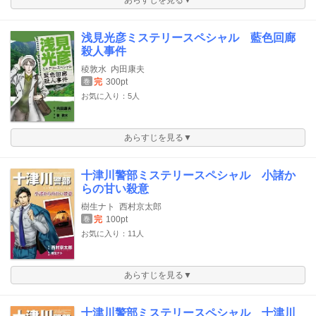
浅見光彦ミステリースペシャル 藍色回廊
殺人事件
稜敦水
内田康夫
完
300pt
巻
お気に入り：5人
あらすじを見る▼
十津川警部ミステリースペシャル 小諸か
らの甘い殺意
樹生ナト
西村京太郎
完
100pt
巻
お気に入り：11人
あらすじを見る▼
十津川警部ミステリースペシャル 十津川