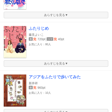
あらすじを見る▼
ふたりじめ
藤見よいこ
完
720pt
完
40pt
巻
コマ
お気に入り：80人
あらすじを見る▼
アジアをふたりで歩いてみた
新井祥
完
960pt
巻
お気に入り：10人