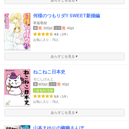
あらすじを見る▼
何様のつもりダ!! SWEET新婚編
草薙竜樹
完
300pt
完
40pt
巻
コマ
4.5
（2件）
お気に入り：70人
あらすじを見る▼
ねこねこ日本史
そにしけんじ
900pt
完
40pt
巻
コマ
1冊無料増量
5.0
（1件）
お気に入り：76人
あらすじを見る▼
山本まゆりの幽幽さんぽ