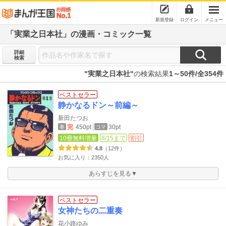
新規登録
ログイン
メニュー
「実業之日本社」の漫画・コミック一覧
詳細
検索
"実業之日本社"
の検索結果
1～50件/全354件
ベストセラー
静かなるドン～前編～
新田たつお
完
450pt
30pt
巻
コマ
10冊無料増量
8/15まで
割引
4.8
（12件）
お気に入り：2350人
あらすじを見る▼
ベストセラー
女神たちの二重奏
花小路ゆみ