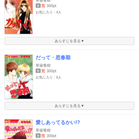
草薙竜樹
完
300pt
巻
お気に入り：4人
あらすじを見る▼
だって・思春期
草薙竜樹
完
300pt
巻
お気に入り：6人
あらすじを見る▼
愛しあってるかい!?
草薙竜樹
完
300pt
巻