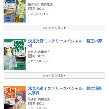
榎本由美
内田康夫
完
200pt
巻
お気に入り：5人
あらすじを見る▼
浅見光彦ミステリースペシャル 斎王の葬
列
稜敦水
内田康夫
完
300pt
巻
お気に入り：7人
あらすじを見る▼
浅見光彦ミステリースペシャル 鞆の浦殺
人事件
黒川晋
内田康夫
完
300pt
巻
お気に入り：5人