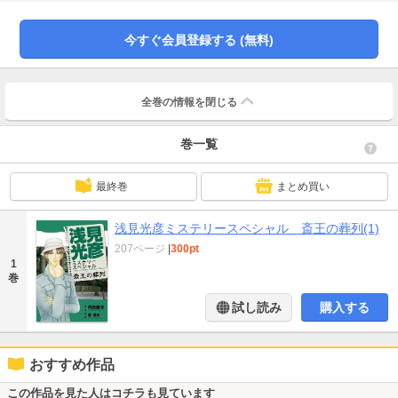
今すぐ会員登録する (無料)
全巻の情報を
閉じる
巻一覧
最終巻
まとめ買い
浅見光彦ミステリースペシャル 斎王の葬列(1)
207ページ
|
300pt
1
巻
試し読み
購入する
おすすめ作品
この作品を見た人はコチラも見ています