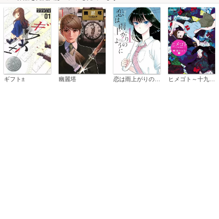
恋は雨上がりのように
ギフト±
幽麗塔
ヒメゴト～十九歳の制服～