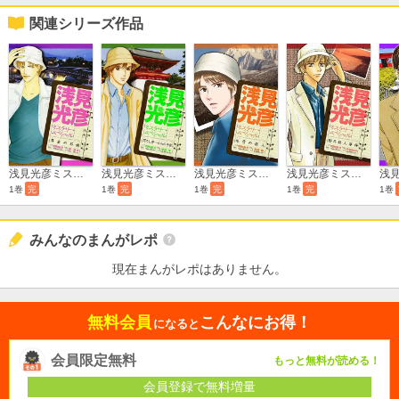
関連シリーズ作品
浅見光彦ミステリースペシャル 黄金の石橋
浅見光彦ミステリースペシャル 耳なし芳一からの手紙
浅見光彦ミステリースペシャル 氷雪の殺人
浅見光彦ミステリースペシャル 朝日殺人事件
1巻
完
1巻
完
1巻
完
1巻
完
1巻
みんなのまんがレポ
現在まんがレポはありません。
無料会員
こんなにお得！
になると
会員限定無料
もっと無料が読める！
会員登録で無料増量