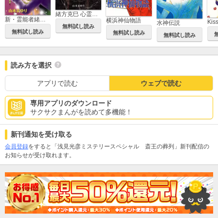
緒方克巳 心霊ファイル
新・霊能者緒方克巳シリーズ
横浜神仙物語
Ki
水神伝説
無料試し読み
無料試し読み
無料試し読み
無料試し読み
読み方を選択
アプリで読む
ウェブで読む
専用アプリのダウンロード
サクサクまんがを読めて多機能！
新刊通知を受け取る
会員登録
をすると「浅見光彦ミステリースペシャル 斎王の葬列」新刊配信の
お知らせが受け取れます。