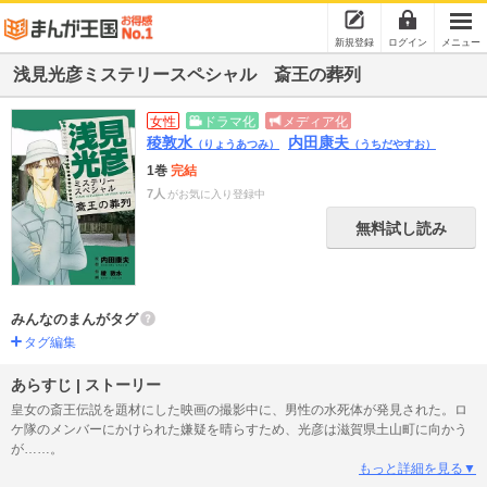
新規登録
ログイン
メニュー
浅見光彦ミステリースペシャル 斎王の葬列
女性
ドラマ化
メディア化
稜敦水
内田康夫
（りょうあつみ）
（うちだやすお）
1巻
完結
7人
がお気に入り登録中
無料試し読み
みんなのまんがタグ
タグ編集
あらすじ | ストーリー
皇女の斎王伝説を題材にした映画の撮影中に、男性の水死体が発見された。ロ
ケ隊のメンバーにかけられた嫌疑を晴らすため、光彦は滋賀県土山町に向かう
が……。
もっと詳細を見る▼