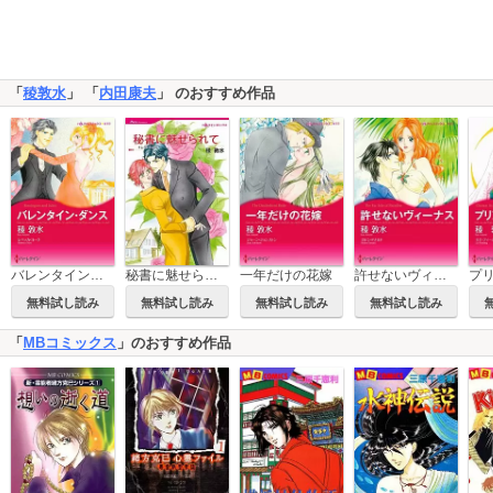
「
稜敦水
」 「
内田康夫
」 のおすすめ作品
バレンタイン・ダンス
秘書に魅せられて
一年だけの花嫁
許せないヴィーナス
無料試し読み
無料試し読み
無料試し読み
無料試し読み
「
MBコミックス
」のおすすめ作品