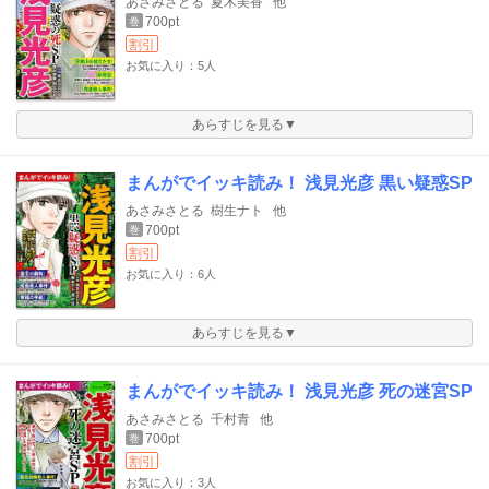
あさみさとる
夏木美香
他
700pt
巻
割引
お気に入り：5人
あらすじを見る▼
まんがでイッキ読み！ 浅見光彦 黒い疑惑SP
あさみさとる
樹生ナト
他
700pt
巻
割引
お気に入り：6人
あらすじを見る▼
まんがでイッキ読み！ 浅見光彦 死の迷宮SP
あさみさとる
千村青
他
700pt
巻
割引
お気に入り：3人