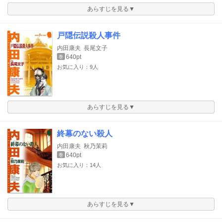
あらすじを見る▼
戸隠伝説殺人事件
内田康夫
長尾文子
640pt
巻
お気に入り：9人
あらすじを見る▼
終幕のない殺人
内田康夫
秋乃茉莉
640pt
巻
お気に入り：14人
あらすじを見る▼