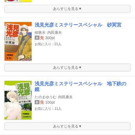
あらすじを見る▼
浅見光彦ミステリースペシャル 砂冥宮
稜敦水
内田康夫
完
300pt
巻
お気に入り：21人
あらすじを見る▼
浅見光彦ミステリースペシャル 地下鉄の
鏡
たのまゆうむ
内田康夫
完
100pt
巻
お気に入り：11人
あらすじを見る▼