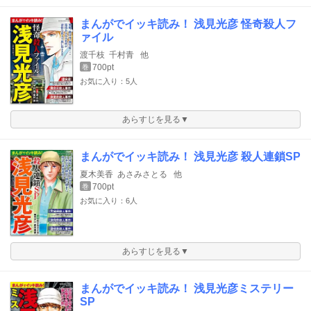
まんがでイッキ読み！ 浅見光彦 怪奇殺人フ
ァイル
渡千枝
千村青
他
700pt
巻
お気に入り：5人
あらすじを見る▼
まんがでイッキ読み！ 浅見光彦 殺人連鎖SP
夏木美香
あさみさとる
他
700pt
巻
お気に入り：6人
あらすじを見る▼
まんがでイッキ読み！ 浅見光彦ミステリー
SP