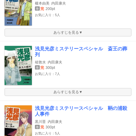
榎本由美
内田康夫
完
200pt
巻
お気に入り：5人
あらすじを見る▼
浅見光彦ミステリースペシャル 斎王の葬
列
稜敦水
内田康夫
完
300pt
巻
お気に入り：7人
あらすじを見る▼
浅見光彦ミステリースペシャル 鞆の浦殺
人事件
黒川晋
内田康夫
完
300pt
巻
お気に入り：5人