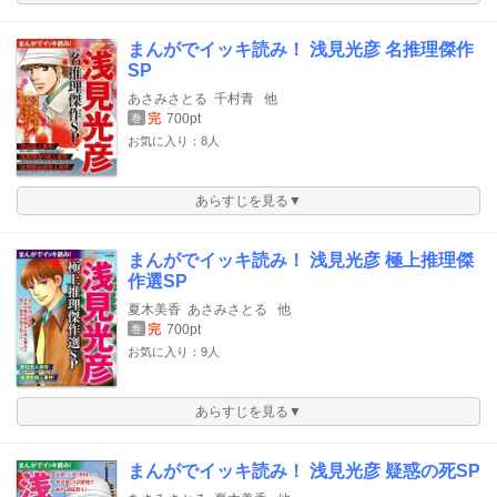
まんがでイッキ読み！ 浅見光彦 名推理傑作
SP
あさみさとる
千村青
他
完
700pt
巻
お気に入り：8人
あらすじを見る▼
まんがでイッキ読み！ 浅見光彦 極上推理傑
作選SP
夏木美香
あさみさとる
他
完
700pt
巻
お気に入り：9人
あらすじを見る▼
まんがでイッキ読み！ 浅見光彦 疑惑の死SP