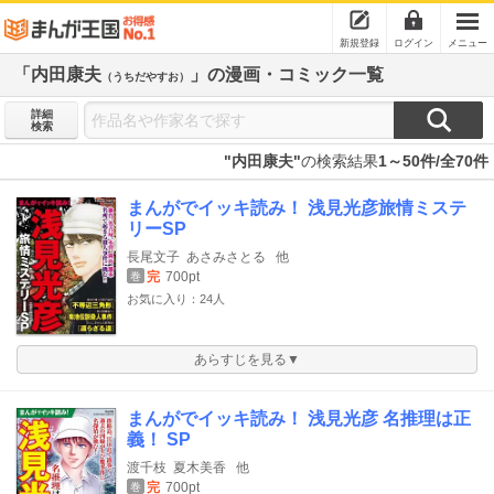
新規登録
ログイン
メニュー
「内田康夫
」の漫画・コミック一覧
（うちだやすお）
詳細
検索
"内田康夫"
の検索結果
1～50件/全70件
まんがでイッキ読み！ 浅見光彦旅情ミステ
リーSP
長尾文子
あさみさとる
他
完
700pt
巻
お気に入り：24人
あらすじを見る▼
まんがでイッキ読み！ 浅見光彦 名推理は正
義！ SP
渡千枝
夏木美香
他
完
700pt
巻