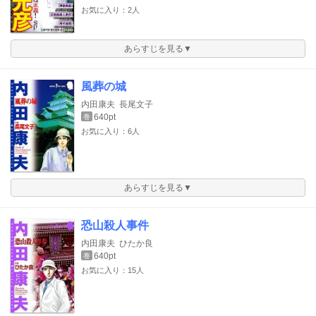
お気に入り：2人
あらすじを見る▼
風葬の城
内田康夫
長尾文子
640pt
巻
お気に入り：6人
あらすじを見る▼
恐山殺人事件
内田康夫
ひたか良
640pt
巻
お気に入り：15人