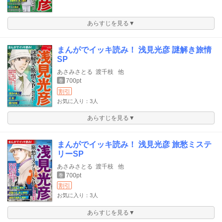
あらすじを見る▼
まんがでイッキ読み！ 浅見光彦 謎解き旅情
SP
あさみさとる
渡千枝
他
700pt
巻
割引
お気に入り：3人
あらすじを見る▼
まんがでイッキ読み！ 浅見光彦 旅愁ミステ
リーSP
あさみさとる
渡千枝
他
700pt
巻
割引
お気に入り：3人
あらすじを見る▼