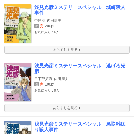
浅見光彦ミステリースペシャル 城崎殺人
事件
中邑冴
内田康夫
完
200pt
巻
お気に入り：6人
あらすじを見る▼
浅見光彦ミステリースペシャル 逃げろ光
彦
日下部拓海
内田康夫
完
100pt
巻
お気に入り：9人
あらすじを見る▼
浅見光彦ミステリースペシャル 鳥取雛送
り殺人事件