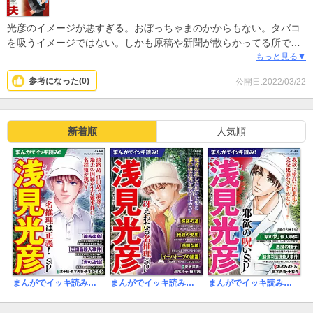
光彦のイメージが悪すぎる。おぼっちゃまのかからもない。タバコ
を吸うイメージではない。しかも原稿や新聞が散らかってる所で吸
ったり、親戚の子に暴言を吐いたり。他のキャラも倉庫で火のつい
もっと見る▼
たタバコをポイしたり。漫画家はタバコが演出の一つと思ってる大
参考になった(
0
)
公開日:2022/03/22
昔な考え方。見ていて不快。
新着順
人気順
まんがでイッキ読み！ 浅見光彦 名推理は正義！ SP
まんがでイッキ読み！ 浅見光彦 冴えわたる名推理SP
まんがでイッキ読み！ 浅見光彦 邪欲の呪いSP