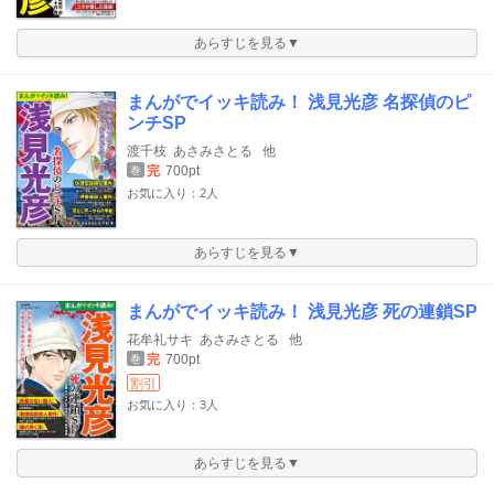
あらすじを見る▼
まんがでイッキ読み！ 浅見光彦 名探偵のピ
ンチSP
渡千枝
あさみさとる
他
完
700pt
巻
お気に入り：2人
あらすじを見る▼
まんがでイッキ読み！ 浅見光彦 死の連鎖SP
花牟礼サキ
あさみさとる
他
完
700pt
巻
割引
お気に入り：3人
あらすじを見る▼