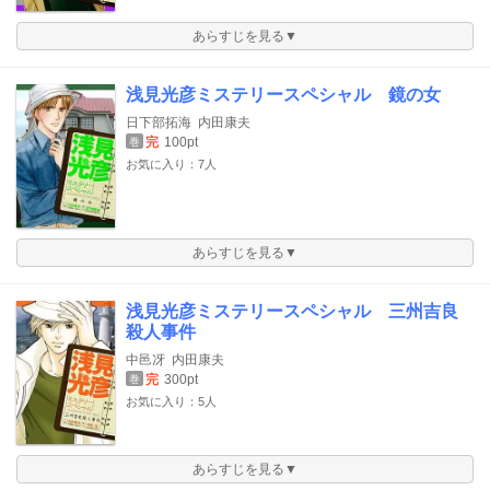
あらすじを見る▼
浅見光彦ミステリースペシャル 鏡の女
日下部拓海
内田康夫
完
100pt
巻
お気に入り：7人
あらすじを見る▼
浅見光彦ミステリースペシャル 三州吉良
殺人事件
中邑冴
内田康夫
完
300pt
巻
お気に入り：5人
あらすじを見る▼