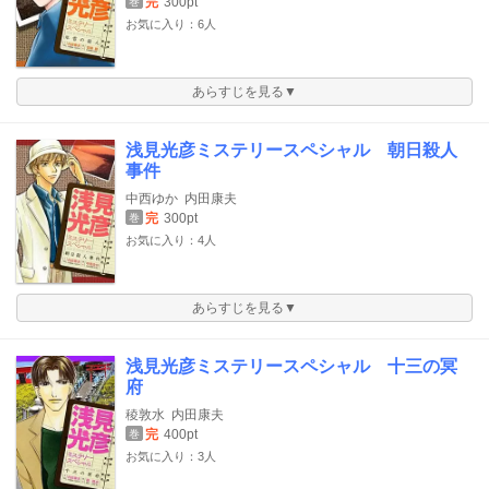
完
300pt
巻
お気に入り：6人
あらすじを見る▼
浅見光彦ミステリースペシャル 朝日殺人
事件
中西ゆか
内田康夫
完
300pt
巻
お気に入り：4人
あらすじを見る▼
浅見光彦ミステリースペシャル 十三の冥
府
稜敦水
内田康夫
完
400pt
巻
お気に入り：3人