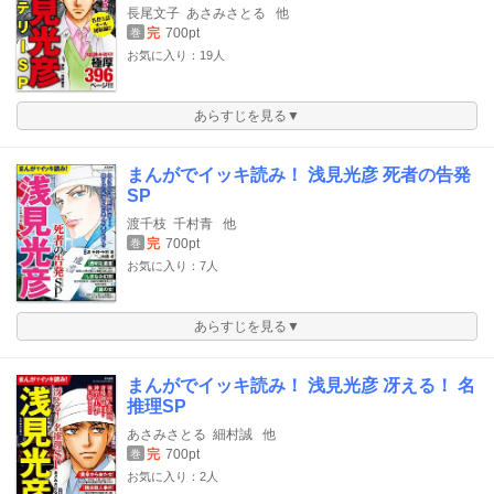
長尾文子
あさみさとる
他
完
700pt
巻
お気に入り：19人
あらすじを見る▼
まんがでイッキ読み！ 浅見光彦 死者の告発
SP
渡千枝
千村青
他
完
700pt
巻
お気に入り：7人
あらすじを見る▼
まんがでイッキ読み！ 浅見光彦 冴える！ 名
推理SP
あさみさとる
細村誠
他
完
700pt
巻
お気に入り：2人