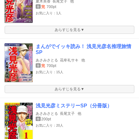
夏木美香
長尾文子
他
完
700pt
巻
お気に入り：1人
あらすじを見る▼
まんがでイッキ読み！ 浅見光彦名推理旅情
SP
あさみさとる
花牟礼サキ
他
完
700pt
巻
お気に入り：15人
あらすじを見る▼
浅見光彦ミステリーSP（分冊版）
あさみさとる
長尾文子
他
200pt
巻
お気に入り：20人