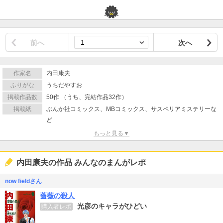
前へ
次へ
作家名
内田康夫
ふりがな
うちだやすお
掲載作品数
50作 （うち、完結作品32作）
掲載紙
ぶんか社コミックス、MBコミックス、サスペリアミステリーな
ど
もっと見る▼
内田康夫の作品 みんなのまんがレポ
now fieldさん
薔薇の殺人
光彦のキャラがひどい
購入者レポ