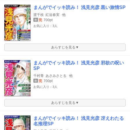
まんがでイッキ読み！ 浅見光彦 黒い旅情SP
渡千枝
紅迫春実
他
完
700pt
巻
お気に入り：3人
あらすじを見る▼
まんがでイッキ読み！ 浅見光彦 邪欲の呪い
SP
千村青
あさみさとる
他
完
700pt
巻
お気に入り：3人
あらすじを見る▼
まんがでイッキ読み！ 浅見光彦 冴えわたる
名推理SP