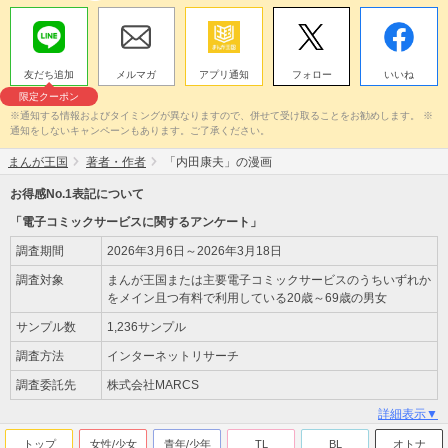
友だち追加
メルマガ
アプリ通知
フォロー
いいね
限定クーポン
※通知する情報およびタイミングが異なりますので、併せて受け取ることをお勧めします。 ※
通知をしないキャンペーンもあります。ご了承ください。
まんが王国
著者・作者
「内田康夫」の漫画
お得感No.1表記について
「電子コミックサービスに関するアンケート」
調査期間
2026年3月6日～2026年3月18日
調査対象
まんが王国または主要電子コミックサービスのうちいずれか
をメイン且つ有料で利用している20歳～69歳の男女
サンプル数
1,236サンプル
調査方法
インターネットリサーチ
調査委託先
株式会社MARCS
詳細表示▼
トップ
女性/少女
青年/少年
TL
BL
オトナ