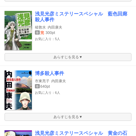
浅見光彦ミステリースペシャル 藍色回廊
殺人事件
稜敦水
内田康夫
完
300pt
巻
お気に入り：5人
あらすじを見る▼
博多殺人事件
市東亮子
内田康夫
640pt
巻
お気に入り：6人
あらすじを見る▼
浅見光彦ミステリースペシャル 黄金の石