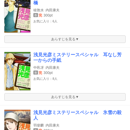
橋
稜敦水
内田康夫
完
300pt
巻
お気に入り：6人
あらすじを見る▼
浅見光彦ミステリースペシャル 耳なし芳
一からの手紙
中邑冴
内田康夫
完
300pt
巻
お気に入り：8人
あらすじを見る▼
浅見光彦ミステリースペシャル 氷雪の殺
人
羽柴麟
内田康夫