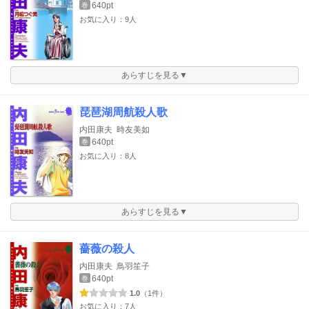
640pt
巻
お気に入り：9人
あらすじを見る▼
琵琶湖周航殺人歌
内田康夫
時友美如
640pt
巻
お気に入り：8人
あらすじを見る▼
薔薇の殺人
内田康夫
鳥羽笙子
640pt
巻
1.0
（1件）
お気に入り：7人