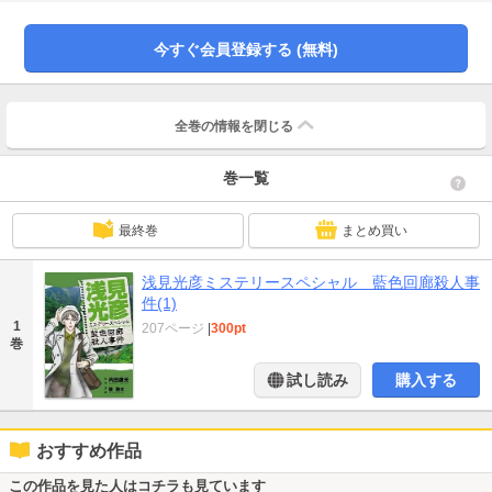
今すぐ会員登録する (無料)
全巻の情報を
閉じる
巻一覧
最終巻
まとめ買い
浅見光彦ミステリースペシャル 藍色回廊殺人事
件(1)
1
207ページ
|
300pt
巻
試し読み
購入する
おすすめ作品
この作品を見た人はコチラも見ています