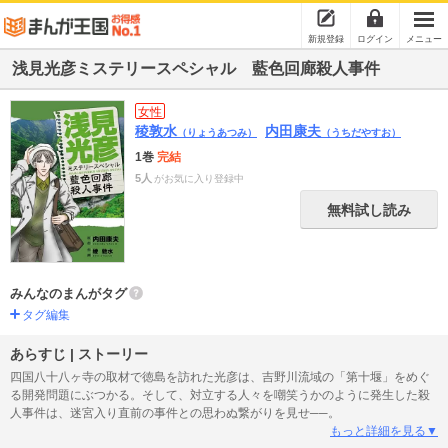
新規登録
ログイン
メニュー
浅見光彦ミステリースペシャル 藍色回廊殺人事件
女性
稜敦水
内田康夫
（りょうあつみ）
（うちだやすお）
1巻
完結
5人
がお気に入り登録中
無料試し読み
みんなのまんがタグ
タグ編集
あらすじ | ストーリー
四国八十八ヶ寺の取材で徳島を訪れた光彦は、吉野川流域の「第十堰」をめぐ
る開発問題にぶつかる。そして、対立する人々を嘲笑うかのように発生した殺
人事件は、迷宮入り直前の事件との思わぬ繋がりを見せ──。
もっと詳細を見る▼