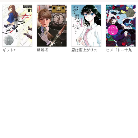
恋は雨上がりのように
ギフト±
幽麗塔
ヒメゴト～十九歳の制服～