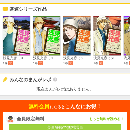
関連シリーズ作品
浅見光彦ミステリースペシャル 黄金の石橋
浅見光彦ミステリースペシャル 耳なし芳一からの手紙
浅見光彦ミステリースペシャル 氷雪の殺人
浅見光彦ミステリースペシャル 朝日殺人事件
1巻
完
1巻
完
1巻
完
1巻
完
1巻
みんなのまんがレポ
現在まんがレポはありません。
無料会員
こんなにお得！
になると
会員限定無料
もっと無料が読める！
会員登録で無料増量