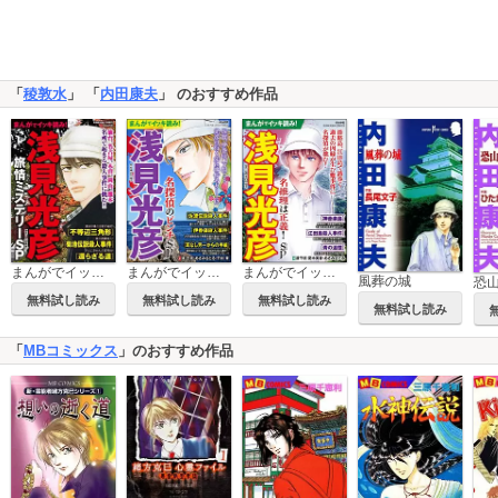
「
稜敦水
」 「
内田康夫
」 のおすすめ作品
まんがでイッキ読み！ 浅見光彦旅情ミステリーSP
まんがでイッキ読み！ 浅見光彦 名探偵のピンチSP
まんがでイッキ読み！ 浅見光彦 名推理は正義！ SP
風葬の城
恐
無料試し読み
無料試し読み
無料試し読み
無料試し読み
「
MBコミックス
」のおすすめ作品