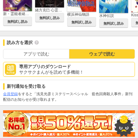
緒方克巳 心霊ファイル
新・霊能者緒方克巳シリーズ
横浜神仙物語
Ki
水神伝説
無料試し読み
無料試し読み
無料試し読み
無料試し読み
読み方を選択
アプリで読む
ウェブで読む
専用アプリのダウンロード
サクサクまんがを読めて多機能！
新刊通知を受け取る
会員登録
をすると「浅見光彦ミステリースペシャル 藍色回廊殺人事件」新刊
配信のお知らせが受け取れます。