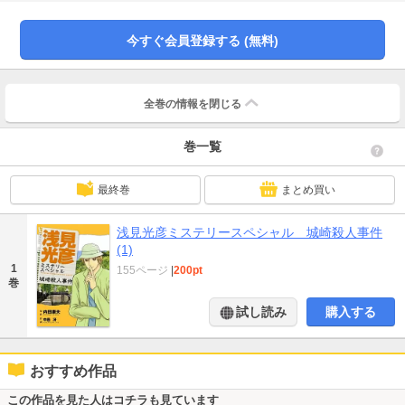
今すぐ会員登録する (無料)
全巻の情報を
閉じる
巻一覧
最終巻
まとめ買い
浅見光彦ミステリースペシャル 城崎殺人事件
(1)
1
155ページ
|
200pt
巻
試し読み
購入する
おすすめ作品
この作品を見た人はコチラも見ています