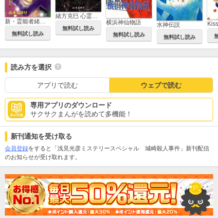
緒方克巳 心霊ファイル
新・霊能者緒方克巳シリーズ
横浜神仙物語
Ki
水神伝説
無料試し読み
無料試し読み
無料試し読み
無料試し読み
読み方を選択
アプリで読む
ウェブで読む
専用アプリのダウンロード
サクサクまんがを読めて多機能！
新刊通知を受け取る
会員登録
をすると「浅見光彦ミステリースペシャル 城崎殺人事件」新刊配信
のお知らせが受け取れます。