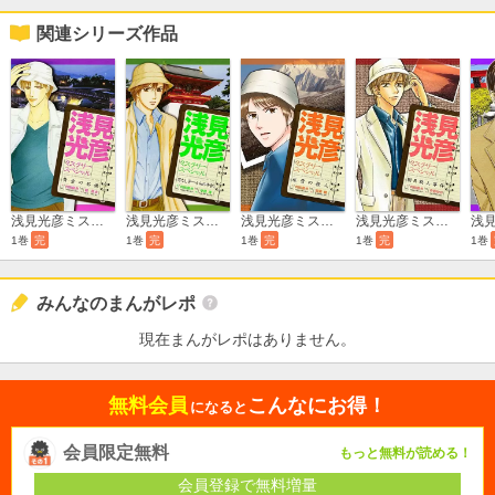
関連シリーズ作品
浅見光彦ミステリースペシャル 黄金の石橋
浅見光彦ミステリースペシャル 耳なし芳一からの手紙
浅見光彦ミステリースペシャル 氷雪の殺人
浅見光彦ミステリースペシャル 朝日殺人事件
1巻
完
1巻
完
1巻
完
1巻
完
1巻
みんなのまんがレポ
現在まんがレポはありません。
無料会員
こんなにお得！
になると
会員限定無料
もっと無料が読める！
会員登録で無料増量