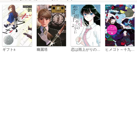
恋は雨上がりのように
ギフト±
幽麗塔
ヒメゴト～十九歳の制服～