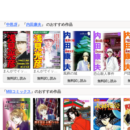
「
中邑冴
」 「
内田康夫
」 のおすすめ作品
まんがでイッキ読み！ 浅見光彦旅情ミステリーSP
まんがでイッキ読み！ 浅見光彦 名推理は正義！ SP
風葬の城
恐山殺人事件
無料試し読み
無料試し読み
無料試し読み
無料試し読み
「
MBコミックス
」のおすすめ作品