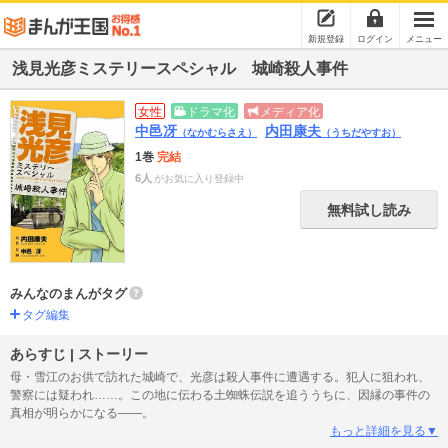
新規登録
ログイン
メニュー
浅見光彦ミステリースペシャル 城崎殺人事件
女性
ドラマ化
メディア化
中邑冴
内田康夫
（なかむらさえ）
（うちだやすお）
1巻
完結
6人
がお気に入り登録中
無料試し読み
みんなのまんがタグ
タグ編集
あらすじ | ストーリー
母・雪江のお供で訪れた城崎で、光彦は殺人事件に遭遇する。犯人に狙われ、
警察には疑われ……。この地に伝わる土蜘蛛伝説を追ううちに、因縁の事件の
真相が明らかになる――。
もっと詳細を見る▼