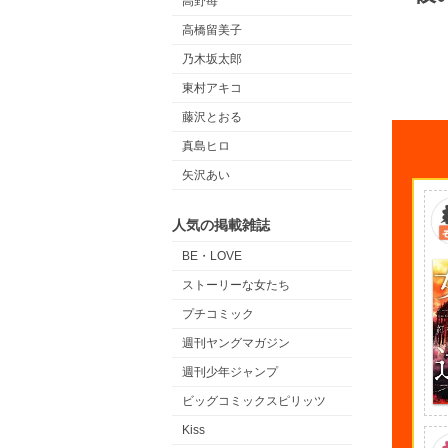
高野苺
高橋留美子
乃木坂太郎
東村アキコ
藤沢とおる
真島ヒロ
矢沢あい
人気の掲載雑誌
BE・LOVE
ストーリーな女たち
プチコミック
週刊ヤングマガジン
週刊少年ジャンプ
ビッグコミックスピリッツ
Kiss