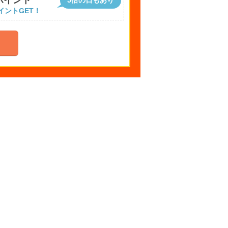
5倍の日もあり
イントGET！