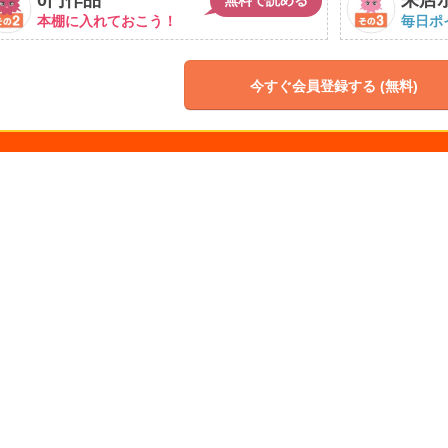
無料で読める
本棚に入れておこう！
毎日ポ
今すぐ会員登録する (無料)