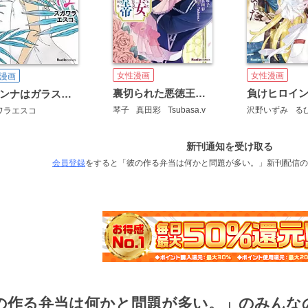
女性漫画
女性漫画
漫画
裏切られた悪徳王女、幼女になって冷血皇帝に拾われる
マドンナはガラスケースの中
琴子
真田彩
Tsubasa.v
沢野いずみ
る
ワラエスコ
新刊通知を受け取る
会員登録
をすると「彼の作る弁当は何かと問題が多い。」新刊配信の
の作る弁当は何かと問題が多い。」のみんな