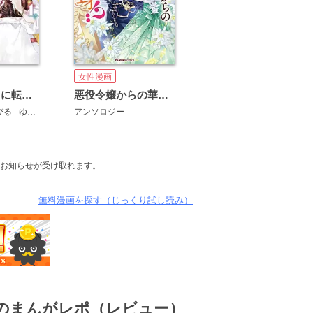
女性漫画
負けヒロインに転生したら聖女になりました
悪役令嬢からの華麗なる転身！？ 愛されヒロインアンソロジーコミック
びる
ゆき哉
アンソロジー
お知らせが受け取れます。
無料漫画を探す（じっくり試し読み）
のまんがレポ（レビュー）