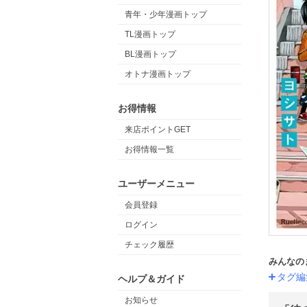
青年・少年漫画トップ
TL漫画トップ
BL漫画トップ
オトナ漫画トップ
お得情報
来店ポイントGET
お得情報一覧
ユーザーメニュー
会員登録
ログイン
チェック履歴
みんなの
タグ編
ヘルプ＆ガイド
お知らせ