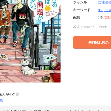
ジャンル
女性漫
キーワード
(BL)コ
配信
1巻
完
27人
がお気に入り登録中
無料試し読み
まんがタグ
集