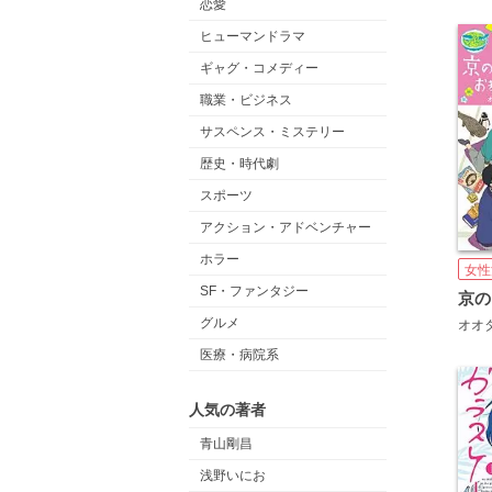
恋愛
ヒューマンドラマ
ギャグ・コメディー
職業・ビジネス
サスペンス・ミステリー
歴史・時代劇
スポーツ
アクション・アドベンチャー
ホラー
女性
SF・ファンタジー
グルメ
オオ
医療・病院系
人気の著者
青山剛昌
浅野いにお