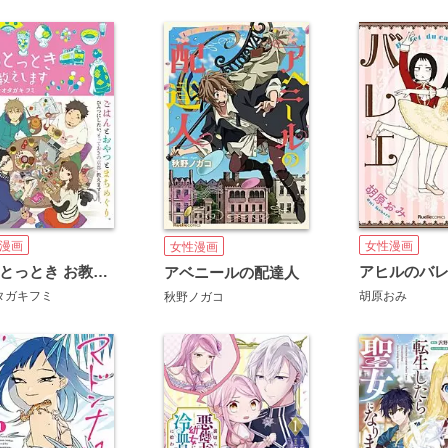
漫画
女性漫画
女性漫画
京のとっとき お教えします
アヒルのバ
アベニールの配達人
タガキフミ
胡原おみ
秋野ノガコ