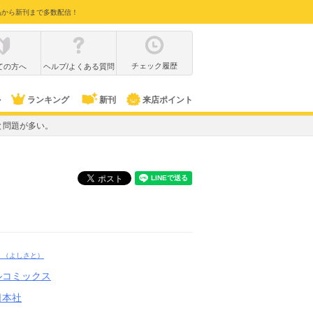
品から新刊まで多数配信！
チェック履歴
ての方へ
ヘルプ/よくある質問
ル
ランキング
新刊
来店ポイント
と問題が多い。
ト
（よしさと）
ルコミックス
日本社