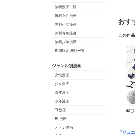
無料漫画一覧
無料女性漫画
おす
無料少女漫画
無料青年漫画
この作品
無料少年漫画
期間限定 無料一覧
ジャンル別漫画
女性漫画
少女漫画
青年漫画
少年漫画
TL漫画
ギフ
BL漫画
オトナ漫画
「
リュエ