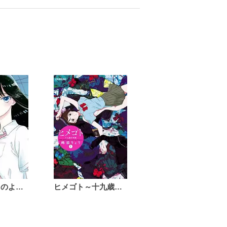
恋は雨上がりのように
ヒメゴト～十九歳の制服～