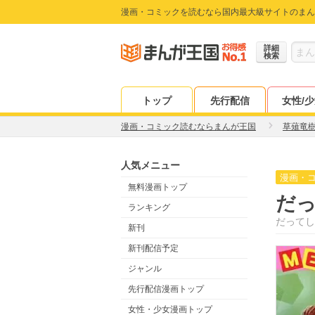
漫画・コミックを読むなら国内最大級サイトのまん
詳細
検索
トップ
先行配信
女性/
漫画・コミック読むならまんが王国
草薙竜
人気メニュー
漫画・
無料漫画トップ
だ
ランキング
だってし
新刊
新刊配信予定
ジャンル
先行配信漫画トップ
女性・少女漫画トップ