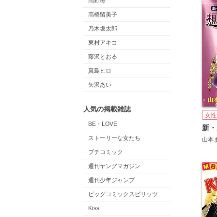
高野苺
高橋留美子
乃木坂太郎
東村アキコ
藤沢とおる
真島ヒロ
矢沢あい
人気の掲載雑誌
女性
BE・LOVE
ストーリーな女たち
山本
プチコミック
週刊ヤングマガジン
週刊少年ジャンプ
ビッグコミックスピリッツ
Kiss