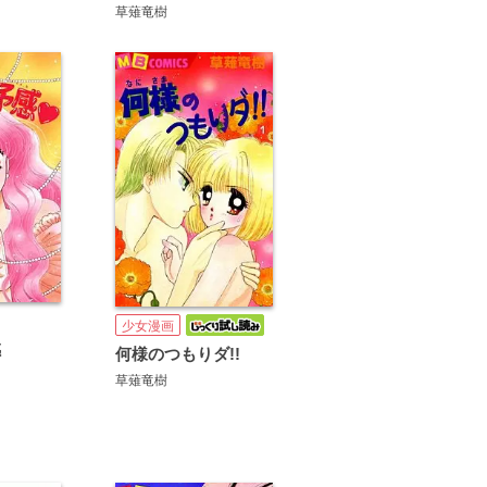
草薙竜樹
少女漫画
感
何様のつもりダ!!
草薙竜樹