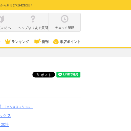
品から新刊まで多数配信！
チェック履歴
ての方へ
ヘルプ/よくある質問
ル
ランキング
新刊
来店ポイント
樹
（くさなぎりゅうじゅ）
ックス
日本社