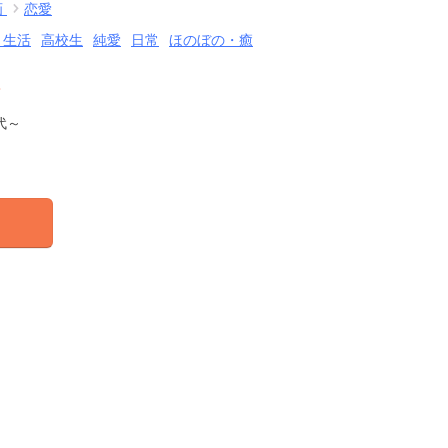
画
恋愛
・生活
高校生
純愛
日常
ほのぼの・癒
結
代～