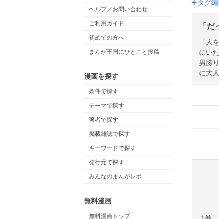
タグ編
ヘルプ／お問い合わせ
ご利用ガイド
「だ
初めての方へ
「人
にい
まんが王国にひとこと投稿
男勝
に大人
漫画を探す
条件で探す
テーマで探す
著者で探す
掲載雑誌で探す
キーワードで探す
発行元で探す
みんなのまんがレポ
無料漫画
無料漫画トップ
1巻