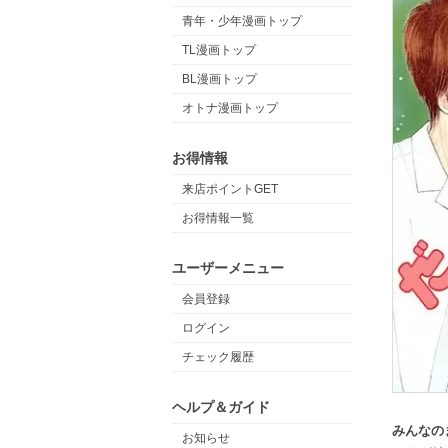
青年・少年漫画トップ
TL漫画トップ
BL漫画トップ
オトナ漫画トップ
お得情報
来店ポイントGET
お得情報一覧
ユーザーメニュー
会員登録
ログイン
チェック履歴
ヘルプ＆ガイド
みんなの
お知らせ