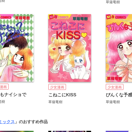
竜樹
草薙竜樹
漫画
少女漫画
少女漫画
もナイショで
こねこにKISS
ぴんくな予
竜樹
草薙竜樹
草薙竜樹
ミックス
」のおすすめ作品