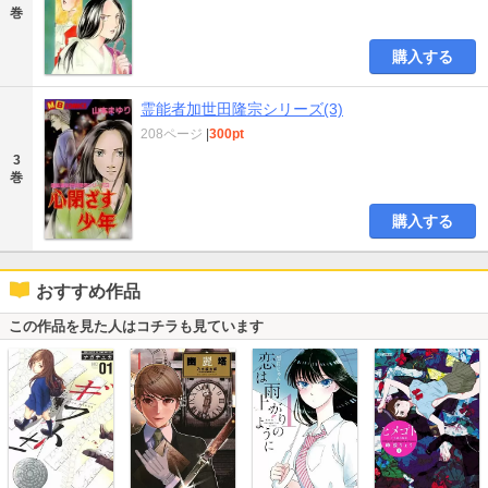
巻
購入する
霊能者加世田隆宗シリーズ(3)
208ページ
|
300pt
3
巻
購入する
おすすめ作品
この作品を見た人はコチラも見ています