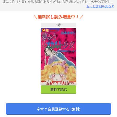
彼に女性（と霊）を見る目がありすぎるから!? 惚れられても…水子や怨霊付き
の素行不良者ばかり。惚れた相手には…その子の幸せを願って霊能力を使い、
もっと詳細を見る▼
バケモノ扱いされる。類希なる霊能力の持ち主・加世田隆宗、その恋が実る日
は来るのだろうか…!? 心霊“嫁探し”サスペンス・コメディ！
＼無料試し読み増量中！／
1巻
無料で読む
今すぐ会員登録する (無料)