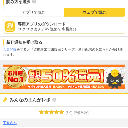
読み方を選択
アプリで読む
ウェブで読む
専用アプリのダウンロード
サクサクまんがを読めて多機能！
新刊通知を受け取る
会員登録
をすると「霊能者加世田隆宗シリーズ」新刊配信のお知らせが受け取
れます。
みんなのまんがレポ
(
5.0
)
評価数
2
件
丁香さん