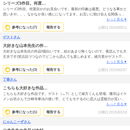
シリーズ3作目。何度…
シリーズ3作目。何度目かのお見合いです。最初の印象は最悪。どうなる事かと
思いきや。。。なかなか良い感じになってます。お互いに助け合える関係って
本当に良いなぁって思います。これが加世田隆宗シリーズ最後かと思うと残念
もっと見る▼
です。まぁ彼。緒方克巳シリーズにも出てきますが(楽)
参考になった(
7
)
報告する
公開日:
2015/05/11
ゲストさん
大好きな山本先生の作…
大好きな山本先生の作品!!面白いです。絵があまり怖くないので、夜読んでも大
丈夫です(笑)1話づつなのでどこから読んでも楽しめます。緒方君がゲスト!?で
出ていたので更に楽しめました。読み進めていきたいと思います。
もっと見る▼
参考になった(
3
)
報告する
公開日:
2015/02/27
丁香さん
こちらも大好きな作品…
こちらも大好きな作品です。ゲスト（←?）として緒方くんも登場。隆宗はイケ
メンお坊さんで少林寺拳法の使い手。とてもモテるのに恋人は霊能力が災いし
て未だゼロ。緒方くんの才能を一発で見抜きます。緒方くん方は…変質者扱い
もっと見る▼
してますが(汗)隆宗は最期に予言します
参考になった(
1
)
報告する
公開日:
2015/02/19
にゃんこーずさん