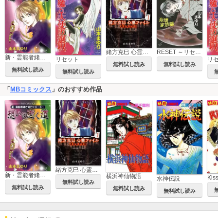
緒方克巳 心霊ファイル
RESET ～リセット new 崩壊家族編～
新・霊能者緒方克巳シリーズ
リセット
無料試し読み
無料試し読み
無料試し読み
無料試し読み
「
MBコミックス
」のおすすめ作品
緒方克巳 心霊ファイル
新・霊能者緒方克巳シリーズ
横浜神仙物語
Ki
水神伝説
無料試し読み
無料試し読み
無料試し読み
無料試し読み