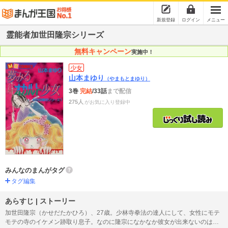
新規登録
ログイン
メニュー
霊能者加世田隆宗シリーズ
無料キャンペーン
実施中！
少女
山本まゆり
（やまもとまゆり）
3巻
完結
/33話
まで配信
275人
がお気に入り登録中
みんなのまんがタグ
タグ編集
あらすじ | ストーリー
加世田隆宗（かせだたかひろ）、27歳。少林寺拳法の達人にして、女性にモテ
モテの寺のイケメン跡取り息子。なのに隆宗になかなか彼女が出来ないのは…