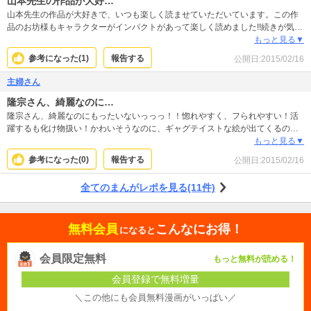
山本先生の作品が大好…
山本先生の作品が大好きで、いつも楽しく読ませていただいています。この作
品のお坊様もキャラクターがインパクトがあって楽しく読めました!!続きが気に
なります♪
もっと見る▼
参考になった(
1
)
報告する
公開日:
2015/02/16
主婦さん
隆宗さん、綺麗なのに…
隆宗さん、綺麗なのにもったいないっっっ！！惚れやすく、フられやすい！活
躍するも化け物扱い！かわいそうなのに、ギャグテイストな絵が出てくるので
笑えます。普段の綺麗な顔と、崩れた顔のギャップがまた素晴らしい！
もっと見る▼
参考になった(
0
)
報告する
公開日:
2015/02/16
全てのまんがレポを見る(11件)
無料会員
こんなにお得！
になると
会員限定無料
もっと無料が読める！
会員登録で無料増量
＼この他にも会員無料漫画がいっぱい／