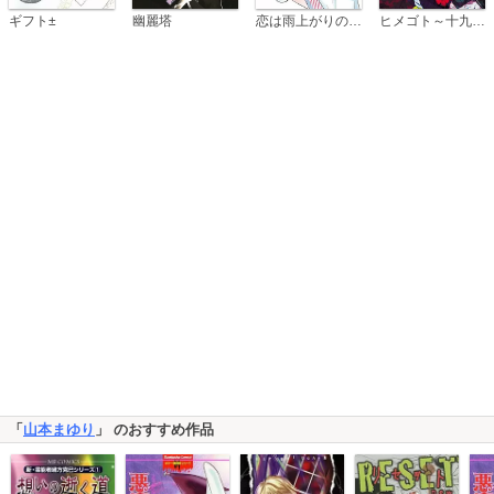
恋は雨上がりのように
ギフト±
幽麗塔
ヒメゴト～十九歳の制服～
「
山本まゆり
」 のおすすめ作品