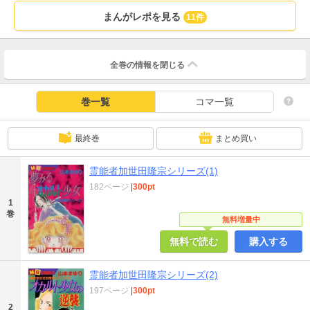
まんがレポを見る
11件
全巻の情報を
閉じる
巻一覧
コマ一覧
最終巻
まとめ買い
霊能者加世田隆宗シリーズ(1)
182ページ
|
300pt
1
巻
無料増量中
無料で読む
購入する
霊能者加世田隆宗シリーズ(2)
197ページ
|
300pt
2