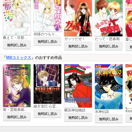
何様のつもりダ!! SWEET新婚編
教えて・旦那サマ【電子単行本】
ガッツだぜ！
だって・思春期
無料試し読み
無料試し読み
無料試し読み
無料試し読み
「
MBコミックス
」のおすすめ作品
緒方克巳 心霊ファイル
新・霊能者緒方克巳シリーズ
横浜神仙物語
Ki
水神伝説
無料試し読み
無料試し読み
無料試し読み
無料試し読み