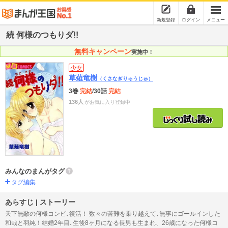
新規登録
ログイン
メニュー
続 何様のつもりダ!!
無料キャンペーン
実施中！
少女
草薙竜樹
（くさなぎりゅうじゅ）
3巻
完結
/30話
完結
136人
がお気に入り登録中
みんなのまんがタグ
タグ編集
あらすじ | ストーリー
天下無敵の何様コンビ､復活！ 数々の苦難を乗り越えて､無事にゴールインした
和哉と羽純！結婚2年目､生後8ヶ月になる長男も生まれ、26歳になった何様コ