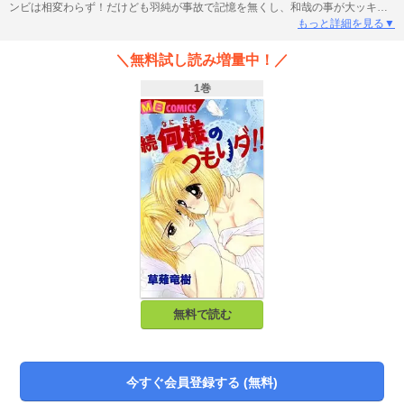
ンビは相変わらず！だけども羽純が事故で記憶を無くし、和哉の事が大ッキラ
イだった頃の16歳の羽純に戻っちゃった…!? ドキドキの表題作他、｢何様｣化す
もっと詳細を見る▼
る前の和哉の中学生時代の純な初恋を描いた『もうひとつの翼』や､何様カップ
ルの結婚前秘話を描いた短編など、何様な感じで収録！
＼無料試し読み増量中！／
1巻
無料で読む
今すぐ会員登録する (無料)