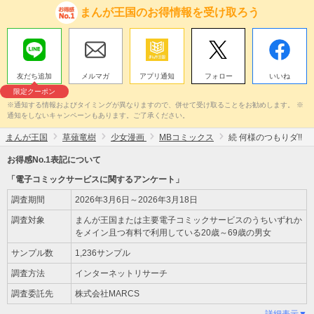
まんが王国のお得情報を受け取ろう
友だち追加
メルマガ
アプリ通知
フォロー
いいね
限定クーポン
※通知する情報およびタイミングが異なりますので、併せて受け取ることをお勧めします。 ※
通知をしないキャンペーンもあります。ご了承ください。
まんが王国
草薙竜樹
少女漫画
MBコミックス
続 何様のつもりダ!!
お得感No.1表記について
「電子コミックサービスに関するアンケート」
調査期間
2026年3月6日～2026年3月18日
調査対象
まんが王国または主要電子コミックサービスのうちいずれか
をメイン且つ有料で利用している20歳～69歳の男女
サンプル数
1,236サンプル
調査方法
インターネットリサーチ
調査委託先
株式会社MARCS
詳細表示▼