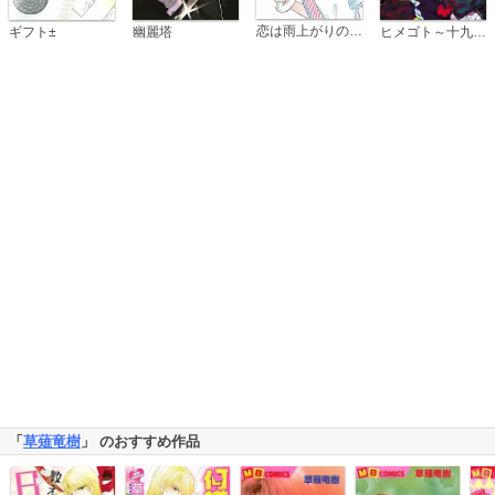
恋は雨上がりのように
ギフト±
幽麗塔
ヒメゴト～十九歳の制服～
「
草薙竜樹
」 のおすすめ作品