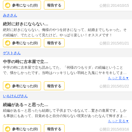
参考になった(
0
)
報告する
公開日:
2014/10/15
みささん
絶対に好きにならない…
絶対に好きにならない。俺様のやつを好きになって、結婚までしちゃった。そ
の続編が、でたとしって見たけど。やっぱり楽しい！オススメです！
参考になった(
0
)
報告する
公開日:
2015/01/21
ゲストさん
中学の時に古本屋で立…
中学の時に古本屋で立ち読みしてた、「何様のつもりダ」の続編ということ
で、懐かしかったです。当時はハッキリしない羽純と九鬼にヤキモキしてまし
たが、葛藤だったり直向きさに、ハラハラしながら読むことができました。ラ
もっと見る▼
ブラブだった二人に訪れる、羽純の記憶喪失という試練。赤ちゃんの寂しそう
参考になった(
0
)
報告する
公開日:
2015/01/22
な表情とか、悲しくなったり、嬉しくなったり。楽しませてくれる作品です。
いもけんぴさん
続編がある～と思った…
続編がある～と思ったら結婚して子供までいるなんて…驚きの進展です。しか
も事故にもあって、目覚めると自分の知らない現実があったなんて怖すぎま
す。
もっと見る▼
参考になった(
0
)
報告する
公開日:
2015/03/16