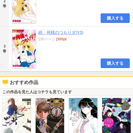
2
巻
購入する
続 何様のつもりダ!!(3)
190ページ
|
300pt
3
巻
購入する
おすすめ作品
この作品を見た人はコチラも見ています