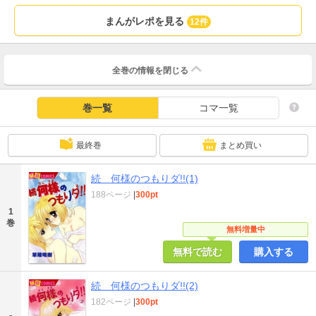
まんがレポを見る
12件
全巻の情報を
閉じる
巻一覧
コマ一覧
最終巻
まとめ買い
続 何様のつもりダ!!(1)
188ページ
|
300pt
1
巻
無料増量中
無料で読む
購入する
続 何様のつもりダ!!(2)
182ページ
|
300pt