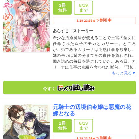
にします～辺境で自由を満喫中
3冊
8/19
なので、今さら真の聖女と言わ
無料
まで
れても知りません！～
割引中
8/19 23:59まで
あらすじ｜ストーリー
希少な治癒魔法が使えることで王宮の聖女に
任命された双子のモカとカリーナ。ところ
が、姉であるカリーナは突然仕事を放棄し、
妹のモカは姉の分までその責任を負わされ、
働き詰めの毎日を過ごしていた。ある日、カ
リーナに仕事の功績を奪われた挙句、「”姉の
スペア”は用済みだ」と、呪われた騎士団の団
もっと見る▼
長であるアレクシス・ヴェリキー辺境伯の元
へ嫁ぐことを強いられる。しかし、モカは
今すぐ
「こんなにつらい仕事から解放されるの
ね！」と新しい人生の幕開けに胸を弾ませ、
意気揚々と辺境伯領に向かうのだった。そん
元騎士の辺境伯令嬢は悪魔の花
な悪い噂の絶えない辺境の地でモカを待ち受
嫁となる
けていたのは、聖女を目の敵にし嫌う訳あり
な騎士団長・アレクシスで――…？”姉のスペ
2冊
8/19
ア”だと蔑まれた聖女が真の力を発揮し、呪わ
無料
まで
れた騎士団を癒して必要とされる、愛され聖
女のラブファンタジー！
割引中
8/19 23:59まで