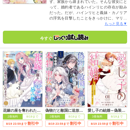
ず、家族から疎まれていた。そんな彼女にと
って、婚約者であるハインリヒの存在が励み
だった。だが、ハインリヒと義妹・カノリア
の浮気を目撃したことをきっかけに、マリー
シャは自分の前世が『黒聖女』だったことを
もっと見る▼
思い出す。今度の人生は自分のために生きる
ことを決め、逃げようとするマリーシャ。そ
今すぐ
んな彼女の前に苦しむセオドアが現れて…一
人で生きていきたいマリーシャと彼女を手に
入れたいセオドアの仮初の婚約者生活の行方
はー！？
花嫁の座を奪われた忌み姫は楽しい亡命生活はじめます！
偽物だと敵国に追放されましたが、どうやら本物の聖女は私のようです。
愛し子の結婚～偽装契約なのにエリート騎士様が甘すぎる～
2冊無料
8/19まで
2冊無料
8/19まで
3冊無料
8/19まで
割引中
割引中
割引中
8/19 23:59まで
8/19 23:59まで
8/19 23:59まで