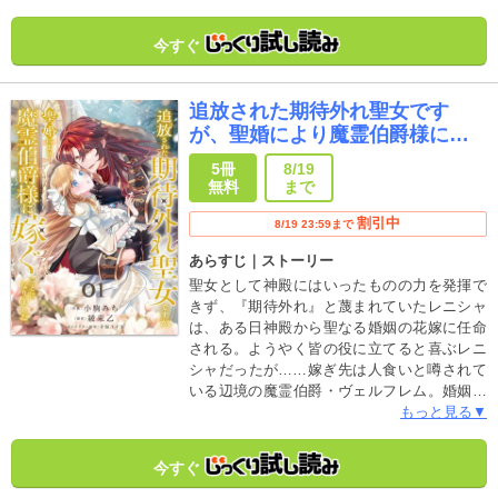
れなくなったリーゼロッテはこれ以上振り回
されたくないと婚約解消と家出を決意。そん
今すぐ
なリーゼロッテは家出先の魔道具店で正体不
明の青年・スノウと出会うが、彼はどこか意
地悪な幼馴染に似ていて―…？「なぁ リーゼ
追放された期待外れ聖女です
お前は僕から逃げられない運命なんだよ」幼
が、聖婚により魔霊伯爵様に嫁
馴染から逃げたい不遇令嬢と初恋を拗らせた
ぐことになりました
執着令息の愛が重いすれ違いラブロマンス
5冊
8/19
無料
まで
割引中
8/19 23:59まで
あらすじ｜ストーリー
聖女として神殿にはいったものの力を発揮で
きず、『期待外れ』と蔑まれていたレニシャ
は、ある日神殿から聖なる婚姻の花嫁に任命
される。ようやく皆の役に立てると喜ぶレニ
シャだったが……嫁ぎ先は人食いと噂されて
いる辺境の魔霊伯爵・ヴェルフレム。婚姻の
目的はヴェルフレムの力を封印するための生
もっと見る▼
贄だった。故郷ののため、そして聖女として
役に立つため、花嫁としての役目を果たそう
今すぐ
とするレニシャにヴェルフレムは『聖婚』を
拒否してきてーー！？純真無垢なお人好し聖