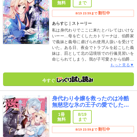
無料
まで
割引中
8/19 23:59まで
あらすじ｜ストーリー
私は身代わりでここに来たとバレてはいけな
いーー…母を亡くしたカトリーナは、伯爵家
で義妹と義母に虐げられ使用人扱いを受けて
いた。ある日、夜会でトラブルを起こした義
妹は、罰として北の辺境領での行儀見習いを
命じられてしまう。我が子可愛さから伯爵家
は身代わりにカトリーナを差し出し、理不尽
もっと見る▼
にも辺境領を治める呪われた王子のもとへ向
かうことに…震えながら辺境領に辿り着いた
今すぐ
カトリーナだったが、冷酷無慈悲だと聞いて
いた王子から思いも寄らぬ好待遇を受けてー
ー？純粋無垢な身代わりの令嬢が、氷の王子
身代わり令嬢を救ったのは冷酷
と愛を育むラブファンタジー！
無慈悲な氷の王子の愛でした
【単行本版】
1冊
8/19
無料
まで
割引中
8/19 23:59まで