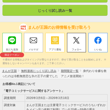
じっくり試し読み一覧
まんが王国のお得情報を受け取ろう
友だち追加
メルマガ
アプリ通知
フォロー
いいね
限定クーポン
※通知する情報およびタイミングが異なりますので、併せて受け取ることをお勧めします。 ※
通知をしないキャンペーンもあります。ご了承ください。
まんが王国
無料漫画じっくり試し読み
期間限定一覧
身代わり令嬢を救
ったのは冷酷無慈悲な氷の王子の愛でした アニメ放送開始！
お得感No.1表記について
「電子コミックサービスに関するアンケート」
調査期間
2026年3月6日～2026年3月18日
調査対象
まんが王国または主要電子コミックサービスのうちいずれか
をメイン且つ有料で利用している20歳～69歳の男女