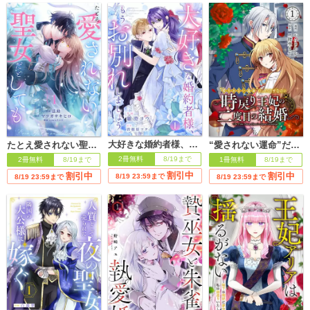
大好きな婚約者様、もうお別れしましょう。
たとえ愛されない聖女だとしても
“愛されない運命”だったはずなのに～時戻り王妃の二度目の結婚～
2冊無料
8/19まで
2冊無料
8/19まで
1冊無料
8/19まで
割引中
割引中
割引中
8/19 23:59まで
8/19 23:59まで
8/19 23:59まで