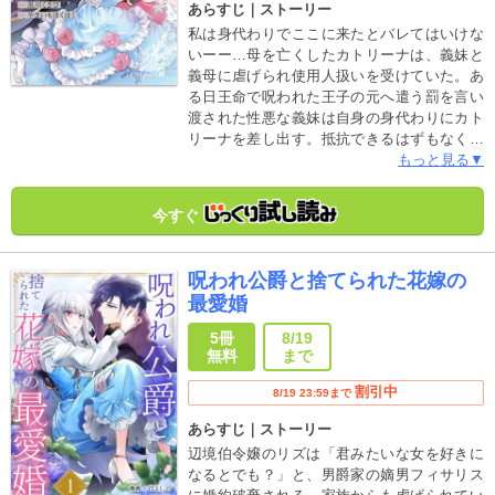
あらすじ｜ストーリー
私は身代わりでここに来たとバレてはいけな
いーー…母を亡くしたカトリーナは、義妹と
義母に虐げられ使用人扱いを受けていた。あ
る日王命で呪われた王子の元へ遣う罰を言い
渡された性悪な義妹は自身の身代わりにカト
リーナを差し出す。抵抗できるはずもなく極
寒の辺境領に辿り着いたカトリーナだった
もっと見る▼
が、冷酷無慈悲だと聞いていた王子から思い
も寄らぬ好待遇を受けてーー？純粋無垢な身
今すぐ
代わりの令嬢が、氷の王子と愛を育むラブフ
ァンタジー！【※この作品は話売り「身代わ
り令嬢を救ったのは冷酷無慈悲な氷の王子の
呪われ公爵と捨てられた花嫁の
愛でした」の単行本版です】■【収録内容】
最愛婚
「身代わり令嬢を救ったのは冷酷無慈悲な氷
の王子の愛でした」1話～5話 単行本描き下
5冊
8/19
ろし漫画
無料
まで
割引中
8/19 23:59まで
あらすじ｜ストーリー
辺境伯令嬢のリズは「君みたいな女を好きに
なるとでも？」と、男爵家の嫡男フィサリス