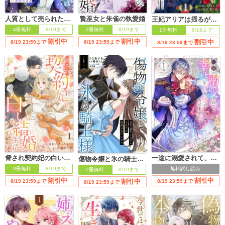
人質として売られた夜の聖女は隣国の大公様に嫁ぐ
贄巫女と朱雀の執愛婚
王妃アリアは揺るがない～陛下は側妃に夢中なので、私は国造りいたします～
4冊無料
8/19まで
2冊無料
8/19まで
1冊無料
8/19まで
割引中
割引中
割引中
8/19 23:59まで
8/19 23:59まで
8/19 23:59まで
脅され契約妃の白い結婚生活
一途に溺愛されて、幸せを掴み取ってみせますわ！異世界アンソロジーコミック
傷物令嬢と氷の騎士様～前世で護衛した少年に今世では溺愛されています～
3冊無料
8/19まで
無料試し読み
2冊無料
8/19まで
割引中
割引中
割引中
8/19 23:59まで
8/19 23:59まで
8/19 23:59まで