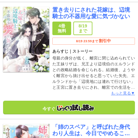
女と人嫌いの孤独な伯爵の王道ラブファンタ
置き去りにされた花嫁は、辺境
ジー！
騎士の不器用な愛に気づかない
4冊
8/19
無料
まで
割引中
8/19 23:59まで
あらすじ｜ストーリー
母親の身分が低く、離宮に閉じ込められてい
た王妹リザは、兄王より辺境伯のエルランド
との政略結婚を命じられる。結婚後、ようや
く離宮から抜け出せると思っていた矢先、エ
ルランドから「辺境地には連れて行けない」
と王宮に置き去りにされ、離宮での生活を続
けることに……。必ず迎えに来るというエル
もっと見る▼
ランドの言葉を信じ、５年間待ち続けるリザ
だったが、ある日エルランドから離縁状が送
今すぐ
られてくると聞いてしまいーー！？虐げられ
た王妹×堅物の辺境騎士５年ぶりの再会から紡
ぐすれ違いロマンス
「姉のスペア」と呼ばれた身代
わり人生は、今日でやめること