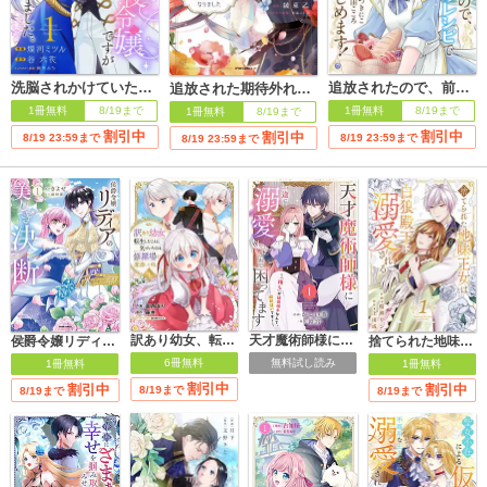
洗脳されかけていた悪役令嬢ですが家出を決意しました。【電子単行本版／特典おまけ付き】
追放されたので、前世のレシピでパン職人はじめます！【電子単行本版／特典おまけ付き】
追放された期待外れ聖女ですが、聖婚により魔霊伯爵様に嫁ぐことになりました【単行本版】
1冊無料
8/19まで
1冊無料
8/19まで
1冊無料
8/19まで
割引中
割引中
割引中
8/19 23:59まで
8/19 23:59まで
8/19 23:59まで
訳あり幼女、転生したことに気づいたのは、修羅場に遭遇した時。
天才魔術師様に一途に溺愛されて困ってます～「推し」が結婚相手なんて、解釈違いです！～【電子単行本版／特典おまけ付き】
侯爵令嬢リディアの美しき決断～裏切られたのでこちらから婚約破棄させていただきます～【単行本版】
捨てられた地味王女は白狼殿下に溺愛される【電子単行本版／特典おまけ付き】
6冊無料
無料試し読み
1冊無料
1冊無料
割引中
割引中
割引中
8/19まで
8/19まで
8/19まで