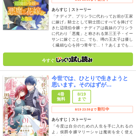
あらすじ｜ストーリー
「ナディア、プリシラに代わってお前が王家
に嫁げ」騎士として騎士団にすべてを捧げて
きた辺境伯令嬢・ナディアは義妹のプリシラ
に代わり「悪魔」と称される第三王子・イー
サンに嫁ぐことに。でも、噂の王太子は優し
く繊細な心を持つ青年で…！？あくまでも三
年限定の白い結婚生活を貫くつもりだった二
人は次第に心を通わせていく。元騎士の辺境
今すぐ
伯令嬢と、強面で勘違いされがちな王太子の
すれ違いじれきゅんラブ！
今世では、ひとりで生きようと
思います。そのはずが…
4冊
8/19
無料
まで
割引中
8/19 23:59まで
あらすじ｜ストーリー
「今度は自分のための人生を手に入れるの
よ」侯爵令嬢マリーシャは魔術を全く使え