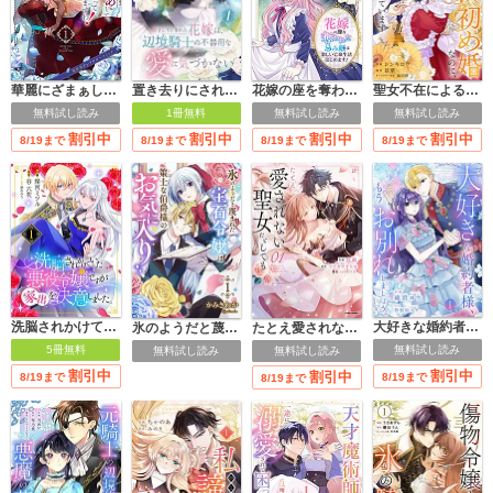
華麗にざまぁして、幸せを掴み取ってみせますわ！異世界アンソロジーコミック
花嫁の座を奪われた忌み姫は楽しい亡命生活はじめます！【電子単行本版/特典おまけ付き】
聖女不在による仮初め婚なのに、不器用な王太子に溺愛されています【電子単行本版／特典おまけ付き】
置き去りにされた花嫁は、辺境騎士の不器用な愛に気づかない【電子単行本版／特典おまけ付き】
無料試し読み
無料試し読み
無料試し読み
1冊無料
割引中
割引中
割引中
割引中
8/19まで
8/19まで
8/19まで
8/19まで
洗脳されかけていた悪役令嬢ですが家出を決意しました。
大好きな婚約者様、もうお別れしましょう。【電子単行本版／特典おまけ付き】
氷のようだと蔑まれた宝石令嬢は策士な伯爵様のお気に入り【電子単行本版/特典おまけ付き】
たとえ愛されない聖女だとしても【単行本版】
5冊無料
無料試し読み
無料試し読み
無料試し読み
割引中
割引中
割引中
8/19まで
8/19まで
8/19まで