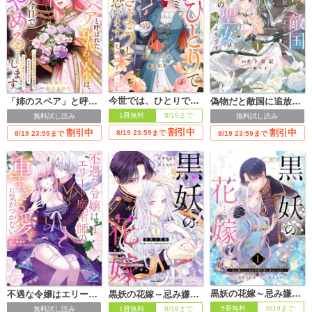
今世では、ひとりで生きようと思います。そのはずが…【電子単行本版】
「姉のスペア」と呼ばれた身代わり人生は、今日でやめることにします～辺境で自由を満喫中なので、今さら真の聖女と言われても知りません！～【電子単行本版／特典おまけ付き】
偽物だと敵国に追放されましたが、どうやら本物の聖女は私のようです。【単行本版】
1冊無料
8/19まで
無料試し読み
無料試し読み
割引中
割引中
割引中
8/19 23:59まで
8/19 23:59まで
8/19 23:59まで
黒妖の花嫁～忌み嫌われた私が冷酷大尉に愛されるまで～
不遇な令嬢はエリート魔術師の重すぎる愛に気がつかない【単行本版】
黒妖の花嫁～忌み嫌われた私が冷酷大尉に愛されるまで～【単行本版】
5冊無料
8/19まで
無料試し読み
1冊無料
8/19まで