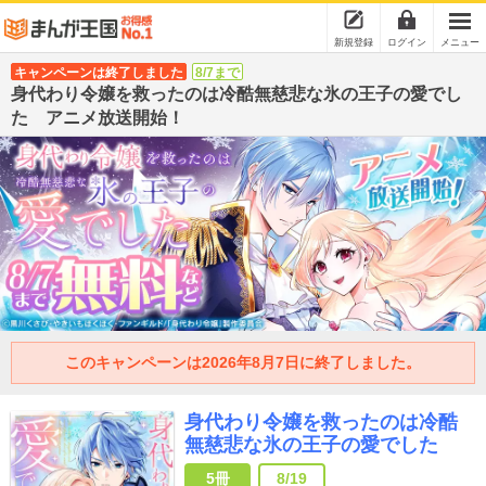
新規登録
ログイン
メニュー
キャンペーンは終了しました
8/7まで
身代わり令嬢を救ったのは冷酷無慈悲な氷の王子の愛でし
た アニメ放送開始！
このキャンペーンは2026年8月7日に終了しました。
身代わり令嬢を救ったのは冷酷
無慈悲な氷の王子の愛でした
5冊
8/19