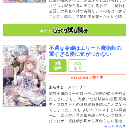
に婚約破棄される。家族からも虐げられてい
たリズは家から追い出される形で、「呪われ
公爵」の異名を持つ英雄リシンのもとへ嫁ぐ
ことに。錯乱して婚約者を襲ったという噂を
耳にしていたが、実際は真逆…!?抱える苦し
みを誰にも理解されてこなかった二人が、最
今すぐ
愛の人と一緒になったことで幸せになるロマ
ンスファンタジー！
不遇な令嬢はエリート魔術師の
重すぎる愛に気がつかない
3冊
8/19
無料
まで
割引中
8/19 23:59まで
あらすじ｜ストーリー
伯爵令嬢のリーゼロッテは実家が借金を抱え
たことにより、大嫌いな幼馴染の公爵家嫡
男・フロストとの政略結婚を結ぶことになっ
てしまった。久しぶりのフロストとの再会
―…、大人びた雰囲気を纏っていたフロスト
だったが、彼は幼少期から変わらない意地悪
な態度でリーゼロッテに迫ってくる。耐えき
もっと見る▼