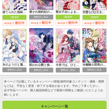
脅され契約妃の白い結婚生活【電子単行本版/特典おまけ付き】
聖女不在による仮初め婚なのに、不器用な王太子に溺愛されています
完璧な(元)王太子妃は継母だってお手のもの！
捨てられた地味王女は白狼殿下に溺愛される
無料試し読み
3冊無料
2冊無料
4冊無料
割引中
割引中
割引中
割引中
8/19まで
8/19まで
8/19まで
8/19まで
氷のようだと蔑まれた宝石令嬢は策士な伯爵様のお気に入り
冷徹騎士団長の独占愛に氷のままでいられない
呪われ公爵と捨てられた花嫁の最愛婚【コミックス版】
今世では、ひとりで生きようと思います。そのはずが…【コミックス版】
無料試し読み
無料試し読み
無料試し読み
無料試し読み
本ページで記載しているキャンペーン情報(無料対象コンテンツ・価格・期間
など)は、予告なく変更・終了する場合があります。予めご了承ください。
必ず作品ページや、購入確認画面などで最新の情報をご確認いただくようお
願いします。
キャンペーン一覧