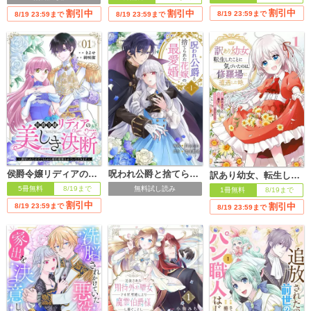
割引中
割引中
割引中
8/19 23:59まで
8/19 23:59まで
8/19 23:59まで
侯爵令嬢リディアの美しき決断～裏切られたのでこちらから婚約破棄させていただきます～
呪われ公爵と捨てられた花嫁の最愛婚【電子単行本版】
訳あり幼女、転生したことに気づいたのは、修羅場に遭遇した時。【単行本版】
5冊無料
8/19まで
無料試し読み
1冊無料
8/19まで
割引中
割引中
8/19 23:59まで
8/19 23:59まで