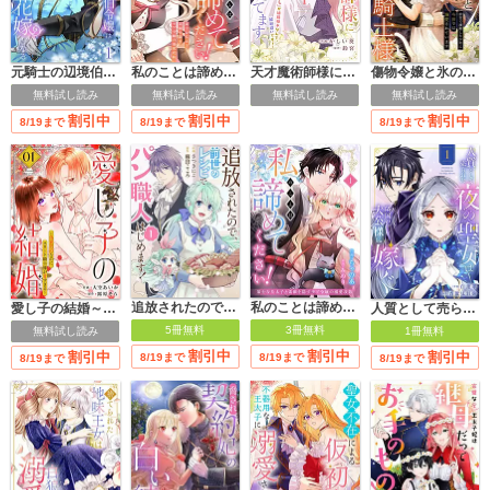
私のことは諦めてください！～策士な皇太子と素顔を隠すモブ令嬢の溺愛攻防～【電子単行本版／特典おまけ付き】
天才魔術師様に一途に溺愛されて困ってます～「推し」が結婚相手なんて、解釈違いです！～
傷物令嬢と氷の騎士様～前世で護衛した少年に今世では溺愛されています～【電子単行本版/特典おまけ付き】
元騎士の辺境伯令嬢は悪魔の花嫁となる【電子単行本版／特典おまけ付き】
無料試し読み
無料試し読み
無料試し読み
無料試し読み
割引中
割引中
割引中
8/19まで
8/19まで
8/19まで
追放されたので、前世のレシピでパン職人はじめます！
私のことは諦めてください！～策士な皇太子と素顔を隠すモブ令嬢の溺愛攻防～
愛し子の結婚～偽装契約なのにエリート騎士様が甘すぎる～【電子単行本版／特典おまけ付き】
人質として売られた夜の聖女は隣国の大公様に嫁ぐ【電子単行本版／特典おまけ付き】
5冊無料
3冊無料
無料試し読み
1冊無料
割引中
割引中
割引中
割引中
8/19まで
8/19まで
8/19まで
8/19まで