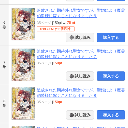
追放された期待外れ聖女ですが、聖婚により魔霊
伯爵様に嫁ぐことになりました６
75pt
6
35ページ
|
150pt
→
巻
割引中
8/19 23:59まで
試し読み
購入する
追放された期待外れ聖女ですが、聖婚により魔霊
伯爵様に嫁ぐことになりました７
7
35ページ
|
150pt
巻
試し読み
購入する
追放された期待外れ聖女ですが、聖婚により魔霊
伯爵様に嫁ぐことになりました８
8
35ページ
|
150pt
巻
試し読み
購入する