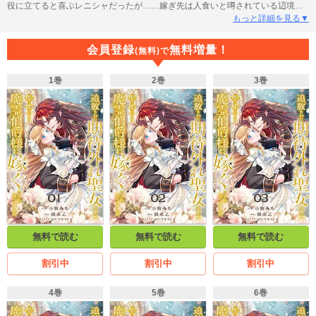
役に立てると喜ぶレニシャだったが……嫁ぎ先は人食いと噂されている辺境の
魔霊伯爵・ヴェルフレム。婚姻の目的はヴェルフレムの力を封印するための生
もっと詳細を見る▼
贄だった。故郷ののため、そして聖女として役に立つため、花嫁としての役目
を果たそうとするレニシャにヴェルフレムは『聖婚』を拒否してきてーー！？
会員登録
無料増量！
(無料)で
純真無垢なお人好し聖女と人嫌いの孤独な伯爵の王道ラブファンタジー！
1巻
2巻
3巻
無料で読む
無料で読む
無料で読む
割引中
割引中
割引中
4巻
5巻
6巻