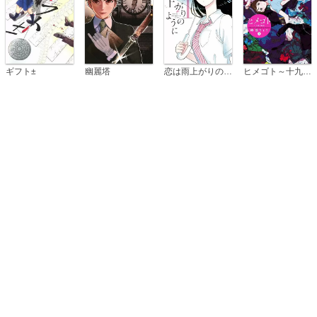
恋は雨上がりのように
ギフト±
幽麗塔
ヒメゴト～十九歳の制服～