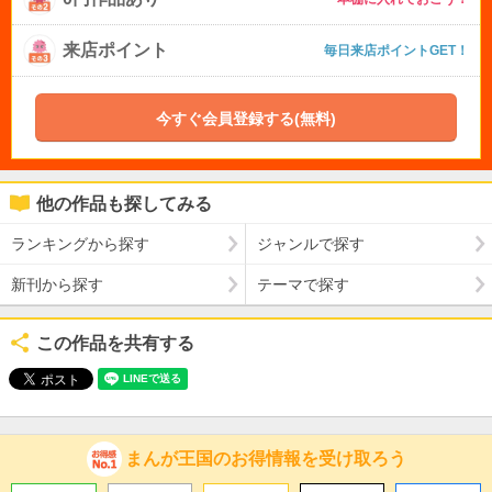
来店ポイント
毎日来店ポイントGET！
今すぐ会員登録する(無料)
他の作品も探してみる
ランキングから探す
ジャンルで探す
新刊から探す
テーマで探す
この作品を共有する
まんが王国のお得情報を受け取ろう