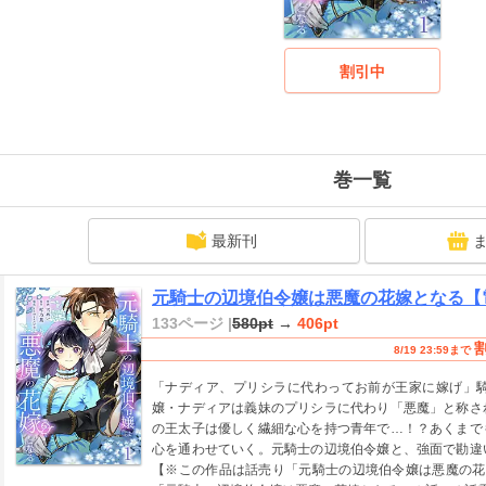
割引中
巻一覧
最新刊
元騎士の辺境伯令嬢は悪魔の花嫁となる【
133ページ |
580pt
→
406pt
8/19 23:59まで
「ナディア、プリシラに代わってお前が王家に嫁げ」
嬢・ナディアは義妹のプリシラに代わり「悪魔」と称さ
の王太子は優しく繊細な心を持つ青年で…！？あくまで
心を通わせていく。元騎士の辺境伯令嬢と、強面で勘違
【※この作品は話売り「元騎士の辺境伯令嬢は悪魔の花