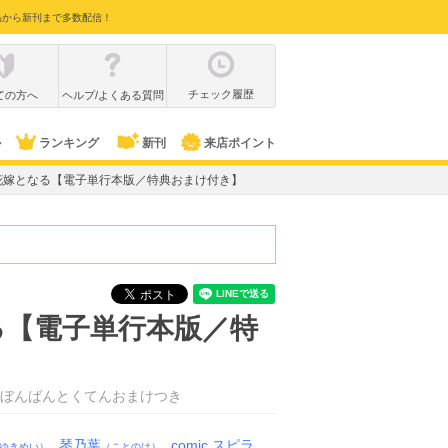
品から新刊まで多数配信！
チェック履歴
ての方へ
ヘルプ/よくある質問
ル
ランキング
新刊
来店ポイント
花嫁となる【電子単行本版／特典おまけ付き】
る【電子単行本版／特
ぼんばんとくてんおまけつき
琴乃葉
comic スピラ
ゆきめい）
（ことのは）