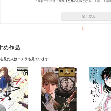
「元騎士の辺境伯令嬢は悪魔の花嫁となる」１話～４話
試し読み
1
すめ作品
を見た人はコチラも見ています