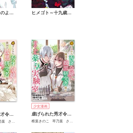
恋は雨上がりのように
ヒメゴト～十九歳の制服～
少女漫画
虐げられた秀才令嬢と隣国の腹黒研究者様の甘やかな薬草実験室【単話版】
虐げられた秀才令嬢と隣国の腹黒研究者様の甘やかな薬草実験室（コミック）
椎葉きのこ
琴乃葉
さんど
乃葉
さんど