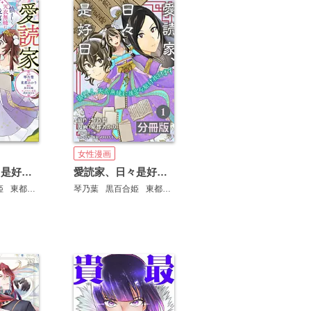
女性漫画
愛読家、日々是好日～慎ましく、天衣無縫に後宮を駆け抜けます～（ラワーレコミックス）
愛読家、日々是好日～慎ましく、天衣無縫に後宮を駆け抜けます～【分冊版】 (ラワーレコミックス)
姫
東都あかり
武田ほたる
琴乃葉
黒百合姫
東都あかり
武田ほたる