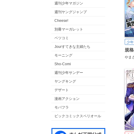
週刊少年マガジン
週刊ヤングジャンプ
Cheese!
別冊マーガレット
ベツコミ
少年
Jourすてきな主婦たち
モーニング
やま
Sho-Comi
週刊少年サンデー
ヤングキング
デザート
漫画アクション
モバフラ
ビックコミックスペリオール