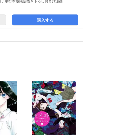
電子単行本版限定描き下ろしおまけ漫画
購入する