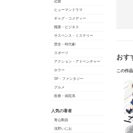
恋愛
ヒューマンドラマ
ギャグ・コメディー
職業・ビジネス
サスペンス・ミステリー
歴史・時代劇
スポーツ
おす
アクション・アドベンチャー
ホラー
この作品
SF・ファンタジー
グルメ
医療・病院系
人気の著者
青山剛昌
浅野いにお