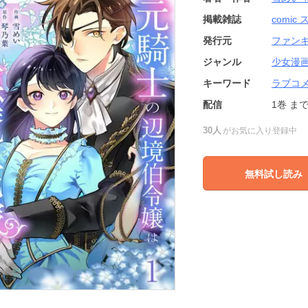
掲載雑誌
comic
発行元
ファン
ジャンル
少女漫
キーワード
ラブコ
配信
1巻
ま
30人
がお気に入り登録中
無料試し読み