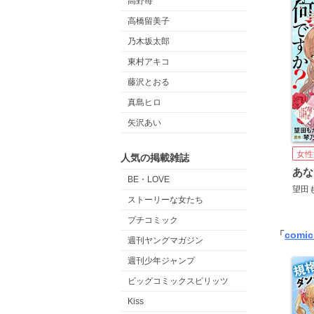
高野苺
高橋留美子
乃木坂太郎
東村アキコ
藤沢とおる
真島ヒロ
矢沢あい
女性
人気の掲載雑誌
BE・LOVE
望田
ストーリーな女たち
プチコミック
「
comi
週刊ヤングマガジン
週刊少年ジャンプ
ビッグコミックスピリッツ
Kiss