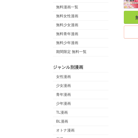
無料漫画一覧
無料女性漫画
無料少女漫画
無料青年漫画
無料少年漫画
期間限定 無料一覧
ジャンル別漫画
女性漫画
少女漫画
青年漫画
少年漫画
TL漫画
BL漫画
オトナ漫画