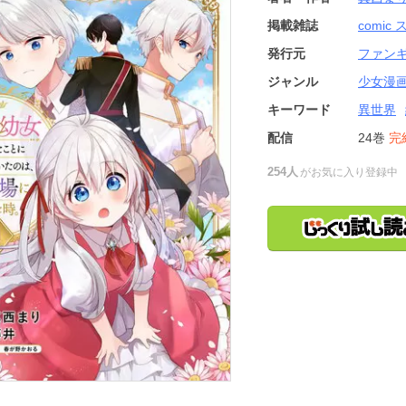
掲載雑誌
comic
発行元
ファン
ジャンル
少女漫
キーワード
異世界
配信
24巻
完
254人
がお気に入り登録中