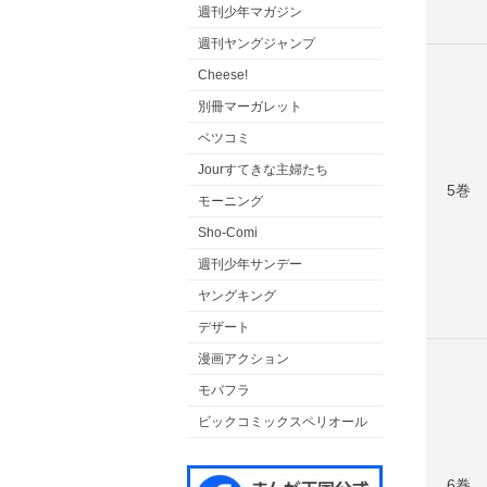
週刊少年マガジン
週刊ヤングジャンプ
Cheese!
別冊マーガレット
ベツコミ
Jourすてきな主婦たち
5巻
モーニング
Sho-Comi
週刊少年サンデー
ヤングキング
デザート
漫画アクション
モバフラ
ビックコミックスペリオール
6巻