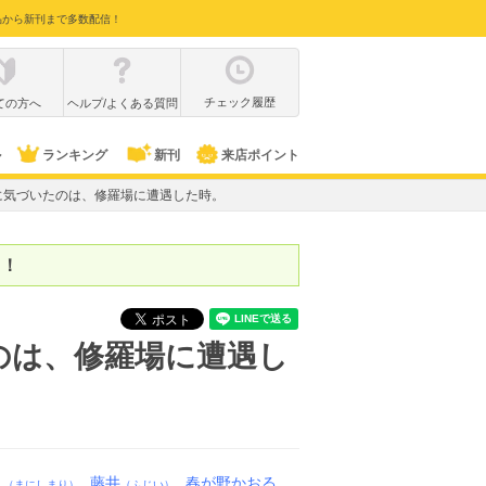
品から新刊まで多数配信！
チェック履歴
ての方へ
ヘルプ/よくある質問
ル
ランキング
新刊
来店ポイント
に気づいたのは、修羅場に遭遇した時。
中！
のは、修羅場に遭遇し
り
藤井
春が野かおる
（まにしまり）
（ふじい）