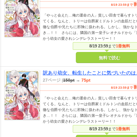
8/19 23:59まで
「やっと会えた…俺の運命の人」貧しい田舎で暮らすト
てくる。なんと、トリーは伯爵家ミドルトンの血筋だと
徹な伯爵や兄たちに邪険に扱われる。しかし、強かな
き…！！ さらには、隣国の第一皇子レオナルドから「
かう幼女の愛されシンデレラストーリー！！
8/19 23:59
まで
1冊無料
無料で読む
訳あり幼女、転生したことに気づいたのは
27ページ |
150pt
→
75pt
8/19 23:59まで
「やっと会えた…俺の運命の人」貧しい田舎で暮らすト
てくる。なんと、トリーは伯爵家ミドルトンの血筋だと
徹な伯爵や兄たちに邪険に扱われる。しかし、強かな
き…！！ さらには、隣国の第一皇子レオナルドから「
かう幼女の愛されシンデレラストーリー！！
8/19 23:59
まで
1冊無料