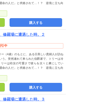
運命の人だ」と求婚されて…！？ 逆境に立ち向
購入する
、修羅場に遭遇した時。２
割引中
リー（4歳）のもとに、ある日美しい貴婦人が訪ね
いう。突然連れて来られた伯爵家で、トリーは冷
トリーは幼女の可愛さで彼らを次々と虜にしてい
運命の人だ」と求婚されて…！？ 逆境に立ち向
購入する
、修羅場に遭遇した時。３