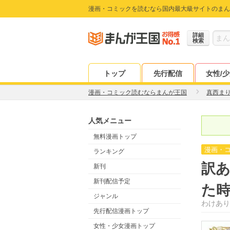
漫画・コミックを読むなら国内最大級サイトのまん
詳細
検索
トップ
先行配信
女性/
漫画・コミック読むならまんが王国
真西ま
人気メニュー
無料漫画トップ
漫画・
ランキング
訳
新刊
新刊配信予定
た
ジャンル
わけあり
先行配信漫画トップ
女性・少女漫画トップ