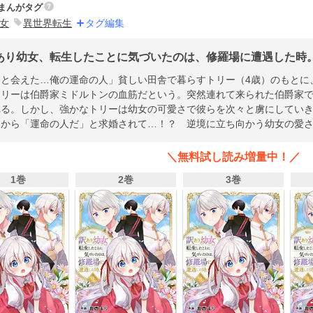
まんがタグ
女
異世界転生
タグ編集
あり幼女、転生したことに気づいたのは、修羅場に遭遇した時。」
っと会えた…俺の運命の人」貧しい田舎で暮らすトリー（4歳）のもとに
トリーは伯爵家ミドルトンの血筋だという。突然連れて来られた伯爵家
れる。しかし、強かなトリーは幼女の可愛さで彼らを次々と虜にしてい
ドから「運命の人だ」と求婚されて…！？ 逆境に立ち向かう幼女の愛
＼無料試し読み増量中！／
1巻
2巻
3巻