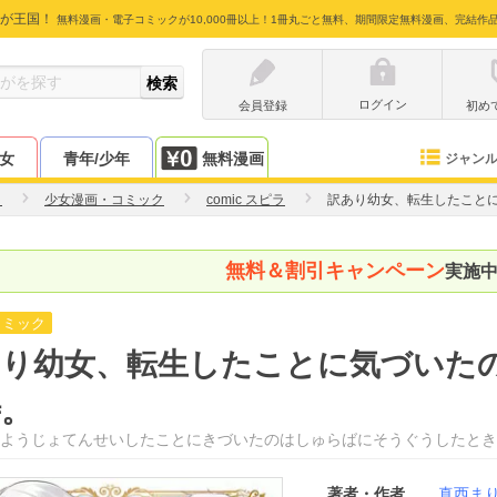
が王国！
無料漫画・電子コミックが10,000冊以上！1冊丸ごと無料、期間限定無料漫画、完結作
ログイン
会員登録
初め
少女
青年/少年
無料漫画
ジャン
り
少女漫画・コミック
comic スピラ
訳あり幼女、転生したこと
無料＆割引キャンペーン
実施
コミック
あり幼女、転生したことに気づいた
時。
ようじょてんせいしたことにきづいたのはしゅらばにそうぐうしたとき
著者・作者
真西ま