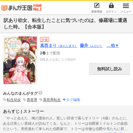
新規登録
ログイン
メニュー
訳あり幼女、転生したことに気づいたのは、修羅場に遭遇
した時。【合本版】
少女
真西まり
藤井
…他▼
（まにしまり）
（ふじい）
2巻
まで配信
231人
がお気に入り登録中
無料試し読み
みんなのまんがタグ
転生幼女
異世界
異世界転生
タグ編集
あらすじ | ストーリー
「やっと会えた…俺の運命の人」貧しい田舎で暮らすトリー（4歳）のもとに、
ある日美しい貴婦人が訪ねてくる。なんと、トリーは伯爵家ミドルトンの血筋
だという。突然連れて来られた伯爵家で、トリーは冷徹な伯爵や兄たちに邪険