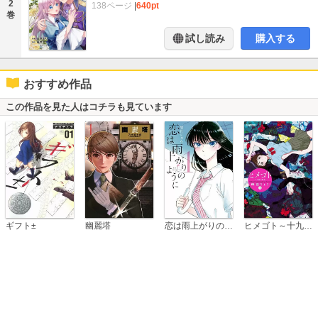
2
138ページ
|
640pt
巻
試し読み
購入する
おすすめ作品
この作品を見た人はコチラも見ています
恋は雨上がりのように
ギフト±
幽麗塔
ヒメゴト～十九歳の制服～