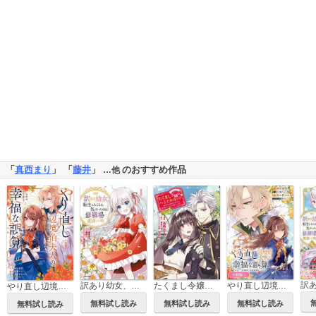
「
真西まり
」 「
藤井
」
のおすすめ作品
…他
訳あり幼女、転生したことに気づいたのは、修羅場に遭遇した時。【単行本版】
たくまし令嬢はへこたれない！～妹に聖女の座を奪われたけど、騎士団でメイドとして働いています～@COMIC
やり直し辺境伯夫人の幸福な誤算 THE COMIC【分冊版】
やり直し辺境伯夫人の幸福な誤算 THE COMIC
無料試し読み
無料試し読み
無料試し読み
無料試し読み