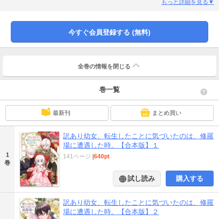
に扱われる。しかし、強かなトリーは幼女の可愛さで彼らを次々と虜にしてい
もっと詳細を見る▼
き…！！ さらには、隣国の第一皇子レオナルドから「運命の人だ」と求婚さ
れて…！？ 逆境に立ち向かう幼女の愛されシンデレラストーリー！！【※こ
の作品は「訳あり幼女、転生したことに気づいたのは、修羅場に遭遇した
今すぐ会員登録する (無料)
時。」の第1話～5話を収録した合本版です。重複購入にご注意ください。】
全巻の情報を
閉じる
巻一覧
最新刊
まとめ買い
訳あり幼女、転生したことに気づいたのは、修羅
場に遭遇した時。【合本版】１
1
141ページ
|
640pt
巻
試し読み
購入する
訳あり幼女、転生したことに気づいたのは、修羅
場に遭遇した時。【合本版】２