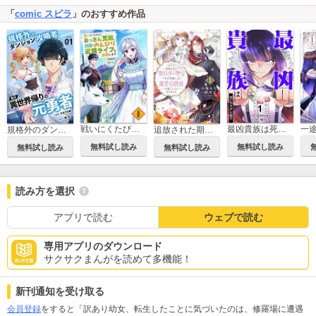
「
comic スピラ
」のおすすめ作品
戦いにくたびれたおっさん英雄、引退してのんびり辺境ライフを謳歌します【電子単行本版】
最凶貴族は死亡フラグを覆す【電子単行本版】
規格外のダンジョン攻略者、実は異世界帰りの元勇者【電子単行本版】
追放された期待外れ聖女ですが、聖婚により魔霊伯爵様に嫁ぐことになりました【単行本版】
無料試し読み
無料試し読み
無料試し読み
無料試し読み
読み方を選択
アプリで読む
ウェブで読む
専用アプリのダウンロード
サクサクまんがを読めて多機能！
新刊通知を受け取る
会員登録
をすると「訳あり幼女、転生したことに気づいたのは、修羅場に遭遇