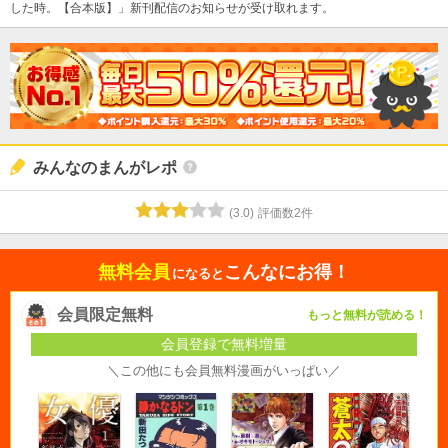
した時。【合本版】」新刊配信のお知らせが受け取れます。
みんなのまんがレポ
(
3.0
)
評価数
2
件
無料会員
こんなにお得！
になると
会員限定無料
もっと無料が読める！
会員登録で無料増量
＼この他にも会員無料漫画がいっぱい／