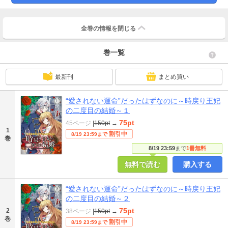
全巻の情報を
閉じる
巻一覧
最新刊
まとめ買い
“愛されない運命”だったはずなのに～時戻り王妃
の二度目の結婚～１
75pt
45ページ
|
150pt
→
1
割引中
8/19 23:59まで
巻
8/19 23:59
まで
1冊無料
無料で読む
購入する
“愛されない運命”だったはずなのに～時戻り王妃
の二度目の結婚～２
75pt
2
38ページ
|
150pt
→
巻
割引中
8/19 23:59まで