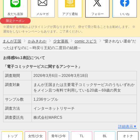
友だち追加
メルマガ
アプリ通知
フォロー
いいね
限定クーポン
※通知する情報およびタイミングが異なりますので、併せて受け取ることをお勧めします。 ※
通知をしないキャンペーンもあります。ご了承ください。
まんが王国
かみきわか
少女漫画
comic スピラ
“愛されない運命”だ
ったはずなのに～時戻り王妃の二度目の結婚～
お得感No.1表記について
「電子コミックサービスに関するアンケート」
調査期間
2026年3月6日～2026年3月18日
調査対象
まんが王国または主要電子コミックサービスのうちいずれか
をメイン且つ有料で利用している20歳～69歳の男女
サンプル数
1,236サンプル
調査方法
インターネットリサーチ
調査委託先
株式会社MARCS
詳細表示▼
トップ
女性/少女
青年/少年
TL
BL
オトナ