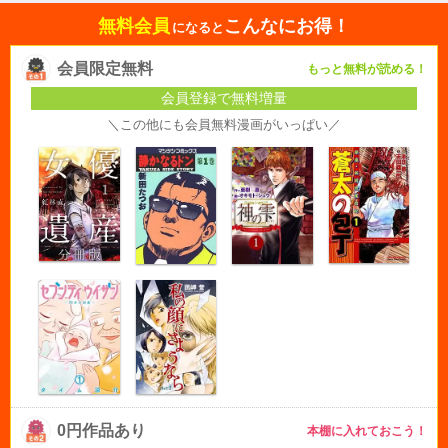
無料会員
こんなにお得！
になると
会員限定無料
もっと無料が読める！
会員登録で無料増量
＼この他にも会員無料漫画がいっぱい／
0円作品あり
本棚に入れておこう！