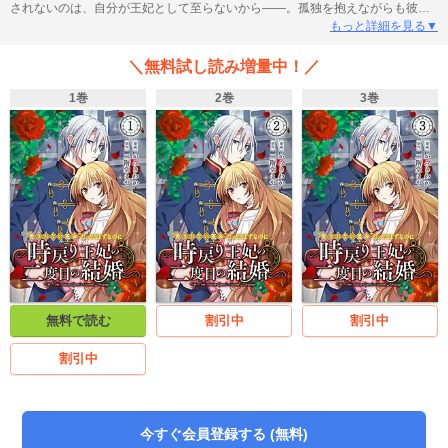
されないのは、自分が王妃として至らないから――。孤独を抱えながらも彼を
想い続けたクリスティーナは、ある日、ダーヴィットが何者かに命を狙われた
もっと詳細を見る▼
瞬間、咄嗟に身を挺して彼を守る。そして、そのまま命を落としてしまう。
――はずだった。目を覚ますと、そこは彼と婚約する前の世界。二度目の人生
＼無料試し読み増量中！／
を与えられたクリスティーナは、今度こそ自分の幸せのために生きようと決意
し、ダーヴィットと結婚しない道を選ぶ。けれど再会した彼は、なぜか以前と
1巻
2巻
3巻
はまるで別人のように激しくアプローチしてきて……？「お前に、もう一度会
いたかった」あなたと結婚したい令嬢は他にもいるのに、どうして私に執着す
るの……？切なくほろ苦い逆行ラブストーリー。
無料で読む
割引中
割引中
割引中
今すぐ会員登録する (無料)