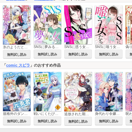
SNSに夢みる女たち
SNSに惑う女たち
SNSに嗤う女たち
氷のようだと蔑まれた宝石令嬢は策士な伯爵様のお気に入り【電子単行本版/特典おまけ付き】
無料試し読み
無料試し読み
無料試し読み
無料試し読み
「
comic スピラ
」のおすすめ作品
戦いにくたびれたおっさん英雄、引退してのんびり辺境ライフを謳歌します【電子単行本版】
身代わり令嬢を救ったのは冷酷無慈悲な氷の王子の愛でした
規格外のダンジョン攻略者、実は異世界帰りの元勇者【電子単行本版】
追放された期待外れ聖女ですが、聖婚により魔霊伯爵様に嫁ぐことになりました【単行本版】
無料試し読み
無料試し読み
無料試し読み
無料試し読み