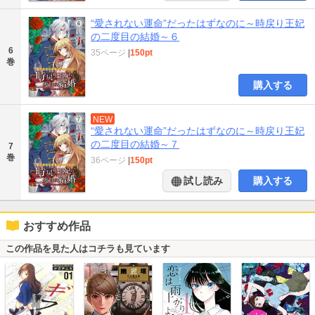
“愛されない運命”だったはずなのに～時戻り王妃
の二度目の結婚～６
6
35ページ
|
150pt
巻
購入する
NEW
“愛されない運命”だったはずなのに～時戻り王妃
の二度目の結婚～７
7
巻
36ページ
|
150pt
試し読み
購入する
おすすめ作品
この作品を見た人はコチラも見ています