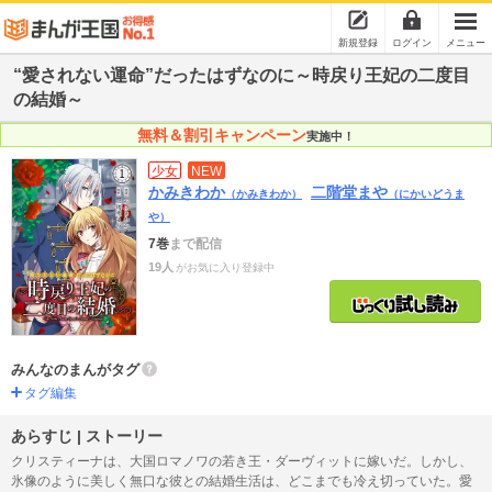
新規登録
ログイン
メニュー
“愛されない運命”だったはずなのに～時戻り王妃の二度目
の結婚～
無料＆割引キャンペーン
実施中！
少女
NEW
かみきわか
二階堂まや
（かみきわか）
（にかいどうま
や）
7巻
まで配信
19人
がお気に入り登録中
みんなのまんがタグ
タグ編集
あらすじ | ストーリー
クリスティーナは、大国ロマノワの若き王・ダーヴィットに嫁いだ。しかし、
氷像のように美しく無口な彼との結婚生活は、どこまでも冷え切っていた。愛