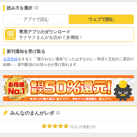
読み方を選択
アプリで読む
ウェブで読む
専用アプリのダウンロード
サクサクまんがを読めて多機能！
新刊通知を受け取る
会員登録
をすると「“愛されない運命”だったはずなのに～時戻り王妃の二度目の
結婚～」新刊配信のお知らせが受け取れます。
みんなのまんがレポ
(
5.0
)
評価数
1
件