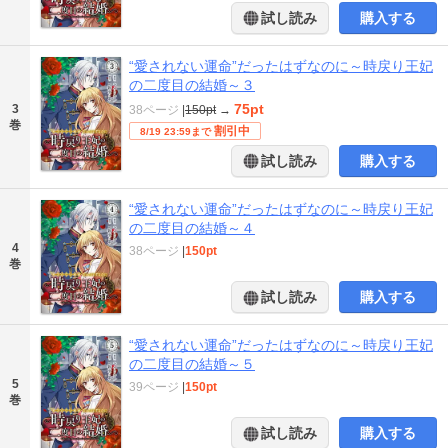
試し読み
購入する
“愛されない運命”だったはずなのに～時戻り王妃
の二度目の結婚～３
75pt
3
38ページ
|
150pt
→
巻
割引中
8/19 23:59まで
試し読み
購入する
“愛されない運命”だったはずなのに～時戻り王妃
の二度目の結婚～４
4
38ページ
|
150pt
巻
試し読み
購入する
“愛されない運命”だったはずなのに～時戻り王妃
の二度目の結婚～５
5
39ページ
|
150pt
巻
試し読み
購入する