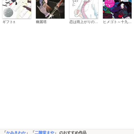
恋は雨上がりのように
ギフト±
幽麗塔
ヒメゴト～十九歳の制服～
「
かみきわか
」 「
二階堂まや
」 のおすすめ作品