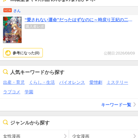
さん
“愛されない運命”だったはずなのに～時戻り王妃の二度目の結婚～
購入者レポ
参考になった(
0
)
公開日:2026/08/09
人気キーワードから探す
出産・育児
くらし・生活
バイオレンス
愛憎劇
ミステリー
ラブコメ
学園
キーワード一覧
ジャンルから探す
女性漫画
少女漫画