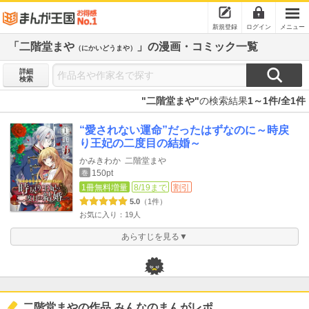
新規登録
ログイン
メニュー
「二階堂まや
」の漫画・コミック一覧
（にかいどうまや）
詳細
検索
"二階堂まや"
の検索結果
1～1件/全1件
“愛されない運命”だったはずなのに～時戻
り王妃の二度目の結婚～
かみきわか
二階堂まや
150pt
巻
1冊無料増量
8/19まで
割引
5.0
（1件）
お気に入り：19人
あらすじを見る▼
二階堂まやの作品 みんなのまんがレポ