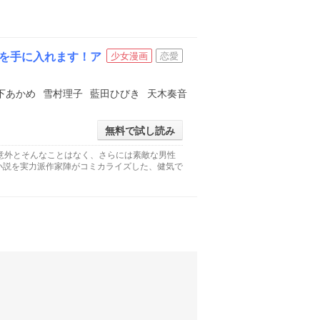
を手に入れます！ア
少女漫画
恋愛
下あかめ
雪村理子
藍田ひびき
天木奏音
無料で試し読み
意外とそんなことはなく、さらには素敵な男性
小説を実力派作家陣がコミカライズした、健気で