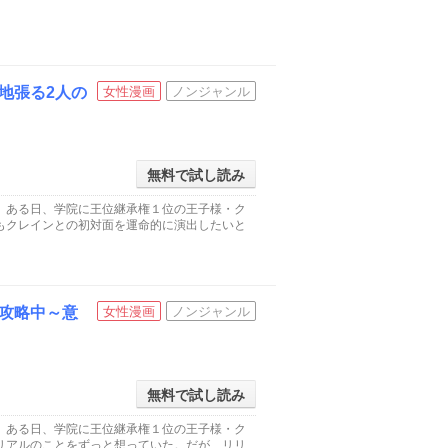
地張る2人の
女性漫画
ノンジャンル
無料で試し読み
。ある日、学院に王位継承権１位の王子様・ク
もクレインとの初対面を運命的に演出したいと
攻略中～意
女性漫画
ノンジャンル
無料で試し読み
。ある日、学院に王位継承権１位の王子様・ク
リアルのことをずっと想っていた。だが、リリ