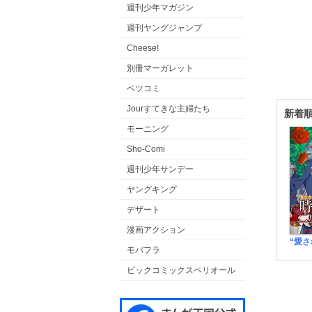
週刊少年マガジン
週刊ヤングジャンプ
Cheese!
別冊マーガレット
ベツコミ
Jourすてきな主婦たち
新着
モーニング
Sho-Comi
週刊少年サンデー
ヤングキング
デザート
漫画アクション
モバフラ
ビックコミックスペリオール