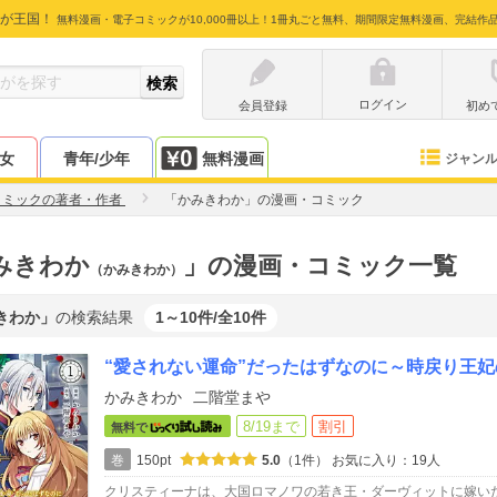
が王国！
無料漫画・電子コミックが10,000冊以上！1冊丸ごと無料、期間限定無料漫画、完結作
ログイン
会員登録
初め
少女
青年/少年
無料漫画
ジャン
コミックの著者・作者
「かみきわか」の漫画・コミック
みきわか
」の漫画・コミック一覧
（かみきわか）
きわか」
の検索結果
1～10件/全10件
“愛されない運命”だったはずなのに～時戻り王
かみきわか
二階堂まや
8/19まで
割引
無料で
巻
150pt
5.0
（1件）
お気に入り：19人
クリスティーナは、大国ロマノワの若き王・ダーヴィットに嫁い