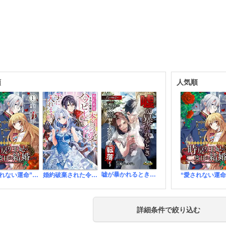
順
人気順
嘘が暴かれるとき～女たちの転落～アンソロジー
“愛されない運命”だったはずなのに～時戻り王妃の二度目の結婚～
婚約破棄された令嬢は本当の愛とハッピーエンドを手に入れます！アンソロジーコミック
詳細条件で絞り込む