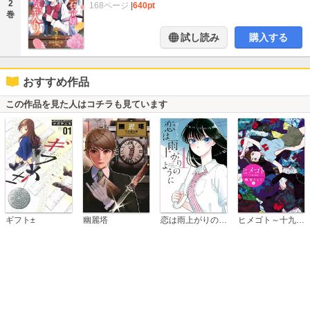
2
168ページ
|
640pt
巻
試し読み
購入する
おすすめ作品
この作品を見た人はコチラも見ています
恋は雨上がりのように
ギフト±
幽麗塔
ヒメゴト～十九歳の制服～