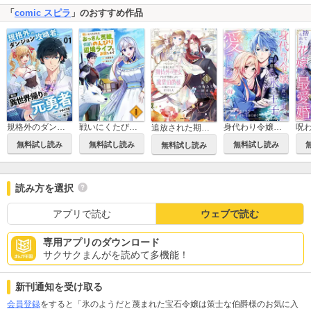
「
comic スピラ
」のおすすめ作品
戦いにくたびれたおっさん英雄、引退してのんびり辺境ライフを謳歌します【電子単行本版】
身代わり令嬢を救ったのは冷酷無慈悲な氷の王子の愛でした
規格外のダンジョン攻略者、実は異世界帰りの元勇者【電子単行本版】
追放された期待外れ聖女ですが、聖婚により魔霊伯爵様に嫁ぐことになりました【単行本版】
無料試し読み
無料試し読み
無料試し読み
無料試し読み
読み方を選択
アプリで読む
ウェブで読む
専用アプリのダウンロード
サクサクまんがを読めて多機能！
新刊通知を受け取る
会員登録
をすると「氷のようだと蔑まれた宝石令嬢は策士な伯爵様のお気に入