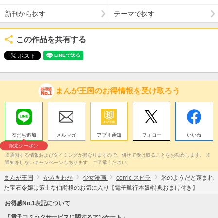
新刊から探す
テーマで探す
この作品を共有する
まんが王国のお得情報を受け取ろう
友だち追加
メルマガ
アプリ通知
フォロー
いいね
限定クーポン
※通知する情報およびタイミングが異なりますので、併せて受け取ることをお勧めします。 ※
通知をしないキャンペーンもあります。ご了承ください。
まんが王国
かみきわか
少女漫画
comic スピラ
氷のようだと蔑まれ
た宝石令嬢は策士な伯爵様のお気に入り【電子単行本版/特典おまけ付き】
お得感No.1表記について
「電子コミックサービスに関するアンケート」