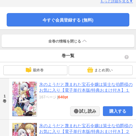
打ちについに限界を迎えたある日、レイラはとある青年と再会するーー「レイ
もっと詳細を見る▼
ラ、俺の妻にならないか？」策士な伯爵様に溶けるほどに溺愛され、疎ましか
った力が宝石のように輝きだすシンデレララブストーリー！【※この作品は話
売り「氷のようだと蔑まれた宝石令嬢は策士な伯爵様のお気に入り」の電子単
今すぐ会員登録する (無料)
行本版です】■【収録内容】「氷のようだと蔑まれた宝石令嬢は策士な伯爵様の
お気に入り」１話～５話電子単行本版限定描き下ろしおまけ漫画
全巻の情報を
閉じる
巻一覧
最終巻
まとめ買い
氷のようだと蔑まれた宝石令嬢は策士な伯爵様の
お気に入り【電子単行本版/特典おまけ付き】１
1
167ページ
|
640pt
巻
試し読み
購入する
氷のようだと蔑まれた宝石令嬢は策士な伯爵様の
お気に入り【電子単行本版/特典おまけ付き】２