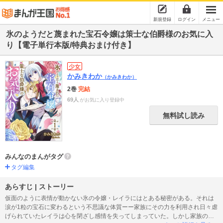
新規登録
ログイン
メニュー
氷のようだと蔑まれた宝石令嬢は策士な伯爵様のお気に入
り【電子単行本版/特典おまけ付き】
少女
かみきわか
（かみきわか）
2巻
完結
69人
がお気に入り登録中
無料試し読み
みんなのまんがタグ
タグ編集
あらすじ | ストーリー
仮面のように表情が動かない氷の令嬢・レイラにはとある秘密がある。それは
涙が1粒の宝石に変わるという不思議な体質ーー家族にその力を利用され日々虐
げられていたレイラは心を閉ざし感情を失ってしまっていた。しかし家族の仕