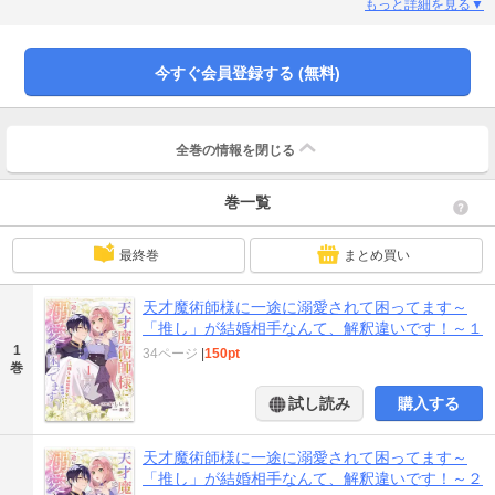
活を生き甲斐としている。ある日、皇帝の父親から「お前の結婚相手にエレン
もっと詳細を見る▼
を選んだ」と告げられ、自分がエレンを推しすぎたせいで、彼に望まぬ結婚を
強要するはめに…とショックを受ける。彼を自分との結婚から解放しようと奮
闘するヴィヴィアンだが、エレンからなぜか熱い求愛を受けて―…？推しとの
今すぐ会員登録する (無料)
結婚を回避したい皇女×結婚を心から望む愛の強い天才魔術師、ふたりの溺愛攻
防戦の行方はいかに！？
全巻の情報を
閉じる
巻一覧
最終巻
まとめ買い
天才魔術師様に一途に溺愛されて困ってます～
「推し」が結婚相手なんて、解釈違いです！～１
1
34ページ
|
150pt
巻
試し読み
購入する
天才魔術師様に一途に溺愛されて困ってます～
「推し」が結婚相手なんて、解釈違いです！～２