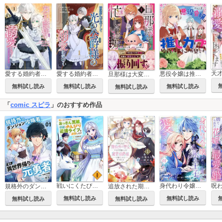
愛する婚約者に殺された公爵令嬢、死に戻りして光の公爵様（お父様）の溺愛に気づく ～今度こそ、生きて幸せになります！～
愛する婚約者に殺された公爵令嬢、死に戻りして光の公爵様（お父様）の溺愛に気づく ～今度こそ、生きて幸せになります！～【分冊版】
悪役令嬢は推しカプのために婚約破棄をご所望です
旦那様は大変忙しいお方なのです
無料試し読み
無料試し読み
無料試し読み
無料試し読み
「
comic スピラ
」のおすすめ作品
戦いにくたびれたおっさん英雄、引退してのんびり辺境ライフを謳歌します【電子単行本版】
身代わり令嬢を救ったのは冷酷無慈悲な氷の王子の愛でした
規格外のダンジョン攻略者、実は異世界帰りの元勇者【電子単行本版】
追放された期待外れ聖女ですが、聖婚により魔霊伯爵様に嫁ぐことになりました【単行本版】
無料試し読み
無料試し読み
無料試し読み
無料試し読み