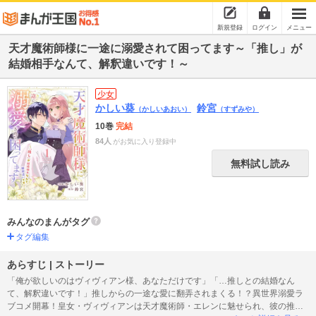
新規登録
ログイン
メニュー
天才魔術師様に一途に溺愛されて困ってます～「推し」が
結婚相手なんて、解釈違いです！～
少女
かしい葵
鈴宮
（かしいあおい）
（すずみや）
10巻
完結
84人
がお気に入り登録中
無料試し読み
みんなのまんがタグ
タグ編集
あらすじ | ストーリー
「俺が欲しいのはヴィヴィアン様、あなただけです」「…推しとの結婚なん
て、解釈違いです！」推しからの一途な愛に翻弄されまくる！？異世界溺愛ラ
ブコメ開幕！皇女・ヴィヴィアンは天才魔術師・エレンに魅せられ、彼の推し