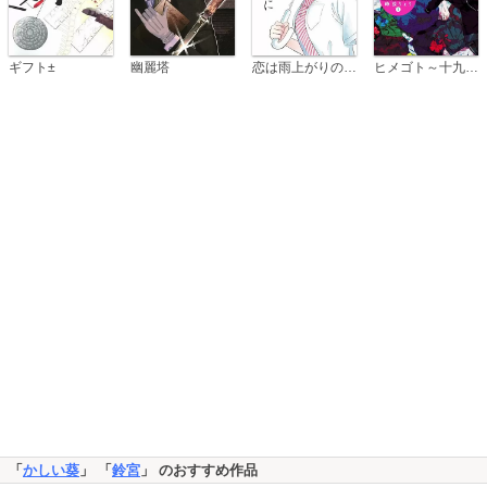
恋は雨上がりのように
ギフト±
幽麗塔
ヒメゴト～十九歳の制服～
「
かしい葵
」 「
鈴宮
」 のおすすめ作品