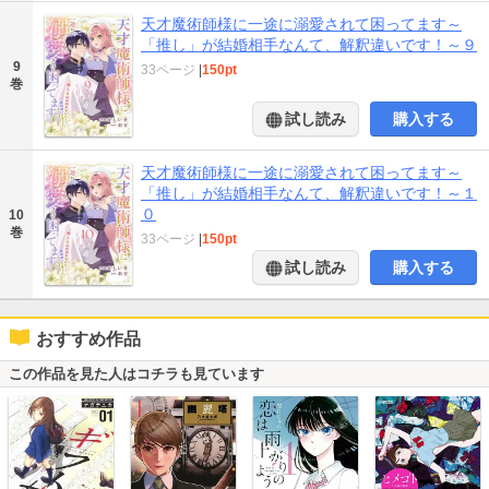
天才魔術師様に一途に溺愛されて困ってます～
「推し」が結婚相手なんて、解釈違いです！～９
9
33ページ
|
150pt
巻
試し読み
購入する
天才魔術師様に一途に溺愛されて困ってます～
「推し」が結婚相手なんて、解釈違いです！～１
０
10
巻
33ページ
|
150pt
試し読み
購入する
おすすめ作品
この作品を見た人はコチラも見ています