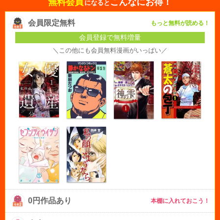
無料会員
こんなにお得！
になると
会員限定無料
もっと無料が読める！
会員登録で無料増量
＼この他にも会員無料漫画がいっぱい／
0円作品あり
本棚に入れておこう！