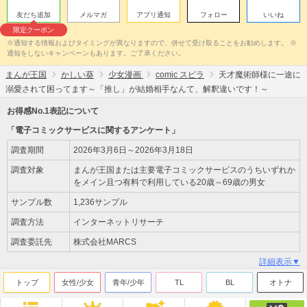
友だち追加
メルマガ
アプリ通知
フォロー
いいね
限定クーポン
※通知する情報およびタイミングが異なりますので、併せて受け取ることをお勧めします。 ※
通知をしないキャンペーンもあります。ご了承ください。
まんが王国
かしい葵
少女漫画
comic スピラ
天才魔術師様に一途に
溺愛されて困ってます～「推し」が結婚相手なんて、解釈違いです！～
お得感No.1表記について
「電子コミックサービスに関するアンケート」
調査期間
2026年3月6日～2026年3月18日
調査対象
まんが王国または主要電子コミックサービスのうちいずれか
をメイン且つ有料で利用している20歳～69歳の男女
サンプル数
1,236サンプル
調査方法
インターネットリサーチ
調査委託先
株式会社MARCS
詳細表示▼
トップ
女性/少女
青年/少年
TL
BL
オトナ