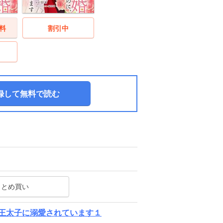
料
割引中
録して無料で読む
まとめ買い
王太子に溺愛されています１