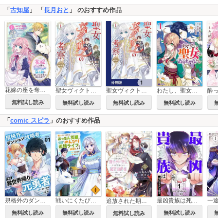
「
古知屋
」 「
長月おと
」 のおすすめ作品
花嫁の座を奪われた忌み姫は楽しい亡命生活はじめます！【電子単行本版/特典おまけ付き】
聖女ヴィクトリアの考察
聖女ヴィクトリアの考察【分冊版】
わたし、聖女じゃありませんから(コミック)
無料試し読み
無料試し読み
無料試し読み
無料試し読み
「
comic スピラ
」のおすすめ作品
戦いにくたびれたおっさん英雄、引退してのんびり辺境ライフを謳歌します【電子単行本版】
最凶貴族は死亡フラグを覆す【電子単行本版】
規格外のダンジョン攻略者、実は異世界帰りの元勇者【電子単行本版】
追放された期待外れ聖女ですが、聖婚により魔霊伯爵様に嫁ぐことになりました【単行本版】
無料試し読み
無料試し読み
無料試し読み
無料試し読み