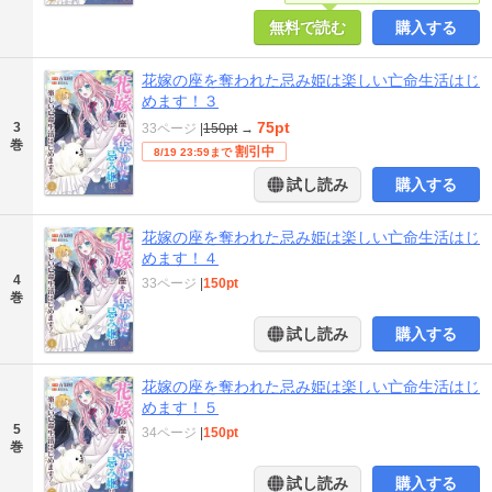
無料で読む
購入する
花嫁の座を奪われた忌み姫は楽しい亡命生活はじ
めます！３
75pt
3
33ページ
|
150pt
→
巻
割引中
8/19 23:59まで
試し読み
購入する
花嫁の座を奪われた忌み姫は楽しい亡命生活はじ
めます！４
4
33ページ
|
150pt
巻
試し読み
購入する
花嫁の座を奪われた忌み姫は楽しい亡命生活はじ
めます！５
5
34ページ
|
150pt
巻
試し読み
購入する