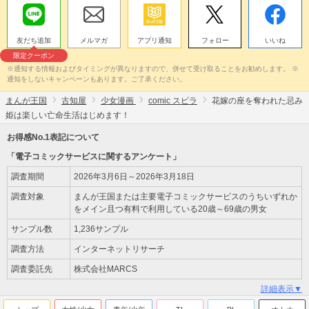
友だち追加
メルマガ
アプリ通知
フォロー
いいね
限定クーポン
※通知する情報およびタイミングが異なりますので、併せて受け取ることをお勧めします。 ※
通知をしないキャンペーンもあります。ご了承ください。
まんが王国
古知屋
少女漫画
comic スピラ
花嫁の座を奪われた忌み
姫は楽しい亡命生活はじめます！
お得感No.1表記について
「電子コミックサービスに関するアンケート」
調査期間
2026年3月6日～2026年3月18日
調査対象
まんが王国または主要電子コミックサービスのうちいずれか
をメイン且つ有料で利用している20歳～69歳の男女
サンプル数
1,236サンプル
調査方法
インターネットリサーチ
調査委託先
株式会社MARCS
詳細表示▼