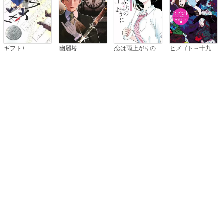
恋は雨上がりのように
ギフト±
幽麗塔
ヒメゴト～十九歳の制服～