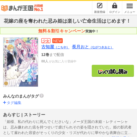
新規登録
ログイン
メニュー
花嫁の座を奪われた忌み姫は楽しい亡命生活はじめます！
無料＆割引キャンペーン
実施中！
少女
NEW
古知屋
長月おと
（こちや）
（ながつきおと）
12巻
まで配信
88人
がお気に入り登録中
みんなのまんがタグ
タグ編集
あらすじ | ストーリー
「姫様、私の代わりに死んでくださいな」メーダ王国の末姫・レティーシャ
は、忌み嫌われた痣を持つせいで虐げられその姿を隠されていた。姫の影武者
として雇われた容姿がそっくりの少女・リズが代わりに華やかな表舞台に立