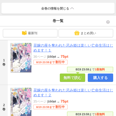
全巻の情報を
閉じる
巻一覧
最新刊
まとめ買い
花嫁の座を奪われた忌み姫は楽しい亡命生活はじ
めます！１
75pt
36ページ
|
150pt
→
1
割引中
8/19 23:59まで
巻
8/19 23:59
まで
1冊無料
無料で読む
購入する
花嫁の座を奪われた忌み姫は楽しい亡命生活はじ
めます！２
75pt
35ページ
|
150pt
→
2
割引中
8/19 23:59まで
巻
8/19 23:59
まで
1冊無料