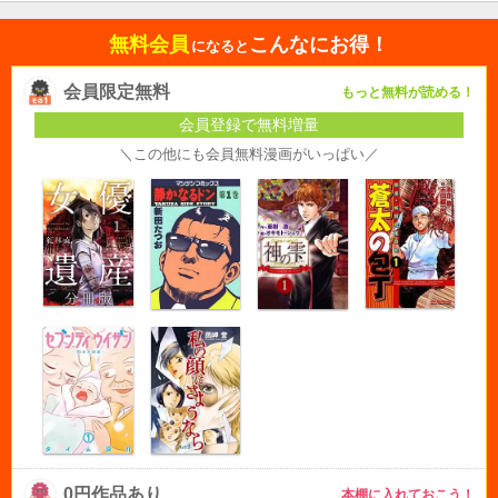
無料会員
こんなにお得！
になると
会員限定無料
もっと無料が読める！
会員登録で無料増量
＼この他にも会員無料漫画がいっぱい／
0円作品あり
本棚に入れておこう！