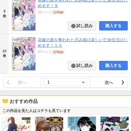
花嫁の座を奪われた忌み姫は楽しい亡命生活はじ
めます！９
9
35ページ
|
150pt
巻
試し読み
購入する
花嫁の座を奪われた忌み姫は楽しい亡命生活はじ
めます！１０
10
37ページ
|
150pt
巻
試し読み
購入する
前へ
次へ
おすすめ作品
この作品を見た人はコチラも見ています