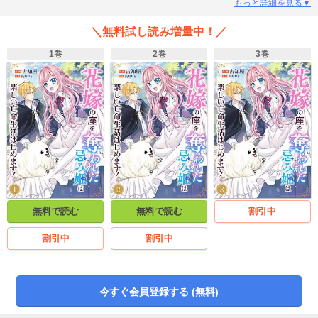
ち、レティーシャはその陰で雑用を回される日々ーー。しかしある日、神の啓
もっと詳細を見る▼
示と一致した痣を持つレティーシャに隣国の皇太子との縁談が舞い込んでく
る。輿入れの時がやってきて生まれて初めて見る外の世界に目を輝かせるレテ
＼無料試し読み増量中！／
ィーシャだったが、羨んだリズの画策によって花嫁の座を奪われてしまう…！
命まで狙われることとなったレティーシャを救ったのは、なにやら訳アリそう
1巻
2巻
3巻
な魔術師様でーー？
無料で読む
無料で読む
割引中
割引中
割引中
今すぐ会員登録する (無料)