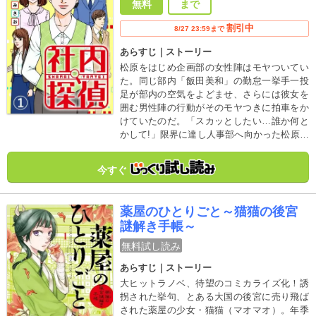
無料
まで
割引中
8/27 23:59まで
あらすじ｜ストーリー
松原をはじめ企画部の女性陣はモヤついてい
た。同じ部内「飯田美和」の勤怠一挙手一投
足が部内の空気をよどませ、さらには彼女を
囲む男性陣の行動がそのモヤつきに拍車をか
けていたのだ。「スカッとしたい…誰か何と
かして!」限界に達し人事部へ向かった松原を
出迎えたのは、ジト目で機関銃の如く早口で
しゃべる女性…”社内探偵”こと「久我ありさ」
今すぐ
だった―。
薬屋のひとりごと～猫猫の後宮
謎解き手帳～
無料試し読み
あらすじ｜ストーリー
大ヒットラノベ、待望のコミカライズ化！誘
拐された挙句、とある大国の後宮に売り飛ば
された薬屋の少女・猫猫（マオマオ）。年季