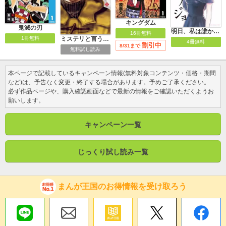
キングダム
鬼滅の刃
明日、私は誰かのカノジョ
16冊無料
ミステリと言う勿れ
1冊無料
4冊無料
割引中
8/31まで
無料試し読み
本ページで記載しているキャンペーン情報(無料対象コンテンツ・価格・期間
など)は、予告なく変更・終了する場合があります。予めご了承ください。
必ず作品ページや、購入確認画面などで最新の情報をご確認いただくようお
願いします。
キャンペーン一覧
じっくり試し読み一覧
まんが王国のお得情報を受け取ろう