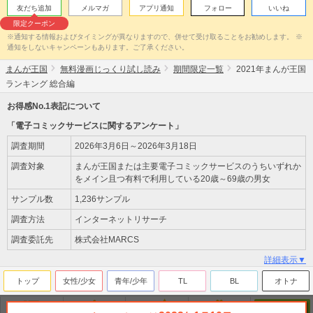
友だち追加
メルマガ
アプリ通知
フォロー
いいね
限定クーポン
※通知する情報およびタイミングが異なりますので、併せて受け取ることをお勧めします。 ※
通知をしないキャンペーンもあります。ご了承ください。
まんが王国
無料漫画じっくり試し読み
期間限定一覧
2021年まんが王国
ランキング 総合編
お得感No.1表記について
「電子コミックサービスに関するアンケート」
調査期間
2026年3月6日～2026年3月18日
調査対象
まんが王国または主要電子コミックサービスのうちいずれか
をメイン且つ有料で利用している20歳～69歳の男女
サンプル数
1,236サンプル
調査方法
インターネットリサーチ
調査委託先
株式会社MARCS
詳細表示▼
トップ
女性/少女
青年/少年
TL
BL
オトナ