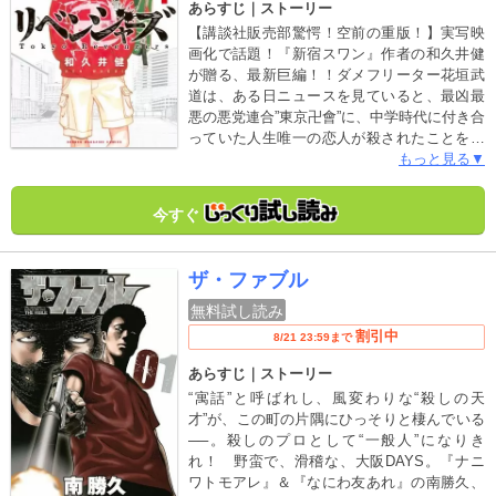
あらすじ｜ストーリー
【講談社販売部驚愕！空前の重版！】実写映
画化で話題！『新宿スワン』作者の和久井健
が贈る、最新巨編！！ダメフリーター花垣武
道は、ある日ニュースを見ていると、最凶最
悪の悪党連合”東京卍會”に、中学時代に付き合
っていた人生唯一の恋人が殺されたことを知
る。壁の薄いボロアパートに住み、レンタル
もっと見る▼
ショップでバイトしながら6歳年下の店長にこ
き使われる日々。人生のピークは確実に彼女
今すぐ
がいた中学時代だけだった……。そんなどん
底人生まっただ中のある日、突如12年前へタ
イムリープ！！恋人を救うため、逃げ続けた
ザ・ファブル
自分を変えるため、人生のリベンジを開始す
る！！【各方面から称賛の声！！】2017年の
無料試し読み
新連載で1番売れたサスペンス漫画！＆2017
割引中
8/21 23:59まで
年の新連載で1番売れたタイムリープ漫画！！
LINEマンガ総合ランキング1位獲得！！ホリ
あらすじ｜ストーリー
エモンが選ぶ今読むべき漫画11選ノミネー
“寓話”と呼ばれし、風変わりな“殺しの天
ト!!鈴木達央 VS. 島崎信長!? 一人三役で熱い
才”が、この町の片隅にひっそりと棲んでいる
掛け合いをした最新PVがYoutubeで公開
──。殺しのプロとして“一般人”になりき
中！！「鈴木達央 島崎信長 東卍」で検
れ！ 野蛮で、滑稽な、大阪DAYS。『ナニ
索！！
ワトモアレ』＆『なにわ友あれ』の南勝久、