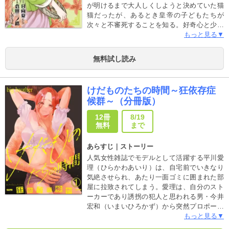
が明けるまで大人しくしようと決めていた猫
猫だったが、あるとき皇帝の子どもたちが
次々と不審死することを知る。好奇心と少し
ばかりの正義心、そして薬屋の知識を使い、
もっと見る▼
その謎を調べ始めてから猫猫の運命は大きく
変わって…？ “なろう”発の大ヒット異色ミス
無料試し読み
テリー、待望のコミカライズ登場です!!
けだものたちの時間～狂依存症
候群～（分冊版）
12冊
8/19
無料
まで
あらすじ｜ストーリー
人気女性雑誌でモデルとして活躍する平川愛
理（ひらかわあいり）は、自宅前でいきなり
気絶させられ、あたり一面ゴミに囲まれた部
屋に拉致されてしまう。愛理は、自分のスト
ーカーであり誘拐の犯人と思われる男・今井
宏和（いまいひろかず）から突然プロポーズ
され困惑するが、訳もわからないまま性的暴
もっと見る▼
力を受けることに。トイレも食事も管理され