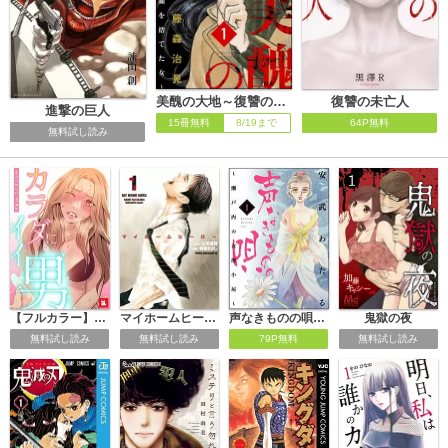
美醜の大地～復讐のために顔を捨てた女～（分冊版）
復讐の未亡人
進撃の巨人
15冊無料
8/19まで
64P無料
無料試し読み
【フルカラー】カラダにイイ男
マイホームヒーロー
声なきものの唄～瀬戸内の女郎小屋～
鬼獄の夜
無料試し読み
無料試し読み
79P無料
無料試し読み