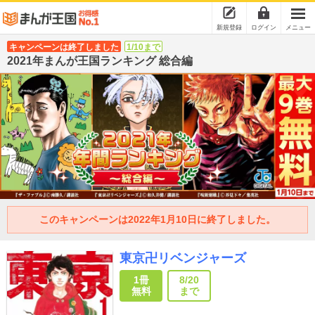
新規登録
ログイン
メニュー
キャンペーンは終了しました
1/10まで
2021年まんが王国ランキング 総合編
このキャンペーンは2022年1月10日に終了しました。
東京卍リベンジャーズ
1冊
8/20
無料
まで