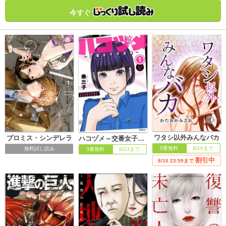
る監禁生活が始まり……!? ※この作品は
今すぐ
「comic RiSky(リスキー) Vol.1」に収録され
ています。重複購入にご注意ください。
ワタシ以外みんなバカ
プロミス・シンデレラ
ハコヅメ～交番女子の逆襲～
5冊無料
8/16まで
無料試し読み
3冊無料
8/23まで
割引中
8/16 23:59まで