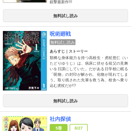
銃撃最新作!!!
無料試し読み
呪術廻戦
無料試し読み
あらすじ｜ストーリー
類稀な身体能力を持つ高校生・虎杖悠仁（い
たどりゆうじ）は、病床に伏せる祖父の見舞
いを日課にしていた。だがある日学校に眠る
「呪物」の封印が解かれ、化物が現れてしま
う。取り残された先輩を救う為、校舎へ乗り
込む虎杖だが!?
無料試し読み
社内探偵
5冊
8/27