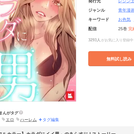
発行元
レジン
ジャンル
青年漫
キーワード
お色気
配信
25巻
完
3293人
がお気に入り登録中
無料試し読み
まんがタグ
エロ
ハーレム
タグ編集