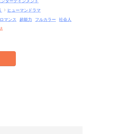
エンターテインメント
画
ヒューマンドラマ
ロマンス
超能力
フルカラー
社会人
結