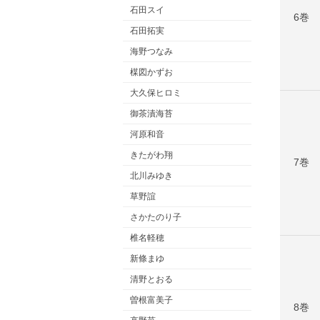
石田スイ
6巻
石田拓実
海野つなみ
楳図かずお
大久保ヒロミ
御茶漬海苔
河原和音
きたがわ翔
7巻
北川みゆき
草野誼
さかたのり子
椎名軽穂
新條まゆ
清野とおる
曽根富美子
8巻