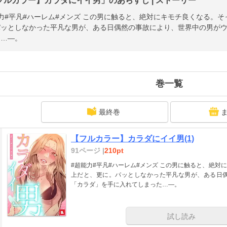
フルカラー】カラダにイイ男」のあらすじ | ストーリー
ム#メンズ この男に触ると、絶対にキモチ良くなる。そっと触れただけでも。それ以上だと、更
パッとしなかった平凡な男が、ある日偶然の事故により、世界中の男が
た…―。
巻一覧
最終巻
【フルカラー】カラダにイイ男(1)
91ページ |
210pt
#超能力#平凡#ハーレム#メンズ この男に触ると、絶対にキモチ良くなる。そっと触れただけでも。それ以
上だと、更に。パッとしなかった平凡な男が、ある日
「カラダ」を手に入れてしまった…―。
試し読み