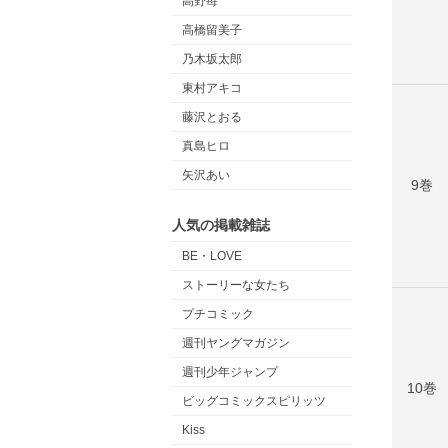
高野苺
高橋留美子
乃木坂太郎
東村アキコ
藤沢とおる
真島ヒロ
矢沢あい
9巻
人気の掲載雑誌
BE・LOVE
ストーリーな女たち
プチコミック
週刊ヤングマガジン
週刊少年ジャンプ
10巻
ビッグコミックスピリッツ
Kiss