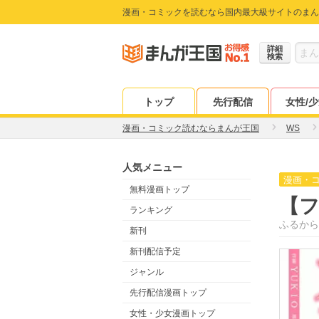
漫画・コミックを読むなら国内最大級サイトのまん
詳細
検索
トップ
先行配信
女性/
漫画・コミック読むならまんが王国
WS
人気メニュー
漫画・
無料漫画トップ
【
ランキング
ふるから
新刊
新刊配信予定
ジャンル
先行配信漫画トップ
女性・少女漫画トップ