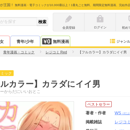
が王国！
無料漫画・電子コミックが10,000冊以上！1冊丸ごと無料、期間限定無料漫画、完結作
ログイン
会員登録
初め
少女
青年/少年
無料漫画
ジャン
青年漫画・コミック
レジコミ Red
【フルカラー】カラダにイイ男
コミック
フルカラー】カラダにイイ男
ーからだにいいおとこ
ベストセラー
著者・作者
WS
（だぶ
掲載雑誌
レジコミ