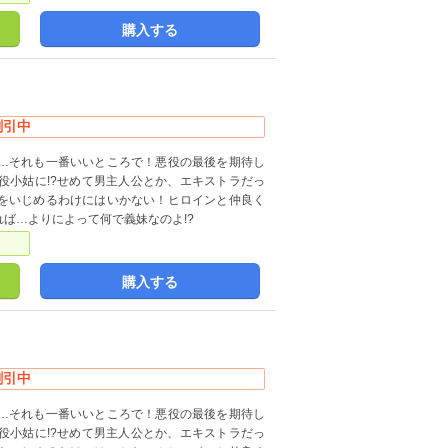
購入する
割引中
…それも一番いいところで！悪役の最後を期待し
役小姑に!?せめて男主人公とか、エキストラだっ
をいじめるわけにはいかない！ヒロインと仲良く
ば…よりによって何で義妹なのよ!?
購入する
割引中
…それも一番いいところで！悪役の最後を期待し
役小姑に!?せめて男主人公とか、エキストラだっ