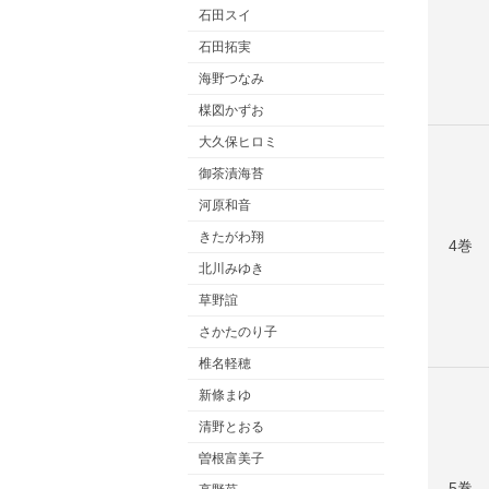
石田スイ
石田拓実
海野つなみ
楳図かずお
大久保ヒロミ
御茶漬海苔
河原和音
きたがわ翔
4巻
北川みゆき
草野誼
さかたのり子
椎名軽穂
新條まゆ
清野とおる
曽根富美子
5巻