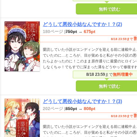
無料で読む
どうして悪役小姑なんですか！？(2)
180ページ |
750pt
→
675pt
8/18 23:59まで
愛読していた小説がエンディングを迎える前に連載中止
ていたのに…ところが、目が覚めると私がその小説の悪
たらよかったのに！このまま原作通りに最愛のヒロイン
しなくちゃ！でもすでに深まった溝をどうやって修復すれ
8/18 23:59
まで
無料増量中
無料で読む
どうして悪役小姑なんですか！？(3)
202ページ |
850pt
→
808pt
8/18 23:59まで
愛読していた小説がエンディングを迎える前に連載中止
ていたのに…ところが、目が覚めると私がその小説の悪