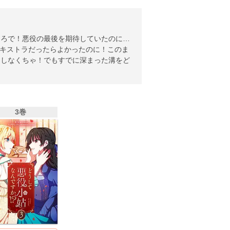
ころで！悪役の最後を期待していたのに…
エキストラだったらよかったのに！このま
くしなくちゃ！でもすでに深まった溝をど
3巻