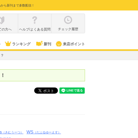
品から新刊まで多数配信！
チェック履歴
ての方へ
ヘルプ/よくある質問
ル
ランキング
新刊
来店ポイント
！？
中！
s
WS
（きむうーつ）
（だぶるゆーえす）