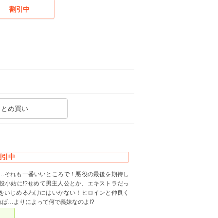
割引中
まとめ買い
割引中
…それも一番いいところで！悪役の最後を期待し
役小姑に!?せめて男主人公とか、エキストラだっ
をいじめるわけにはいかない！ヒロインと仲良く
ば…よりによって何で義妹なのよ!?