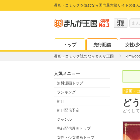
漫画・コミックを読むなら国内最大級サイトのまん
詳細
検索
トップ
先行配信
女性/
漫画・コミック読むならまんが王国
kimwoot
人気メニュー
無料漫画トップ
漫画・
ランキング
ど
新刊
新刊配信予定
どうして
ジャンル
先行配信漫画トップ
女性・少女漫画トップ