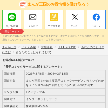
まんが王国のお得情報を受け取ろう
友だち追加
メルマガ
アプリ通知
フォロー
いいね
限定クーポン
※通知する情報およびタイミングが異なりますので、併せて受け取ることをお勧めします。 ※
通知をしないキャンペーンもあります。ご了承ください。
まんが王国
いくえみ綾
女性漫画
FEEL YOUNG
あなたのことはそ
れほど
あなたのことはそれほど(3)
お得感No.1表記について
「電子コミックサービスに関するアンケート」
調査期間
2026年3月6日～2026年3月18日
調査対象
まんが王国または主要電子コミックサービスのうちいずれか
をメイン且つ有料で利用している20歳～69歳の男女
サンプル数
1,236サンプル
調査方法
インターネットリサーチ
調査委託先
株式会社MARCS