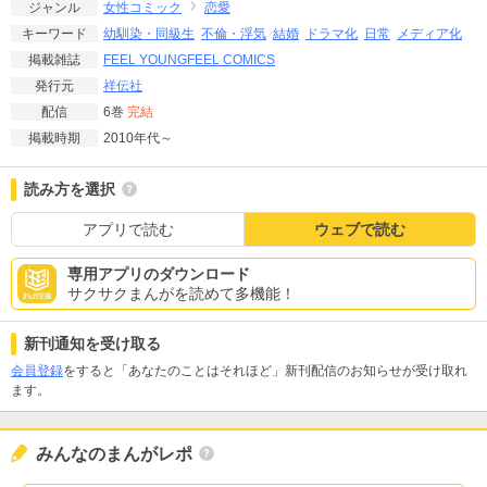
女性コミック
恋愛
ジャンル
幼馴染・同級生
不倫・浮気
結婚
ドラマ化
日常
メディア化
キーワード
FEEL YOUNG
FEEL COMICS
掲載雑誌
祥伝社
発行元
6巻
完結
配信
2010年代～
掲載時期
読み方を選択
アプリで読む
ウェブで読む
専用アプリのダウンロード
サクサクまんがを読めて多機能！
新刊通知を受け取る
会員登録
をすると「あなたのことはそれほど」新刊配信のお知らせが受け取れ
ます。
みんなのまんがレポ