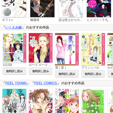
恋は雨上がりのように
ギフト±
幽麗塔
ヒメゴト～十九歳の制服～
「
いくえみ綾
」 のおすすめ作品
1日2回
ローズ ローズィ ローズフル バッド
潔く柔く
プリンシパル
か
無料試し読み
無料試し読み
無料試し読み
無料試し読み
「
FEEL YOUNG
」 「
FEEL COMICS
」 のおすすめ作品