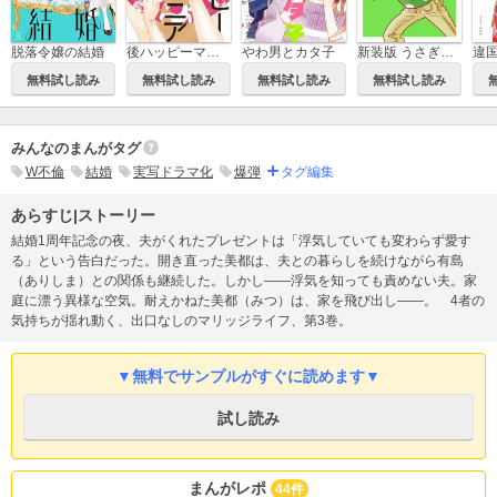
後ハッピーマニア
新装版 うさぎドロップ
脱落令嬢の結婚
やわ男とカタ子
違
無料試し読み
無料試し読み
無料試し読み
無料試し読み
みんなのまんがタグ
W不倫
結婚
実写ドラマ化
爆弾
タグ編集
あらすじ|ストーリー
結婚1周年記念の夜、夫がくれたプレゼントは「浮気していても変わらず愛す
る」という告白だった。開き直った美都は、夫との暮らしを続けながら有島
（ありしま）との関係も継続した。しかし――浮気を知っても責めない夫。家
庭に漂う異様な空気。耐えかねた美都（みつ）は、家を飛び出し――。 4者の
気持ちが揺れ動く、出口なしのマリッジライフ、第3巻。
▼無料でサンプルがすぐに読めます▼
試し読み
まんがレポ
44件