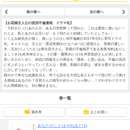
前の巻へ
次の巻へ
【お花畑主人公の泥沼不倫漫画、ドラマ化】
「大好きだったあの人が、ある日突然降って現れた。これは運命に違いない！
たとえ、私とあの人お互いが、もう別の人と結婚していたとしても--」
いくえみ綾先生が描く、救いようのないW不倫劇が2017年4月に実写ドラマ
化。キャストは、主人公・渡辺美都(わたなべみつ)に波瑠さん、美都の優しい
夫・涼太(りょうた)には東出昌大さん。美都の不倫相手である有島光軌(ありし
まこうき)を鈴木伸之さん、その妻・麗華(れいか)を仲里依紗さんが演じます。
良い大人のくせに、初恋の同級生との再会を「運命」と思い込み、不倫の泥沼
にずぶずぶとハマっていく主人公・美都。美都の旦那は、彼女を愛するがゆえ
に少しずつおかしくなっていき…。
穏やかで幸せな結婚生活も、何でも話せる大切な友人もすべて投げ打って捧げ
る価値はあるのか？旦那さんの描写がめちゃくちゃ怖い…！ぞわぞわドロドロ
の人間模様から、目が離せません。
巻一覧
最終巻
まとめ買い
あなたのことはそれほど(1)