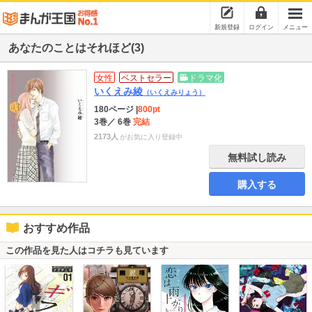
新規登録
ログイン
メニュー
あなたのことはそれほど(3)
女性
ベストセラー
ドラマ化
いくえみ綾
（いくえみりょう）
180ページ
|
800pt
3巻
／ 6巻
完結
2173人
がお気に入り登録中
無料試し読み
購入する
おすすめ作品
この作品を見た人はコチラも見ています