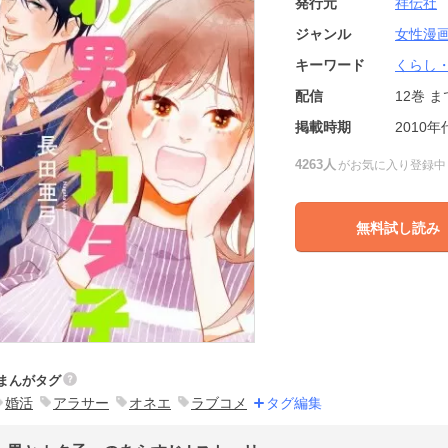
発行元
祥伝社
ジャンル
女性漫
キーワード
くらし
配信
12巻
ま
掲載時期
2010年
4263人
がお気に入り登録中
無料試し読み
まんがタグ
婚活
アラサー
オネエ
ラブコメ
タグ編集