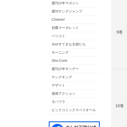
週刊少年マガジン
週刊ヤングジャンプ
Cheese!
別冊マーガレット
9巻
ベツコミ
Jourすてきな主婦たち
モーニング
Sho-Comi
週刊少年サンデー
ヤングキング
デザート
漫画アクション
モバフラ
10巻
ビックコミックスペリオール