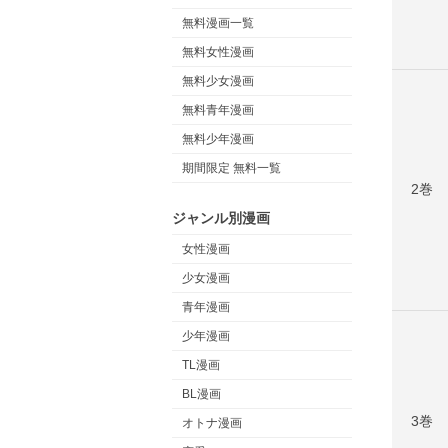
無料漫画一覧
無料女性漫画
無料少女漫画
無料青年漫画
無料少年漫画
期間限定 無料一覧
2巻
ジャンル別漫画
女性漫画
少女漫画
青年漫画
少年漫画
TL漫画
BL漫画
3巻
オトナ漫画