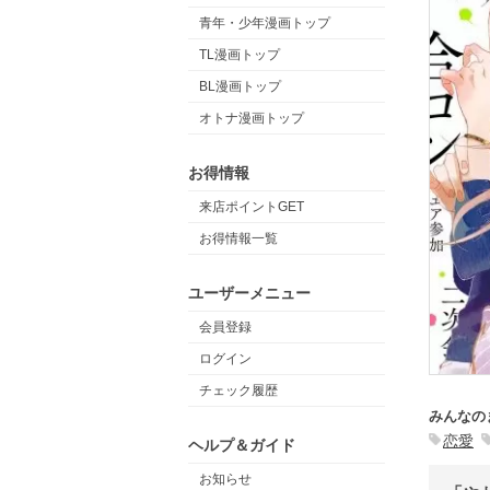
青年・少年漫画トップ
TL漫画トップ
BL漫画トップ
オトナ漫画トップ
お得情報
来店ポイントGET
お得情報一覧
ユーザーメニュー
会員登録
ログイン
チェック履歴
みんなの
恋愛
ヘルプ＆ガイド
お知らせ