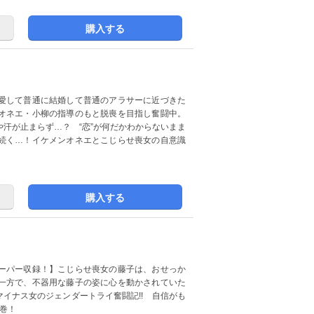
購入する
愛して普通に結婚して普通のアラサーに近づきた
オネエ・小柳の指導のもと脱喪を目指し奮闘中。
汗が止まらず…？ “恋”が何だかわからないまま
続く…！イケメンオネエとこじらせ喪女の自意識
購入する
ーパー収録！】こじらせ喪女の藤子は、おせっか
一方で、不器用な藤子の姿に心を動かされていた
マイナス女のジェンダートライ奮闘記!! 自信がも
巻！