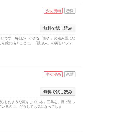
少女漫画
恋愛
無料で試し読み
苦しいです 毎日が 小さな「好き」の積み重ねな
んを絵に描くことに。「跳ぶ人」の美しいフォ
少女漫画
恋愛
無料で試し読み
を減らしたような顔をしている」三島を、目で追っ
ているのに、どうしても気になってしま