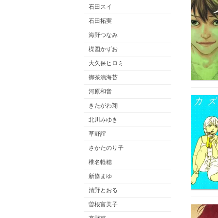
石田スイ
石田拓実
海野つなみ
楳図かずお
大久保ヒロミ
御茶漬海苔
河原和音
きたがわ翔
北川みゆき
草野誼
さかたのり子
椎名軽穂
新條まゆ
清野とおる
曽根富美子