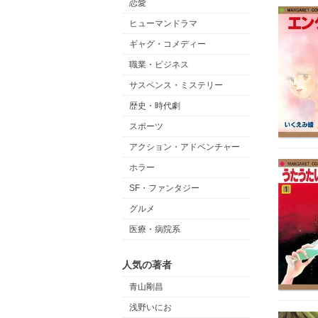
恋愛
ヒューマンドラマ
ギャグ・コメディー
職業・ビジネス
サスペンス・ミステリー
歴史・時代劇
スポーツ
アクション・アドベンチャー
ホラー
SF・ファンタジー
グルメ
医療・病院系
人気の著者
青山剛昌
浅野いにお