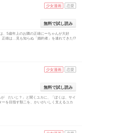
少女漫画
恋愛
無料で試し読み
絵は、5歳年上のお隣の正雄にーちゃんが大好
正雄は…見も知らぬ「婚約者」を連れてきた!?
少女漫画
恋愛
無料で試し読み
っちが だいじ？」と聞くユカに、「ぼくは、サイ
ターを目指す類二を、かいがいしく支えるユカ