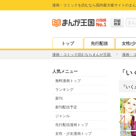
漫画・コミックを読むなら国内最大級サイトのまん
詳細
検索
トップ
先行配信
女性/
漫画・コミック読むならまんが王国
漫画・
人気メニュー
「い
無料漫画トップ
「いく
ランキング
新刊
新刊配信予定
ジャンル
先行配信漫画トップ
女性・少女漫画トップ