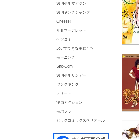
週刊少年マガジン
週刊ヤングジャンプ
Cheese!
別冊マーガレット
ベツコミ
Jourすてきな主婦たち
モーニング
Sho-Comi
週刊少年サンデー
ヤングキング
デザート
漫画アクション
モバフラ
ビックコミックスペリオール