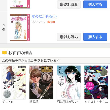
試し読み
購入する
君の歌がある(3)
204ページ
|
494pt
3
巻
試し読み
購入する
おすすめ作品
この作品を見た人はコチラも見ています
恋は雨上がりのように
ギフト±
幽麗塔
ヒメゴト～十九歳の制服～