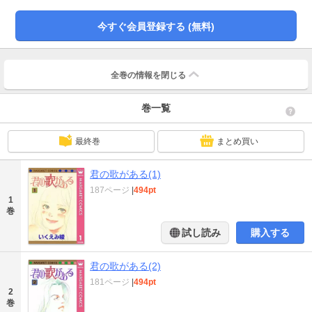
今すぐ会員登録する (無料)
全巻の情報を
閉じる
巻一覧
最終巻
まとめ買い
君の歌がある(1)
187ページ
|
494pt
1
巻
試し読み
購入する
君の歌がある(2)
181ページ
|
494pt
2
巻