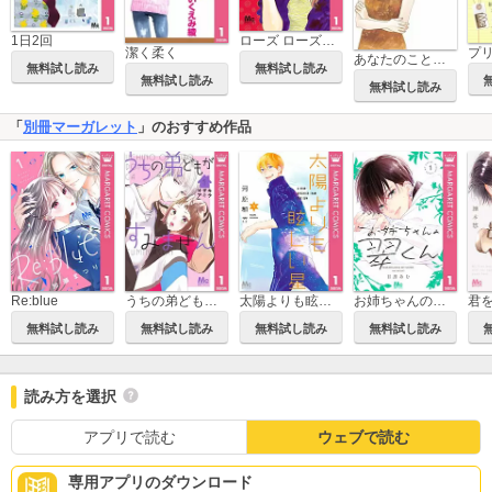
1日2回
ローズ ローズィ ローズフル バッド
潔く柔く
プ
あなたのことはそれほど
無料試し読み
無料試し読み
無料試し読み
無料試し読み
「
別冊マーガレット
」のおすすめ作品
Re:blue
うちの弟どもがすみません
太陽よりも眩しい星
お姉ちゃんの翠くん
無料試し読み
無料試し読み
無料試し読み
無料試し読み
読み方を選択
アプリで読む
ウェブで読む
専用アプリのダウンロード