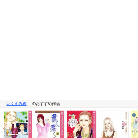
「
いくえみ綾
」 のおすすめ作品