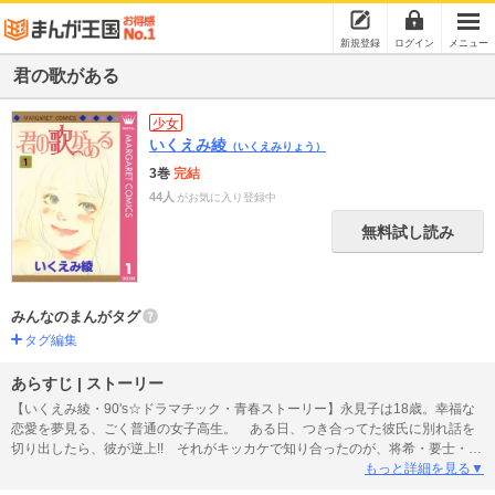
新規登録
ログイン
メニュー
君の歌がある
少女
いくえみ綾
（いくえみりょう）
3巻
完結
44人
がお気に入り登録中
無料試し読み
みんなのまんがタグ
タグ編集
あらすじ | ストーリー
【いくえみ綾・90's☆ドラマチック・青春ストーリー】永見子は18歳。幸福な
恋愛を夢見る、ごく普通の女子高生。 ある日、つき合ってた彼氏に別れ話を
切り出したら、彼が逆上!! それがキッカケで知り合ったのが、将希・要士・賀
句の、可児田３兄弟。次男の要士と付き合い始めたのはいいが――永見子の運
もっと詳細を見る▼
命は大きく動き出そうとしていた!! 10代の女の子のビビットなハートを描く！