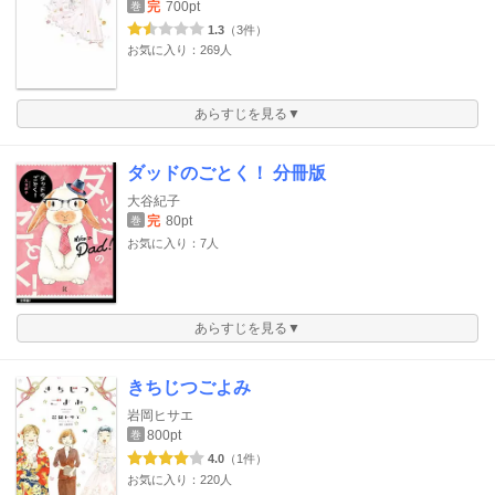
完
700pt
巻
1.3
（3件）
お気に入り：269人
あらすじを見る▼
ダッドのごとく！ 分冊版
大谷紀子
完
80pt
巻
お気に入り：7人
あらすじを見る▼
きちじつごよみ
岩岡ヒサエ
800pt
巻
4.0
（1件）
お気に入り：220人