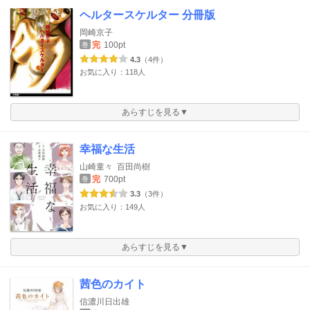
ヘルタースケルター 分冊版
岡崎京子
完
100pt
巻
4.3
（4件）
お気に入り：118人
あらすじを見る▼
幸福な生活
山崎童々
百田尚樹
完
700pt
巻
3.3
（3件）
お気に入り：149人
あらすじを見る▼
茜色のカイト
信濃川日出雄