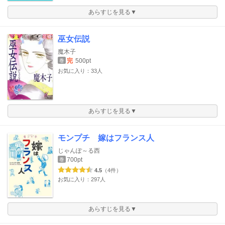
あらすじを見る▼
巫女伝説
魔木子
完
500pt
巻
お気に入り：33人
あらすじを見る▼
モンプチ 嫁はフランス人
じゃんぽ～る西
700pt
巻
4.5
（4件）
お気に入り：297人
あらすじを見る▼