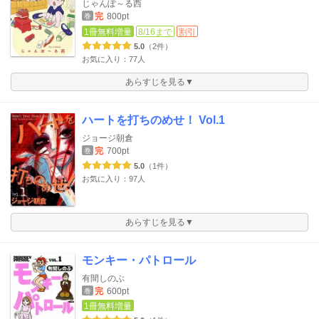
じゃんぽ～る西
完
800pt
巻
1冊無料増量
8/16まで
割引
5.0
（2件）
お気に入り：77人
あらすじを見る▼
ハートを打ちのめせ！ Vol.1
ジョージ朝倉
完
700pt
巻
5.0
（1件）
お気に入り：97人
あらすじを見る▼
モンキー・パトロール
有間しのぶ
完
600pt
巻
1冊無料増量