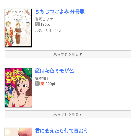
きちじつごよみ 分冊版
岩岡ヒサエ
180pt
巻
お気に入り：14人
あらすじを見る▼
恋は花色ミモザ色
塚本知子
完
500pt
巻
あらすじを見る▼
君に会えたら何て言おう