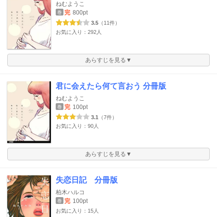
ねむようこ
完
800pt
巻
3.5
（11件）
お気に入り：292人
あらすじを見る▼
君に会えたら何て言おう 分冊版
ねむようこ
完
100pt
巻
3.1
（7件）
お気に入り：90人
あらすじを見る▼
失恋日記 分冊版
柏木ハルコ
完
100pt
巻
お気に入り：15人