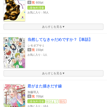
完
600pt
巻
1冊無料増量
お気に入り：50人
あらすじを見る▼
当然してなきゃだめですか？【単話】
シモダアサミ
完
150pt
巻
お気に入り：1人
あらすじを見る▼
君がまた描きだす線
加藤羽入
完
700pt
巻
1冊無料増量
8/16まで
割引
お気に入り：13人