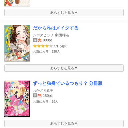
あらすじを見る▼
だから私はメイクする
シバタヒカリ
劇団雌猫
完
800pt
巻
4.3
（4件）
お気に入り：728人
あらすじを見る▼
ずっと独身でいるつもり？ 分冊版
おかざき真里
完
180pt
巻
お気に入り：18人
あらすじを見る▼