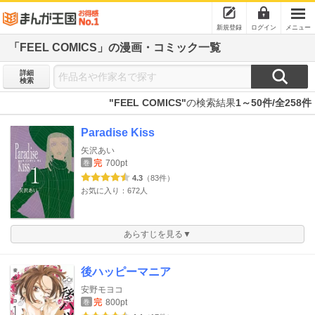
新規登録
ログイン
メニュー
「FEEL COMICS」の漫画・コミック一覧
詳細
検索
"FEEL COMICS"
の検索結果
1～50件/全258件
Paradise Kiss
矢沢あい
完
700pt
巻
4.3
（83件）
お気に入り：672人
あらすじを見る▼
後ハッピーマニア
安野モヨコ
完
800pt
巻