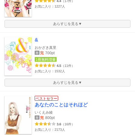
4.4
（17件）
お気に入り：1227人
あらすじを見る▼
&
おかざき真里
完
700pt
巻
1冊無料増量
4.5
（11件）
お気に入り：1532人
あらすじを見る▼
ベストセラー
あなたのことはそれほど
いくえみ綾
完
800pt
巻
3.6
（16件）
お気に入り：2173人