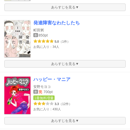
あらすじを見る▼
発達障害なわたしたち
町田粥
850pt
巻
5.0
（1件）
お気に入り：34人
あらすじを見る▼
ハッピー・マニア
安野モヨコ
完
700pt
巻
1冊無料増量
3.3
（12件）
お気に入り：430人
あらすじを見る▼