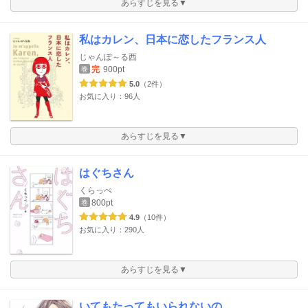
あらすじを見る▼
私はカレン、日本に恋したフランス人
じゃんぽ～る西
完
900pt
巻
5.0
（2件）
お気に入り：96人
あらすじを見る▼
はぐちさん
くらっぺ
800pt
巻
4.9
（10件）
お気に入り：290人
あらすじを見る▼
いてもたってもいられないの