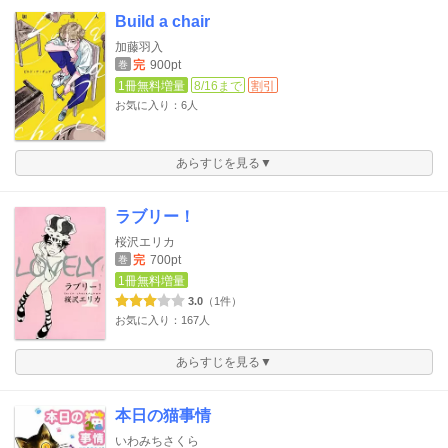
Build a chair
加藤羽入
完
900pt
巻
1冊無料増量
8/16まで
割引
お気に入り：6人
あらすじを見る▼
ラブリー！
桜沢エリカ
完
700pt
巻
1冊無料増量
3.0
（1件）
お気に入り：167人
あらすじを見る▼
本日の猫事情
いわみちさくら