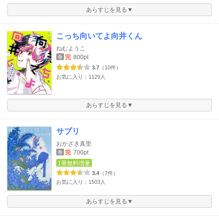
あらすじを見る▼
こっち向いてよ向井くん
ねむようこ
完
800pt
巻
3.7
（10件）
お気に入り：1129人
あらすじを見る▼
サプリ
おかざき真里
完
700pt
巻
1冊無料増量
3.4
（7件）
お気に入り：1503人
あらすじを見る▼