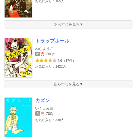
お気に入り：165人
あらすじを見る▼
トラップホール
ねむようこ
完
700pt
巻
4.0
（17件）
お気に入り：1422人
あらすじを見る▼
カズン
いくえみ綾
完
700pt
巻
お気に入り：338人