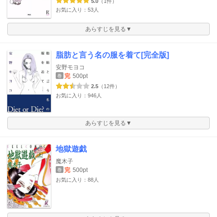
5.0
（1件）
お気に入り：53人
あらすじを見る▼
脂肪と言う名の服を着て[完全版]
安野モヨコ
完
500pt
巻
2.5
（12件）
お気に入り：946人
あらすじを見る▼
地獄遊戯
魔木子
完
500pt
巻
お気に入り：88人