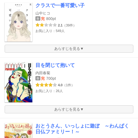
クラスで一番可愛い子
山中ヒコ
完
800pt
巻
2.1
（39件）
お気に入り：549人
あらすじを見る▼
目を閉じて抱いて
内田春菊
完
700pt
巻
4.0
（1件）
お気に入り：26人
あらすじを見る▼
おとうさん、いっしょに遊ぼ ～わんぱく
日仏ファミリー！～