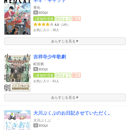
ネオ・キャット
青化
800pt
巻
1冊無料増量
8/16まで
割引
4.0
（1件）
お気に入り：30人
あらすじを見る▼
吉祥寺少年歌劇
町田粥
800pt
巻
1冊無料増量
8/16まで
割引
お気に入り：61人
あらすじを見る▼
大川ぶくぶのお日記させていただく。
大川ぶくぶ
800pt
巻