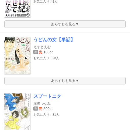
お気に入り：9人
あらすじを見る▼
うどんの女【単話】
えすとえむ
完
100pt
巻
お気に入り：28人
あらすじを見る▼
スプートニク
海野つなみ
完
800pt
巻
お気に入り：31人