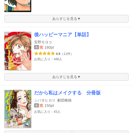
あらすじを見る▼
後ハッピーマニア【単話】
安野モヨコ
完
180pt
巻
4.9
（11件）
お気に入り：446人
あらすじを見る▼
だから私はメイクする 分冊版
シバタヒカリ
劇団雌猫
完
150pt
巻
お気に入り：43人