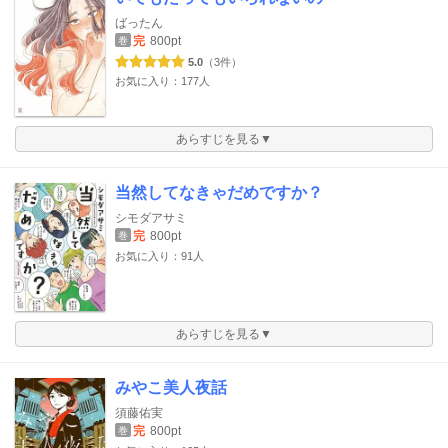
ばったん
完
800pt
巻
5.0
（3件）
お気に入り：177人
あらすじを見る▼
当然してなきゃだめですか？
シモダアサミ
完
800pt
巻
お気に入り：91人
あらすじを見る▼
みやこ美人夜話
須藤佑実
完
800pt
巻