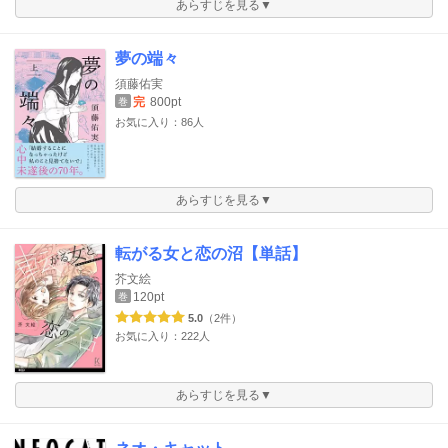
あらすじを見る▼
夢の端々
須藤佑実
完
800pt
巻
お気に入り：86人
あらすじを見る▼
転がる女と恋の沼【単話】
芥文絵
120pt
巻
5.0
（2件）
お気に入り：222人
あらすじを見る▼