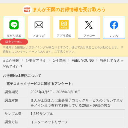
まんが王国のお得情報を受け取ろう
友だち追加
メルマガ
アプリ通知
フォロー
いいね
限定クーポン
※通知する情報およびタイミングが異なりますので、併せて受け取ることをお勧めします。 ※
通知をしないキャンペーンもあります。ご了承ください。
まんが王国
シモダアサミ
女性漫画
FEEL YOUNG
当然してなきゃ
だめですか？
お得感No.1表記について
「電子コミックサービスに関するアンケート」
調査期間
2026年3月6日～2026年3月18日
調査対象
まんが王国または主要電子コミックサービスのうちいずれか
をメイン且つ有料で利用している20歳～69歳の男女
サンプル数
1,236サンプル
調査方法
インターネットリサーチ