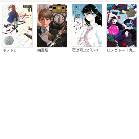
恋は雨上がりのように
ギフト±
幽麗塔
ヒメゴト～十九歳の制服～