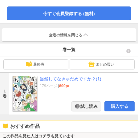
を暴くセラピー・ラブコメディ！
今すぐ会員登録する (無料)
全巻の情報を
閉じる
巻一覧
最終巻
まとめ買い
当然してなきゃだめですか？(1)
179ページ
|
800pt
1
巻
試し読み
購入する
おすすめ作品
この作品を見た人はコチラも見ています