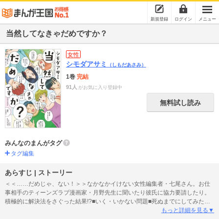
新規登録
ログイン
メニュー
当然してなきゃだめですか？
女性
シモダアサミ
（しもだあさみ）
1巻
完結
91人
がお気に入り登録中
無料試し読み
みんなのまんがタグ
タグ編集
あらすじ | ストーリー
＜＜……だめじゃ、ない！＞＞なかなかイけない女性編集者・七尾さん。お仕
事相手のティーンズラブ漫画家・月野先生に聞いたり彼氏に協力要請したり。
積極的に解決法をさぐった結果!?■いく・いかない問題■死ぬまでにしてみたい
こと■毎月気まずいレス夫婦■したい？ したくない？など、性の悩みや思い込み
もっと詳細を見る▼