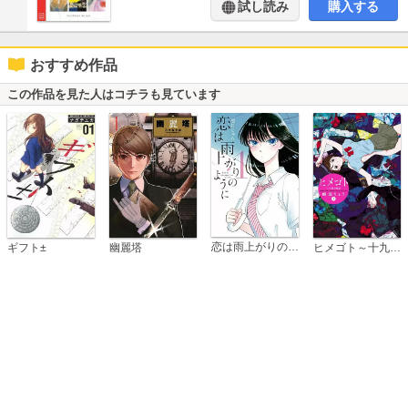
試し読み
購入する
おすすめ作品
この作品を見た人はコチラも見ています
恋は雨上がりのように
ギフト±
幽麗塔
ヒメゴト～十九歳の制服～