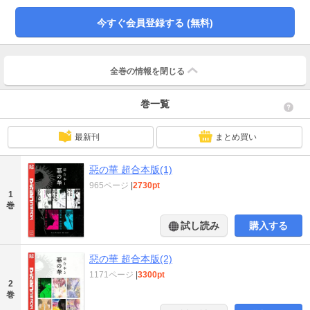
に、彼女が求めた“契約”とは……!? 話題沸騰!! 奇才・押見修造が描く背徳的
純愛ストーリー！
今すぐ会員登録する (無料)
全巻の情報を
閉じる
巻一覧
最新刊
まとめ買い
惡の華 超合本版(1)
965ページ
|
2730pt
1
巻
試し読み
購入する
惡の華 超合本版(2)
1171ページ
|
3300pt
2
巻