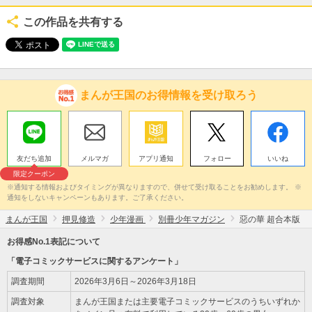
この作品を共有する
まんが王国のお得情報を受け取ろう
友だち追加
メルマガ
アプリ通知
フォロー
いいね
限定クーポン
※通知する情報およびタイミングが異なりますので、併せて受け取ることをお勧めします。 ※
通知をしないキャンペーンもあります。ご了承ください。
まんが王国
押見修造
少年漫画
別冊少年マガジン
惡の華 超合本版
お得感No.1表記について
「電子コミックサービスに関するアンケート」
調査期間
2026年3月6日～2026年3月18日
調査対象
まんが王国または主要電子コミックサービスのうちいずれか