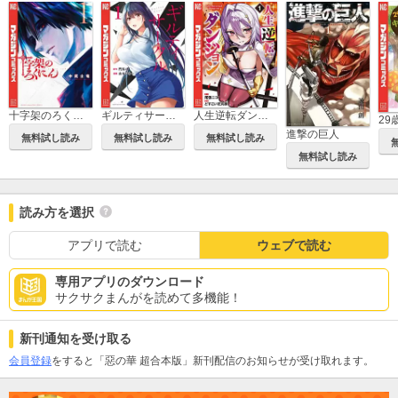
十字架のろくにん
ギルティサークル
人生逆転ダンジョン
進撃の巨人
無料試し読み
無料試し読み
無料試し読み
無料試し読み
読み方を選択
アプリで読む
ウェブで読む
専用アプリのダウンロード
サクサクまんがを読めて多機能！
新刊通知を受け取る
会員登録
をすると「惡の華 超合本版」新刊配信のお知らせが受け取れます。