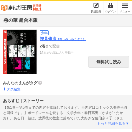
新規登録
ログイン
メニュー
惡の華 超合本版
少年
押見修造
（おしみしゅうぞう）
2巻
まで配信
14人
がお気に入り登録中
無料試し読み
みんなのまんがタグ
タグ編集
あらすじ | ストーリー
【第1巻～第5巻までの内容を収録しております。※内容はコミックス発売当時
と同様です。】ボードレールを愛する、文学少年・春日高男（かすが・たか
お）。ある日、彼は、放課後の教室に落ちていた大好きな佐伯奈々子（さえ
き・ななこ）の体操着を、思わず盗ってしまう。それを、嫌われ者の少女・仲
もっと詳細を見る▼
村佐和（なかむら・さわ）に見られていたことが発覚!! バラされたくない春日