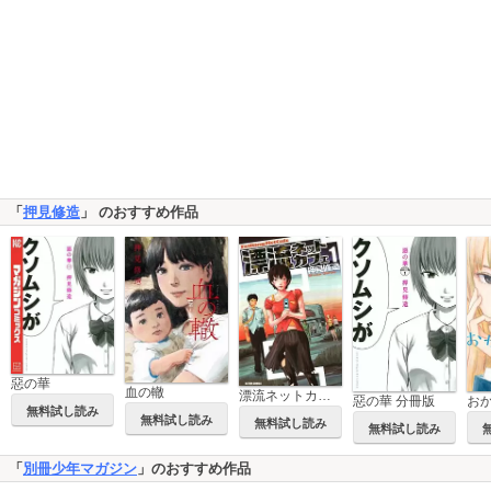
「
押見修造
」 のおすすめ作品
惡の華
血の轍
漂流ネットカフェ
惡の華 分冊版
お
無料試し読み
無料試し読み
無料試し読み
無料試し読み
「
別冊少年マガジン
」のおすすめ作品