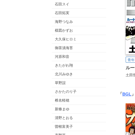
石田スイ
石田拓実
海野つなみ
楳図かずお
大久保ヒロミ
御茶漬海苔
河原和音
青年
きたがわ翔
ルー
北川みゆき
土田
草野誼
さかたのり子
「
BGL
椎名軽穂
新條まゆ
清野とおる
曽根富美子