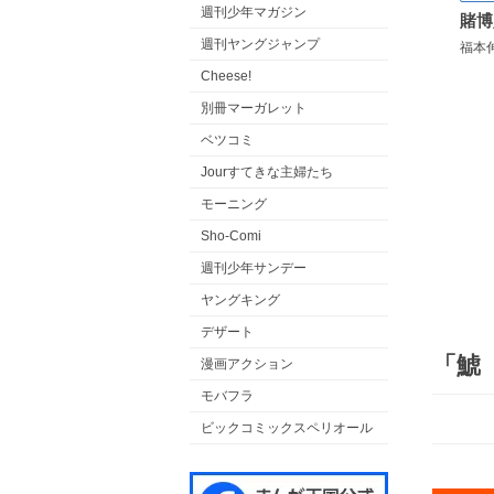
週刊少年マガジン
週刊ヤングジャンプ
福本
Cheese!
別冊マーガレット
ベツコミ
Jourすてきな主婦たち
モーニング
Sho-Comi
週刊少年サンデー
ヤングキング
デザート
「鯱
漫画アクション
モバフラ
ビックコミックスペリオール