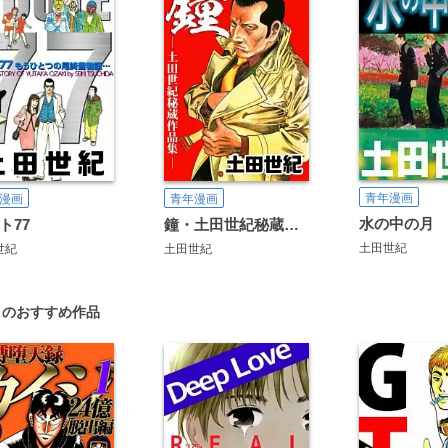
青年漫画
漫画
青年漫画
水の中の月
ト77
鐘・土田世紀秘蔵作品集
土田世紀
世紀
土田世紀
」のおすすめ作品