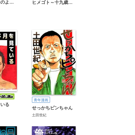
恋は雨上がりのように
ヒメゴト～十九歳の制服～
青年漫画
ている
せっかちピンちゃん
土田世紀