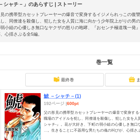
 －シャチ－」のあらすじ | ストーリー
形見の携帯型カセットプレーヤーの爆音で変身するイジメられっこの復
し、同僚達を殺傷し、犯した女を人質に海に向かう少年院上がりの男の逃
の弱小組の心優しき無口なヤクザの怒りの咆哮、『おセンチ極道塊一発
、心揺さぶる全5編。
巻一覧
最終巻
鯱 －シャチ－(1)
192ページ |
600pt
父の形見の携帯型カセットプレーヤーの爆音で変身する
職場のアイドルを犯し、同僚達を殺傷し、犯した女を人質
シャチ-』。花が大好き、下町の弱小組の心優しき無口
…。生きることに不器用な男たちの魂の叫びが、心揺さぶ