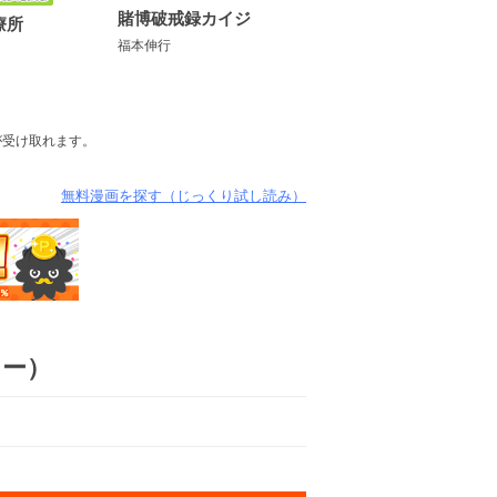
賭博破戒録カイジ
療所
福本伸行
が受け取れます。
無料漫画を探す（じっくり試し読み）
ュー）