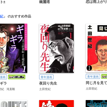
ト±
幽麗塔
紀
」 のおすすめ作品
青年漫画
漫画
青年漫画
同じ月を見
ギラ
夜回り先生
土田世紀
世紀
滝直毅
土田世紀