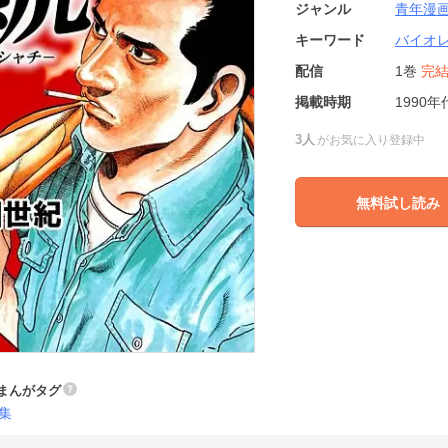
ジャンル
青年漫
キーワード
バイオ
配信
1巻
完
掲載時期
1990年
3人
がお気に入り登録中
無料試し読み
まんがタグ
集