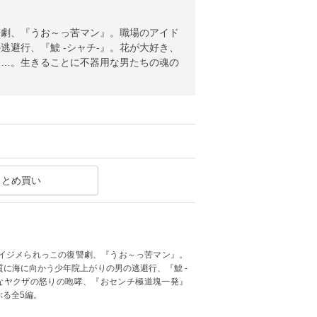
讐劇、『うお～っ苦マン』。職場のアイド
避行、『鯱 -シャチ-』。花が大好き、
』…。生きることに不器用な男たちの魂の
まとめ買い
イジメられっこの復讐劇、『うお～っ苦マン』。
に海に向かう少年院上がりの男の逃避行、『鯱 -
なヤクザの怒りの咆哮、『おセンチ極道塊一発』
る全5編。