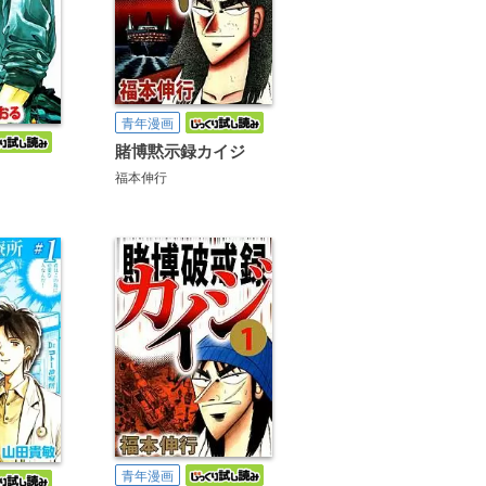
青年漫画
賭博黙示録カイジ
福本伸行
青年漫画