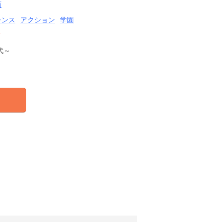
画
レンス
アクション
学園
結
代～