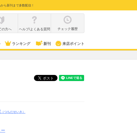
品から新刊まで多数配信！
チェック履歴
ての方へ
ヘルプ/よくある質問
ル
ランキング
新刊
来店ポイント
紀
（つちだせいき）
リー