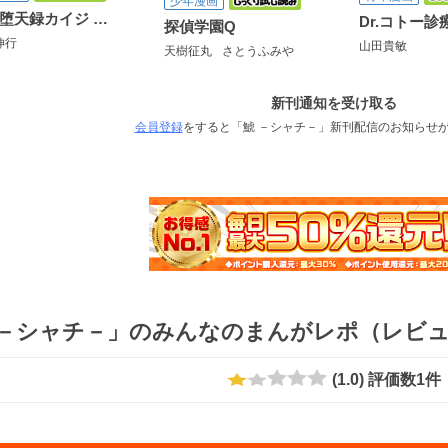
少年漫画
賭博堕天録カイジ ワン・ポーカー編
Dr.コトー診
探偵学園Q
伸行
山田貴敏
天樹征丸
さとうふみや
新刊通知を受け取る
会員登録
をすると「鯱 －シャチ－」新刊配信のお知らせ
 －シャチ－」のみんなのまんがレポ（レビ
(
1.0
)
評価数
1
件