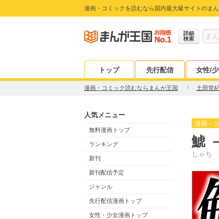
漫画・コミックを読むなら国内最大級サイトのまん
詳細
検索
トップ
先行配信
女性/
漫画・コミック読むならまんが王国
土田世
人気メニュー
漫画・
無料漫画トップ
鯱 
ランキング
しゃち
新刊
新刊配信予定
ジャンル
先行配信漫画トップ
女性・少女漫画トップ