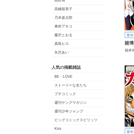
高野苺
高橋留美子
乃木坂太郎
東村アキコ
藤沢とおる
青年
真島ヒロ
福本
矢沢あい
人気の掲載雑誌
BE・LOVE
ストーリーな女たち
プチコミック
週刊ヤングマガジン
週刊少年ジャンプ
ビッグコミックスピリッツ
Kiss
青年