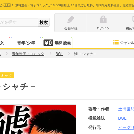
が王国！
無料漫画・電子コミックが10,000冊以上！1冊丸ごと無料、期間限定無料漫画、完結作
ログイン
会員登録
初め
少女
青年/少年
無料漫画
ジャン
紀
青年漫画・コミック
BGL
鯱 －シャチ－
コミック
－シャチ－
著者・作者
土田世
掲載雑誌
BGL
発行元
ビーグ