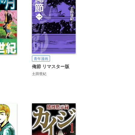
青年漫画
俺節 リマスター版
土田世紀