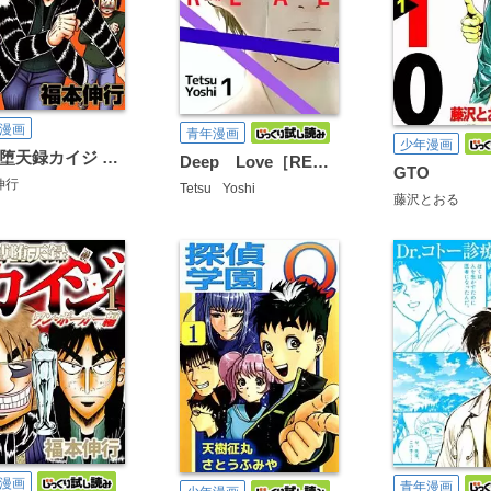
漫画
青年漫画
少年漫画
賭博堕天録カイジ 24億脱出編
Deep Love［REAL]
GTO
伸行
Tetsu
Yoshi
藤沢とおる
漫画
青年漫画