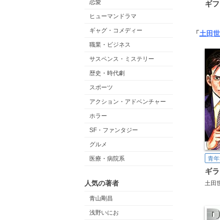
恋愛
ギフ
ヒューマンドラマ
ギャグ・コメディー
「
土田世
職業・ビジネス
サスペンス・ミステリー
歴史・時代劇
スポーツ
アクション・アドベンチャー
ホラー
SF・ファンタジー
グルメ
青年
医療・病院系
ギラ
人気の著者
土田
青山剛昌
浅野いにお