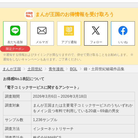
まんが王国のお得情報を受け取ろう
友だち追加
メルマガ
アプリ通知
フォロー
いいね
限定クーポン
※通知する情報およびタイミングが異なりますので、併せて受け取ることをお勧めします。 ※
通知をしないキャンペーンもあります。ご了承ください。
まんが王国
土田世紀
青年漫画
BGL
鐘・土田世紀秘蔵作品集
お得感No.1表記について
「電子コミックサービスに関するアンケート」
調査期間
2026年3月6日～2026年3月18日
調査対象
まんが王国または主要電子コミックサービスのうちいずれか
をメイン且つ有料で利用している20歳～69歳の男女
サンプル数
1,236サンプル
調査方法
インターネットリサーチ
調査委託先
株式会社MARCS