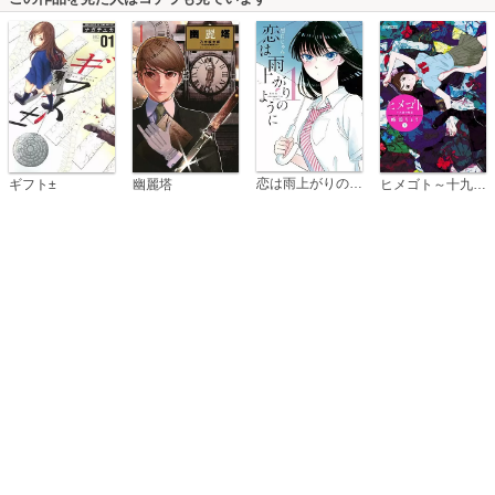
恋は雨上がりのように
ギフト±
幽麗塔
ヒメゴト～十九歳の制服～