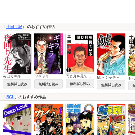
「
土田世紀
」 のおすすめ作品
同じ月を見ている
夜回り先生
ギラギラ
鯱 －シャチ－
無料試し読み
無料試し読み
無料試し読み
無料試し読み
「
BGL
」のおすすめ作品