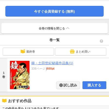
シリアスからギャグまで、泥にまみれながらも足掻き、闘う人々の姿を描い
た、土田世紀の傑作選。
今すぐ会員登録する (無料)
全巻の情報を
閉じる
巻一覧
最終巻
まとめ買い
鐘・土田世紀秘蔵作品集(1)
336ページ
|
600pt
1
巻
試し読み
購入する
おすすめ作品
この作品を見た人はコチラも見ています