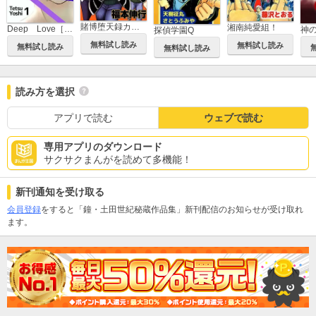
賭博堕天録カイジ 24億脱出編
湘南純愛組！
Deep Love［REAL]
神
探偵学園Q
無料試し読み
無料試し読み
無料試し読み
無料試し読み
読み方を選択
アプリで読む
ウェブで読む
専用アプリのダウンロード
サクサクまんがを読めて多機能！
新刊通知を受け取る
会員登録
をすると「鐘・土田世紀秘蔵作品集」新刊配信のお知らせが受け取れ
ます。