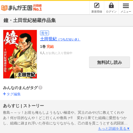
新規登録
ログイン
メニュー
鐘・土田世紀秘蔵作品集
青年
土田世紀
（つちだせいき）
1巻
完結
6人
がお気に入り登録中
無料試し読み
みんなのまんがタグ
タグ編集
あらすじ | ストーリー
敷島～～ッ！お前も俺もしようもない極道や。冥土のみやげに教えてくれや
あ！何が目的なんや！どこ行くんや敷島ァ!! 変わり果てた組織に愛想をつか
し、組織に疎まれ浮いた存在になりながらも、己の道を貫こうとする武闘派ヤ
クザの破滅的な生き様…。表題作…『鐘』。 どうにもならない日常、現実…。
もっと詳細を見る▼