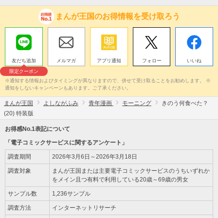
まんが王国のお得情報を受け取ろう
友だち追加
メルマガ
アプリ通知
フォロー
いいね
限定クーポン
※通知する情報およびタイミングが異なりますので、併せて受け取ることをお勧めします。 ※
通知をしないキャンペーンもあります。ご了承ください。
まんが王国
よしながふみ
青年漫画
モーニング
きのう何食べた？
(20) 特装版
お得感No.1表記について
「電子コミックサービスに関するアンケート」
調査期間
2026年3月6日～2026年3月18日
調査対象
まんが王国または主要電子コミックサービスのうちいずれか
をメイン且つ有料で利用している20歳～69歳の男女
サンプル数
1,236サンプル
調査方法
インターネットリサーチ