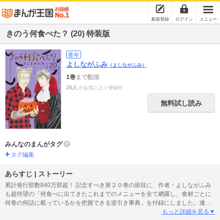
新規登録
ログイン
メニュー
きのう何食べた？ (20) 特装版
青年
よしながふみ
（よしながふみ）
1巻
まで配信
25人
がお気に入り登録中
無料試し読み
みんなのまんがタグ
タグ編集
あらすじ | ストーリー
累計発行部数840万部超！ 記念すべき第２０巻の節目に、作者・よしながふみ
も超待望の「何食べに出てきたこれまでのメニューを全て網羅し、食材ごとに
何巻の何話に載っているかを把握できる逆引き事典」を付録にしました。連載
当初から変わらず『きのう何食べた？』が大切にしているメインコンテンツが
もっと詳細を見る▼