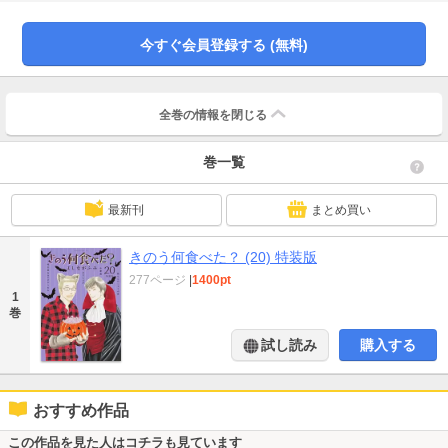
料理です。ストーリー内に毎話出てくるメニューやレシピは、その時のエピソ
ードと密接に関わっており、この便利な小冊子で逆引きすることで、それぞれ
の物語も紐解かれていきます。そして作者の思い入れの深い料理を３品撮り下
今すぐ会員登録する (無料)
ろし。これから料理を始めよう、という人も作る気になる！料理写真やシロさ
ん&ケンジのイラストをふんだんに使った永久保存版です。・収録予定内容きょ
う何作る？食材別逆引き索引、撮り下ろしレシピ【豚バラ、キャベツ、ニラの
もつ鍋風（10巻#79より）、シロさんちふうシフォンケーキ（11巻#88よ
全巻の情報を
閉じる
り）、ドライカレー(16巻#124より）】、歳月を重ねる二人のとっておきカラ
ーイラスト集、何食べに出てくる料理「基本のき」、シロさん的エプロンメ
巻一覧
モ、and more……
最新刊
まとめ買い
きのう何食べた？ (20) 特装版
277ページ
|
1400pt
1
巻
試し読み
購入する
おすすめ作品
この作品を見た人はコチラも見ています