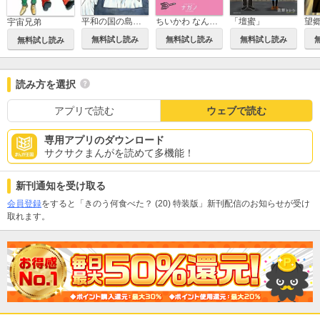
ちいかわ なんか小さくてかわいいやつ
平和の国の島崎へ
「壇蜜」
望
宇宙兄弟
無料試し読み
無料試し読み
無料試し読み
無料試し読み
読み方を選択
アプリで読む
ウェブで読む
専用アプリのダウンロード
サクサクまんがを読めて多機能！
新刊通知を受け取る
会員登録
をすると「きのう何食べた？ (20) 特装版」新刊配信のお知らせが受け
取れます。