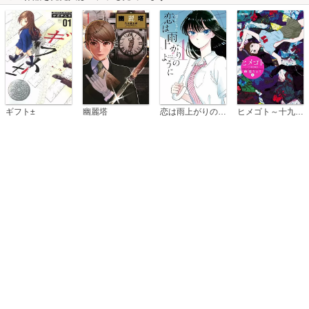
恋は雨上がりのように
ギフト±
幽麗塔
ヒメゴト～十九歳の制服～